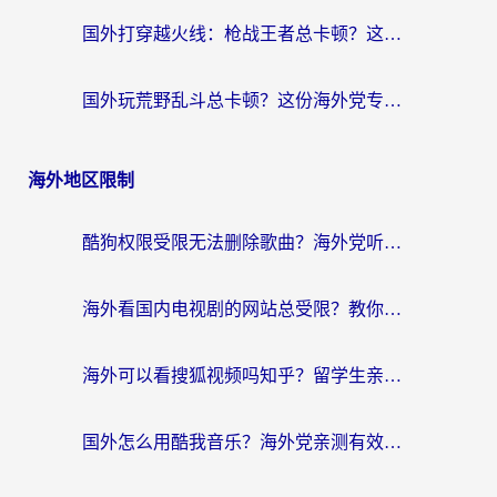
国外打穿越火线：枪战王者总卡顿？这篇加速器推荐下载指南帮你解决延迟难题
国外玩荒野乱斗总卡顿？这份海外党专属的国服游戏加速攻略请收好
海外地区限制
酷狗权限受限无法删除歌曲？海外党听国内音乐的终极解决方案来了
海外看国内电视剧的网站总受限？教你选对回国加速器，轻松追热剧
海外可以看搜狐视频吗知乎？留学生亲测有效的回国加速器选择指南
国外怎么用酷我音乐？海外党亲测有效的回国加速方案，附千千音乐中文歌收听指南