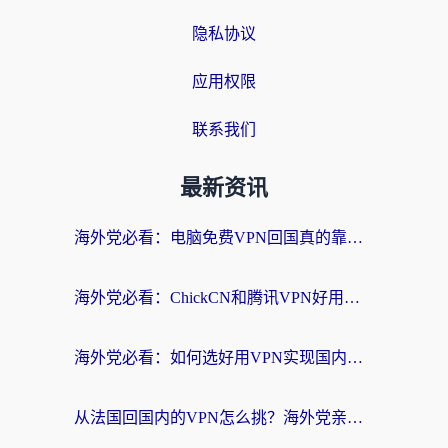
隐私协议
应用权限
联系我们
最新资讯
海外党必看：电脑免费VPN回国真的靠谱吗？附实测对比与最优方案指南
海外党必看：ChickCN和腾讯VPN好用吗？3招选对回国加速器，告别地区限制
海外党必看：如何选好用VPN实现国内资源无缝访问？从越南到全球都适用
从法国回国内的VPN怎么挑？海外党亲测：稳定、多端、安全才是关键