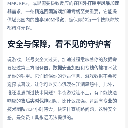
MMORPG，或是需要极致反应的
在国外打装甲风暴加速
器
需求，一条
精选回国游戏加速专线
至关重要，它能提
供堪比国内的
独享100M带宽
，确保你的每一个技能释放
都精准无误。
安全与保障，看不见的守护者
玩游戏，账号安全大过天。加速过程意味着你的数据需
要经过第三方服务器，
数据安全加密
和
专线传输
技术就
是你的铠甲。它们确保你的登录信息、游戏数据不会被
窥探或篡改，让你可以安心沉浸在江湖恩怨中。此外，
谁还没遇到过技术问题？半夜游戏连不上，有个能快速
响应的
售后实时保障
团队，比什么都强。背后有
专业的
技术团队
7x24小时待命，快速排查线路问题，这种安全
感，是免费工具永远无法提供的。