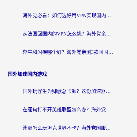
海外党必看：如何选好用VPN实现国内资源无缝访问？从越南到全球都适用
从法国回国内的VPN怎么挑？海外党亲测：稳定、多端、安全才是关键
斧牛和闪疾哪个好？海外党亲测3款回国加速器，教你选到不踩坑的那一款
国外加速国内游戏
国外玩浮生为卿歌总卡顿？这份加速器选择指南帮你找回丝滑体验
在缅甸打不开英雄联盟怎么办？海外党亲测有效的国服游戏加速指南
澳洲怎么玩坦克世界不卡？海外党国服游戏加速终极指南（附逆战奇妙碰碰车解决方案）