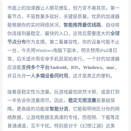
市面上的加速器让人眼花缭乱，但万变不离其宗。第一
看节点，不是数量多就好，关键是质量。优质的加速器
能根据你的实时网络状况，
智能推荐最优线路
，自动将
你连接到最稳定、最快的入口，这背后需要庞大的
全球
节点分布
作为支撑。第二看兼容性，你的设备可能不止
一台，今天用Windows电脑下副本，明天想用iPad清日
常，后天或许用安卓手机逛逛拍卖行。一个好的加速器
应该能
支持多个平台Android、iOS、Windows、mac
，
并且允许
一人多端设备同时用
，这才是真正的便利。
接着是稳定性与流量。玩游戏最怕突然卡顿，或是打到
一半告诉你流量用尽。因此，
稳定无限流量
是基础保
障。更高级的功能是
智能分流
，它能聪明地区分你的网
络数据，让游戏数据走高速的专线，而视频、下载等走
普通通道，互不干扰。特别是对于《幻想江湖》这类