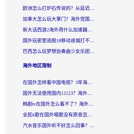
欧洲怎么打炉石传说的？从延迟999到丝滑上分，我找到了靠谱加速器
加拿大怎么玩大掌门？海外党国服游戏加速避坑指南（附实用工具推荐）
新大话西游2海外用什么加速器登录？老玩家亲测有效的国服游戏加速指南
国外玩密室逃脱18移动迷城打不开怎么办？海外玩家亲测有效的解决指南
巴西怎么玩梦想协奏曲少女乐团派对？海外党必看的国服游戏加速全攻略（附波兰天涯明月刀实用技巧）
海外地区限制
在国外怎样看中国电视？3年海外党亲测有效的追剧加速器指南
国外无法使用国内12123？海外华人必看：选对回国加速器，解决迪拜语音+12123访问难题
韩剧tv在国外怎么看不了？海外党追剧自由的终极解决方案来了
全民k歌在国外唱歌没有原音怎么办？别让地域限制毁了你的麦霸时刻
汽水音乐国外听不好怎么回事？海外党亲测有效的回国加速方案来了