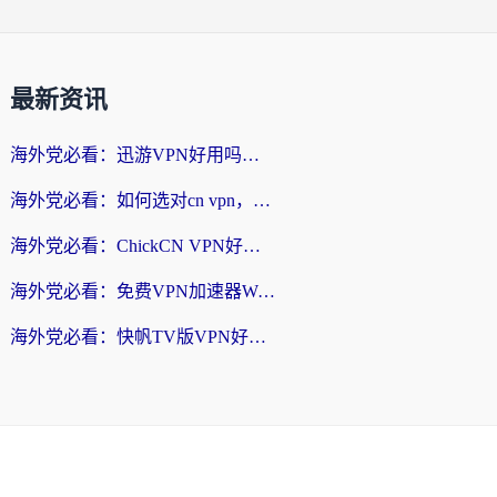
最新资讯
海外党必看：迅游VPN好用吗？和番茄加速器VPN对比哪个回国效果更好？
海外党必看：如何选对cn vpn，轻松解锁国内影音游戏？
海外党必看：ChickCN VPN好用吗？和星河VPN对比哪个回国效果更好？附真实体验+避坑指南
海外党必看：免费VPN加速器Windows版怎么选？附真实测评与无缝访问国内资源指南
海外党必看：快帆TV版VPN好用吗？和hi龟龟VPN对比哪个回国效果更好？附免费加速器选择指南