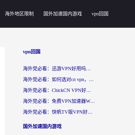
海外地区限制
国外加速国内游戏
vpn回国
vpn回国
海外党必看：迅游VPN好用吗？和番茄加速器VPN对比哪个回国效果更好？
海外党必看：如何选对cn vpn，轻松解锁国内影音游戏？
海外党必看：ChickCN VPN好用吗？和星河VPN对比哪个回国效果更好？附真实体验+避坑指南
海外党必看：免费VPN加速器Windows版怎么选？附真实测评与无缝访问国内资源指南
海外党必看：快帆TV版VPN好用吗？和hi龟龟VPN对比哪个回国效果更好？附免费加速器选择指南
国外加速国内游戏