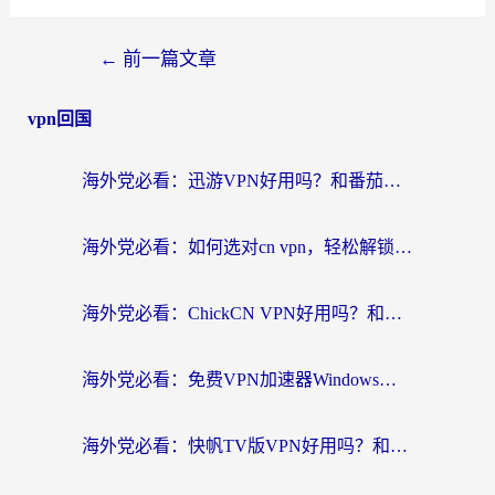
←
前一篇文章
vpn回国
海外党必看：迅游VPN好用吗？和番茄加速器VPN对比哪个回国效果更好？
海外党必看：如何选对cn vpn，轻松解锁国内影音游戏？
海外党必看：ChickCN VPN好用吗？和星河VPN对比哪个回国效果更好？附真实体验+避坑指南
海外党必看：免费VPN加速器Windows版怎么选？附真实测评与无缝访问国内资源指南
海外党必看：快帆TV版VPN好用吗？和hi龟龟VPN对比哪个回国效果更好？附免费加速器选择指南