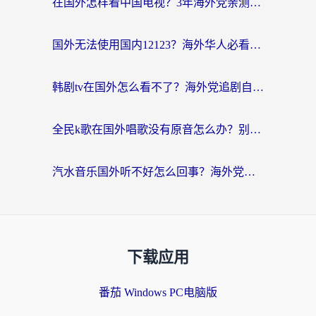
在国外怎样看中国电视？3年海外党亲测有效的追剧加速器指南
国外无法使用国内12123？海外华人必看：选对回国加速器，解决迪拜语音+12123访问难题
韩剧tv在国外怎么看不了？海外党追剧自由的终极解决方案来了
全民k歌在国外唱歌没有原音怎么办？别让地域限制毁了你的麦霸时刻
汽水音乐国外听不好怎么回事？海外党亲测有效的回国加速方案来了
下载应用
番茄 Windows PC电脑版