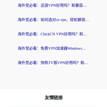
海外党必看：迅游VPN好用吗？和番茄加速器VPN对比哪个回国效果更好？
海外党必看：如何选对cn vpn，轻松解锁国内影音游戏？
海外党必看：ChickCN VPN好用吗？和星河VPN对比哪个回国效果更好？附真实体验+避坑指南
海外党必看：免费VPN加速器Windows版怎么选？附真实测评与无缝访问国内资源指南
海外党必看：快帆TV版VPN好用吗？和hi龟龟VPN对比哪个回国效果更好？附免费加速器选择指南
友情链接