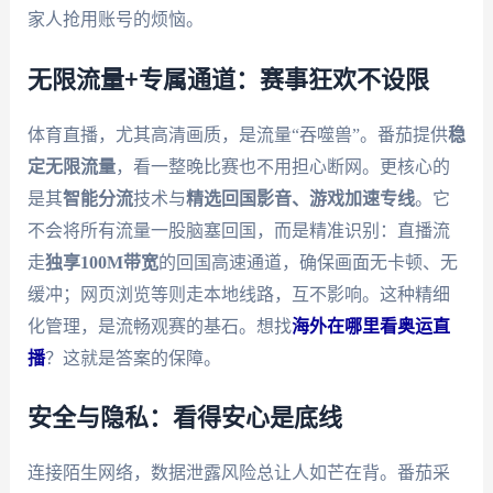
家人抢用账号的烦恼。
无限流量+专属通道：赛事狂欢不设限
体育直播，尤其高清画质，是流量“吞噬兽”。番茄提供
稳
定无限流量
，看一整晚比赛也不用担心断网。更核心的
是其
智能分流
技术与
精选回国影音、游戏加速专线
。它
不会将所有流量一股脑塞回国，而是精准识别：直播流
走
独享100M带宽
的回国高速通道，确保画面无卡顿、无
缓冲；网页浏览等则走本地线路，互不影响。这种精细
化管理，是流畅观赛的基石。想找
海外在哪里看奥运直
播
？这就是答案的保障。
安全与隐私：看得安心是底线
连接陌生网络，数据泄露风险总让人如芒在背。番茄采