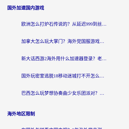
国外加速国内游戏
欧洲怎么打炉石传说的？从延迟999到丝滑上分，我找到了靠谱加速器
加拿大怎么玩大掌门？海外党国服游戏加速避坑指南（附实用工具推荐）
新大话西游2海外用什么加速器登录？老玩家亲测有效的国服游戏加速指南
国外玩密室逃脱18移动迷城打不开怎么办？海外玩家亲测有效的解决指南
巴西怎么玩梦想协奏曲少女乐团派对？海外党必看的国服游戏加速全攻略（附波兰天涯明月刀实用技巧）
海外地区限制