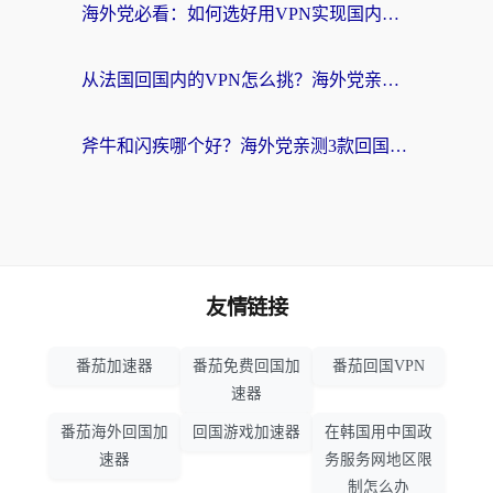
海外党必看：如何选好用VPN实现国内资源无缝访问？从越南到全球都适用
从法国回国内的VPN怎么挑？海外党亲测：稳定、多端、安全才是关键
斧牛和闪疾哪个好？海外党亲测3款回国加速器，教你选到不踩坑的那一款
友情链接
番茄加速器
番茄免费回国加
番茄回国VPN
速器
番茄海外回国加
回国游戏加速器
在韩国用中国政
速器
务服务网地区限
制怎么办