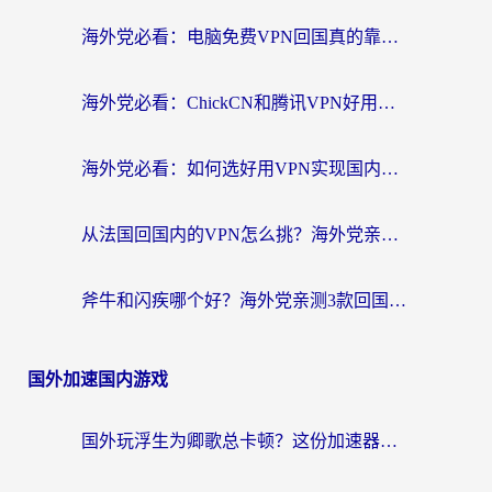
海外党必看：电脑免费VPN回国真的靠谱吗？附实测对比与最优方案指南
海外党必看：ChickCN和腾讯VPN好用吗？3招选对回国加速器，告别地区限制
海外党必看：如何选好用VPN实现国内资源无缝访问？从越南到全球都适用
从法国回国内的VPN怎么挑？海外党亲测：稳定、多端、安全才是关键
斧牛和闪疾哪个好？海外党亲测3款回国加速器，教你选到不踩坑的那一款
国外加速国内游戏
国外玩浮生为卿歌总卡顿？这份加速器选择指南帮你找回丝滑体验