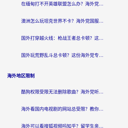
在缅甸打不开英雄联盟怎么办？海外党亲测有效的国服游戏加速指南
澳洲怎么玩坦克世界不卡？海外党国服游戏加速终极指南（附逆战奇妙碰碰车解决方案）
国外打穿越火线：枪战王者总卡顿？这篇加速器推荐下载指南帮你解决延迟难题
国外玩荒野乱斗总卡顿？这份海外党专属的国服游戏加速攻略请收好
海外地区限制
酷狗权限受限无法删除歌曲？海外党听国内音乐的终极解决方案来了
海外看国内电视剧的网站总受限？教你选对回国加速器，轻松追热剧
海外可以看搜狐视频吗知乎？留学生亲测有效的回国加速器选择指南