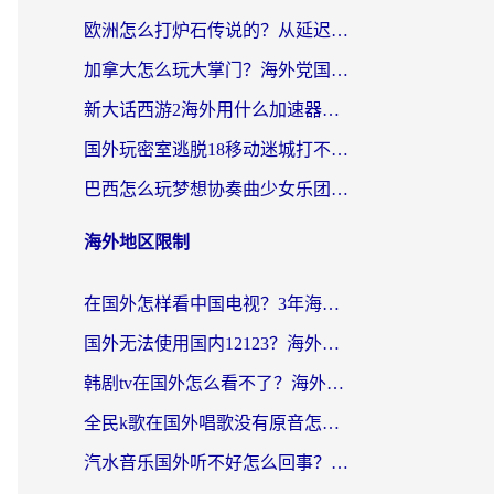
欧洲怎么打炉石传说的？从延迟999到丝滑上分，我找到了靠谱加速器
加拿大怎么玩大掌门？海外党国服游戏加速避坑指南（附实用工具推荐）
新大话西游2海外用什么加速器登录？老玩家亲测有效的国服游戏加速指南
国外玩密室逃脱18移动迷城打不开怎么办？海外玩家亲测有效的解决指南
巴西怎么玩梦想协奏曲少女乐团派对？海外党必看的国服游戏加速全攻略（附波兰天涯明月刀实用技巧）
海外地区限制
在国外怎样看中国电视？3年海外党亲测有效的追剧加速器指南
国外无法使用国内12123？海外华人必看：选对回国加速器，解决迪拜语音+12123访问难题
韩剧tv在国外怎么看不了？海外党追剧自由的终极解决方案来了
全民k歌在国外唱歌没有原音怎么办？别让地域限制毁了你的麦霸时刻
汽水音乐国外听不好怎么回事？海外党亲测有效的回国加速方案来了