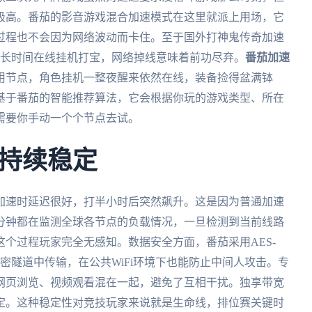
极高。番茄的影音游戏混合加速模式在这里就派上用场，它
过程也不会因为网络波动而卡住。至于国外打神鬼传奇加速
要长时间在线挂机打宝，网络掉线意味着前功尽弃。
番茄加速
用节点，角色挂机一整夜醒来依然在线，装备捡得盆满钵
基于番茄的智能推荐算法，它会根据你玩的游戏类型、所在
需要你手动一个个节点去试。
持续稳定
加速时延迟很好，打半小时后突然飙升。这是因为普通加速
分钟都在监测全球各节点的负载情况，一旦检测到当前线路
个过程玩家完全无感知。数据安全方面，番茄采用AES-
密隧道中传输，在公共WiFi环境下也能防止中间人攻击。专
网页浏览、视频观看混在一起，避免了互相干扰。独享带宽
定。这种稳定性对竞技玩家来说就是生命线，排位赛关键时