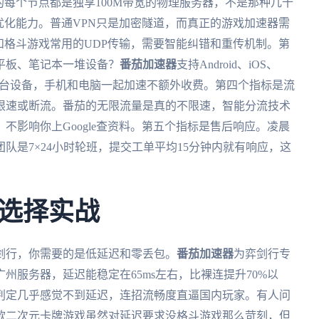
的每个节点都是独享100M带宽的物理服务器，不是那种几十
优化能力。普通VPN只是加密隧道，而真正的游戏加速器需
PS和格斗游戏常用的UDP传输，需要智能纠错和重传机制。第
平板、笔记本一堆设备？
番茄加速器
支持Android、iOS、
登录五台设备，手机和电脑一起加速不额外收费。第四个指标是流
限速或断流。番茄的无限流量是真的不限速，智能分流技术
不影响你上Google查资料。第五个指标是售后响应。凌晨
队是7×24小时轮班，提交工单平均15分钟内就有响应，这
选择实战
剑行，你需要的是低延迟和零丢包。
番茄加速器
为弈剑行专
州服务器，延迟能稳定在65ms左右，比裸连提升70%以
判定几乎感觉不到延迟，连招流畅度直逼国内玩家。有人问
款二次元卡牌游戏虽然对延迟要求没格斗游戏那么苛刻，但