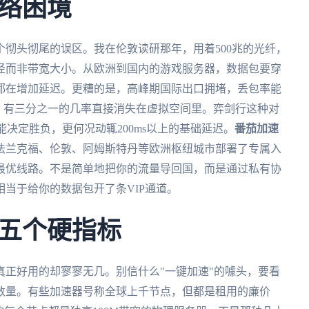
络困境
彻头彻尾的误区。我在伦敦读研那年，用着500兆的光纤，
径而非带宽大小。从欧洲到国内的游戏服务器，数据包要穿
都在增加延迟。更糟的是，高峰期国际出口拥堵，丢包率能
，有三分之一的几率直接消失在虚拟空间里。弈剑行这种对
能决定胜负，更何况动辄200ms以上的基础延迟。
番茄加速
法兰克福、伦敦、阿姆斯特丹等欧洲枢纽城市部署了专属入
最优线路。不是简单地把你的流量导回国，而是通过私有协
当于给你的数据包开了条VIP通道。
五个硬指标
正好用的却寥寥无几。别信什么"一键加速"的噱头，要看
数量。有些加速器号称全球上千节点，但都是租用的廉价