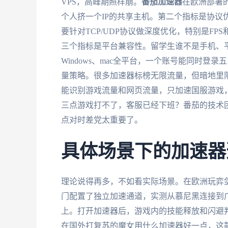
VPS，高峰期照样崩。
番茄加速器
在欧洲部署
个人挤一个IP的共享主机。第二个指标是协议
要针对TCP/UDP协议做深度优化，特别是F
三个指标是平台兼容性。留学生谁不是手机、
Windows、mac全平台，一个账号能同时
量策略。很多加速器标榜无限流量，但暗地里
能识别游戏流量和网页流量，只加速国服游戏，
三点游戏打不了，客服已经下班？番茄的技术团
点对时差党太重要了。
具体场景下的加速器
理论说得再多，不如看实际场景。在欧洲玩弈
门配置了独立加速通道，实测从慕尼黑连接到广
上。打开加速器后，游戏内的技能释放和闪避
在国外打复苏的魔女用什么加速器好一点，这