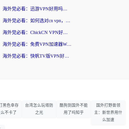
海外党必看：迅游VPN好用吗？和番茄加速器VPN对比哪个回国效果更好？
海外党必看：如何选对cn vpn，轻松解锁国内影音游戏？
海外党必看：ChickCN VPN好用吗？和星河VPN对比哪个回国效果更好？附真实体验+避坑指南
海外党必看：免费VPN加速器Windows版怎么选？附真实测评与无缝访问国内资源指南
海外党必看：快帆TV版VPN好用吗？和hi龟龟VPN对比哪个回国效果更好？附免费加速器选择指南
打黑色幸存
台湾怎么玩塔防
酷狗到国外不能
国外打野兽领
怎么不卡了
之光
用了吗知乎
主：新世界用什
么加速