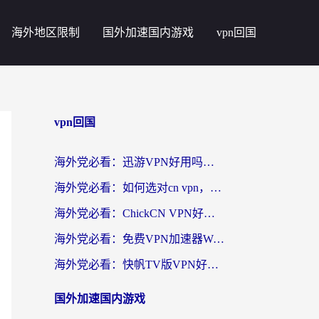
海外地区限制
国外加速国内游戏
vpn回国
vpn回国
海外党必看：迅游VPN好用吗？和番茄加速器VPN对比哪个回国效果更好？
海外党必看：如何选对cn vpn，轻松解锁国内影音游戏？
海外党必看：ChickCN VPN好用吗？和星河VPN对比哪个回国效果更好？附真实体验+避坑指南
海外党必看：免费VPN加速器Windows版怎么选？附真实测评与无缝访问国内资源指南
海外党必看：快帆TV版VPN好用吗？和hi龟龟VPN对比哪个回国效果更好？附免费加速器选择指南
国外加速国内游戏