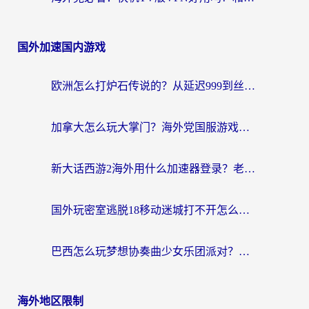
国外加速国内游戏
欧洲怎么打炉石传说的？从延迟999到丝滑上分，我找到了靠谱加速器
加拿大怎么玩大掌门？海外党国服游戏加速避坑指南（附实用工具推荐）
新大话西游2海外用什么加速器登录？老玩家亲测有效的国服游戏加速指南
国外玩密室逃脱18移动迷城打不开怎么办？海外玩家亲测有效的解决指南
巴西怎么玩梦想协奏曲少女乐团派对？海外党必看的国服游戏加速全攻略（附波兰天涯明月刀实用技巧）
海外地区限制