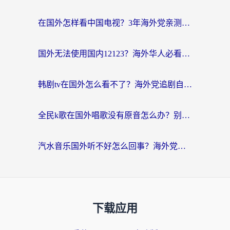
在国外怎样看中国电视？3年海外党亲测有效的追剧加速器指南
国外无法使用国内12123？海外华人必看：选对回国加速器，解决迪拜语音+12123访问难题
韩剧tv在国外怎么看不了？海外党追剧自由的终极解决方案来了
全民k歌在国外唱歌没有原音怎么办？别让地域限制毁了你的麦霸时刻
汽水音乐国外听不好怎么回事？海外党亲测有效的回国加速方案来了
下载应用