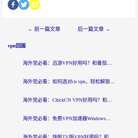
←
前一篇文章
后一篇文章
→
vpn回国
海外党必看：迅游VPN好用吗？和番茄加速器VPN对比哪个回国效果更好？
海外党必看：如何选对cn vpn，轻松解锁国内影音游戏？
海外党必看：ChickCN VPN好用吗？和星河VPN对比哪个回国效果更好？附真实体验+避坑指南
海外党必看：免费VPN加速器Windows版怎么选？附真实测评与无缝访问国内资源指南
海外党必看：快帆TV版VPN好用吗？和hi龟龟VPN对比哪个回国效果更好？附免费加速器选择指南