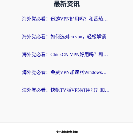
最新资讯
海外党必看：迅游VPN好用吗？和番茄加速器VPN对比哪个回国效果更好？
海外党必看：如何选对cn vpn，轻松解锁国内影音游戏？
海外党必看：ChickCN VPN好用吗？和星河VPN对比哪个回国效果更好？附真实体验+避坑指南
海外党必看：免费VPN加速器Windows版怎么选？附真实测评与无缝访问国内资源指南
海外党必看：快帆TV版VPN好用吗？和hi龟龟VPN对比哪个回国效果更好？附免费加速器选择指南