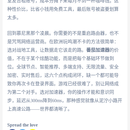
室友合租账号，成本分摊下来每月不到一杯咖啡钱。这
种性价比，比省小钱用免费工具，最后账号被盗要划算
太多。
回到慕尼黑那个凌晨。你需要的不是重启路由器，也不
是咒骂网络运营商。在欧洲玩鸣潮不卡的方法很简单：
选对战地工具，让数据走它该走的路。
番茄加速器
的价
值，不在于某个炫酷功能，而是把每个基础环节做到
位。全球节点、智能推荐、多端支持、无限流量、安全
加密、实时售后，这六个点构成闭环，缺一个都可能导
致你再次卡在登录界面。游戏已经很难了，别让网络成
为第二个对手。选对加速器，你的操作才能和意识同
步，延迟从300ms降到60ms，那种感觉就像从泥泞小路开
上高速公路——世界都清晰了。
Spread the love