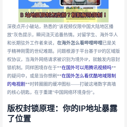
深夜点开小破站，熟悉的"该视频仅限中国大陆地区播
放"灰色提示，瞬间浇灭追番热情。对留学生、海外华人
和长期驻外工作者来说，
在海外怎么看哔哩哔哩
已是关
乎精神刚需的世纪难题。问题根源于平台基于IP的区域版
权协议，当海外网络请求被识别为境外IP，就触发内容封
锁机制。同样困境存在于**
在国外可以用腾讯视频吗
**
的疑问中，或是当你想刷**
在国外怎么看优酷地域限制
的电视剧
**时转圈圈的缓冲图标——打破这堵数字高墙
的核心钥匙，在于重建"中国网络环境身份"。
版权封锁原理：你的IP地址暴露
了位置