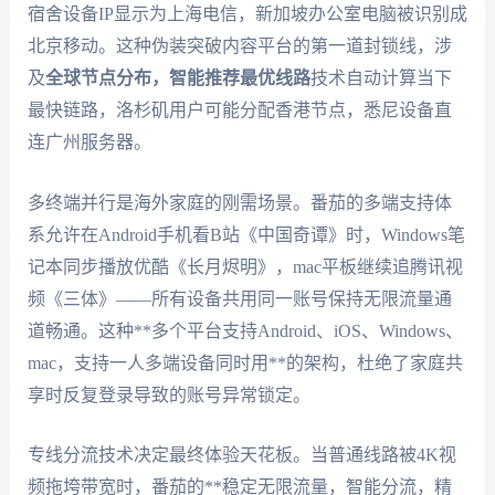
宿舍设备IP显示为上海电信，新加坡办公室电脑被识别成
北京移动。这种伪装突破内容平台的第一道封锁线，涉
及
全球节点分布，智能推荐最优线路
技术自动计算当下
最快链路，洛杉矶用户可能分配香港节点，悉尼设备直
连广州服务器。
多终端并行是海外家庭的刚需场景。番茄的多端支持体
系允许在Android手机看B站《中国奇谭》时，Windows笔
记本同步播放优酷《长月烬明》，mac平板继续追腾讯视
频《三体》——所有设备共用同一账号保持无限流量通
道畅通。这种**多个平台支持Android、iOS、Windows、
mac，支持一人多端设备同时用**的架构，杜绝了家庭共
享时反复登录导致的账号异常锁定。
专线分流技术决定最终体验天花板。当普通线路被4K视
频拖垮带宽时，番茄的**稳定无限流量，智能分流，精