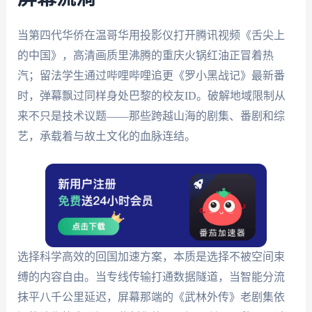
当第四代华侨在温哥华用投影仪打开腾讯视频《舌尖上
的中国》，高清画质里沸腾的重庆火锅红油正冒着热
汽；留法学生通过哔哩哔哩追更《罗小黑战记》最新番
时，弹幕飘过同样身处巴黎的校友ID。破解地域限制从
来不只是技术议题——那些跨越山海的剧集、番剧和综
艺，承载着与故土文化的血脉连结。
选择科学高效的回国加速方案，本质是选择不被空间束
缚的内容自由。当专线传输打通数据隧道，当智能分流
抹平八千公里延迟，屏幕那端的《武林外传》老剧集依