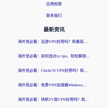
应用权限
联系我们
最新资讯
海外党必看：迅游VPN好用吗？和番茄加速器VPN对比哪个回国效果更好？
海外党必看：如何选对cn vpn，轻松解锁国内影音游戏？
海外党必看：ChickCN VPN好用吗？和星河VPN对比哪个回国效果更好？附真实体验+避坑指南
海外党必看：免费VPN加速器Windows版怎么选？附真实测评与无缝访问国内资源指南
海外党必看：快帆TV版VPN好用吗？和hi龟龟VPN对比哪个回国效果更好？附免费加速器选择指南