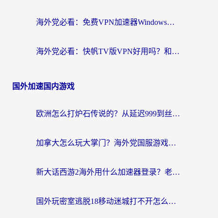
海外党必看：免费VPN加速器Windows版怎么选？附真实测评与无缝访问国内资源指南
海外党必看：快帆TV版VPN好用吗？和hi龟龟VPN对比哪个回国效果更好？附免费加速器选择指南
国外加速国内游戏
欧洲怎么打炉石传说的？从延迟999到丝滑上分，我找到了靠谱加速器
加拿大怎么玩大掌门？海外党国服游戏加速避坑指南（附实用工具推荐）
新大话西游2海外用什么加速器登录？老玩家亲测有效的国服游戏加速指南
国外玩密室逃脱18移动迷城打不开怎么办？海外玩家亲测有效的解决指南