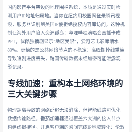
国内影音平台架设的地理围栏系统，本质是通过实时检
测用户IP地址归属地。当你在纽约用校园网登录腾讯视
频，服务器识别到美国IP便拒绝授权内容库访问。这种机
制让海外用户陷入资源孤岛：哔哩哔哩演唱会直播卡成
PPT，优酷独播剧显示"地区受限"，爱奇艺电影库缩水
80%。更糟的是公共网络节点的不稳定：高峰期掉线重连
导致追剧进度丢失，跨国传输数据未经加密可能泄露观
影记录。
专线加速：重构本土网络环境的
三大关键步骤
物理距离导致的网络延迟无法消除，但智能线路可优化
数据传输路径。
番茄加速器
通过覆盖六大洲的接入节点
构建虚拟捷径。开启客户端的瞬间完成IP地域转化：伦敦