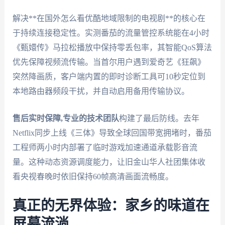
解决**在国外怎么看优酷地域限制的电视剧**的核心在
于持续连接稳定性。实测番茄的流量管控系统能在4小时
《甄嬛传》马拉松播放中保持零丢包率，其智能QoS算法
优先保障视频流传输。当首尔用户遇到爱奇艺《狂飙》
突然降画质，客户端内置的即时诊断工具可10秒定位到
本地路由器频段干扰，并自动启用备用传输协议。
售后实时保障,专业的技术团队
构建了最后防线。去年
Netflix同步上线《三体》导致全球回国带宽拥堵时，番茄
工程师两小时内部署了临时游戏加速通道承载影音流
量。这种动态资源调度能力，让旧金山华人社团集体收
看央视春晚时依旧保持60帧高清画面流畅度。
真正的无界体验：家乡的味道在
屏幕流淌