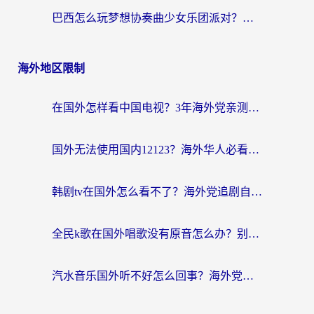
巴西怎么玩梦想协奏曲少女乐团派对？海外党必看的国服游戏加速全攻略（附波兰天涯明月刀实用技巧）
海外地区限制
在国外怎样看中国电视？3年海外党亲测有效的追剧加速器指南
国外无法使用国内12123？海外华人必看：选对回国加速器，解决迪拜语音+12123访问难题
韩剧tv在国外怎么看不了？海外党追剧自由的终极解决方案来了
全民k歌在国外唱歌没有原音怎么办？别让地域限制毁了你的麦霸时刻
汽水音乐国外听不好怎么回事？海外党亲测有效的回国加速方案来了