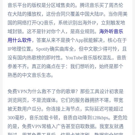
音乐平台的版权是分区域售卖的。腾讯音乐买了周杰伦
在大陆的播放权，这份合同只覆盖中国大陆IP。当你用美
国的网络打开QQ音乐，系统识别出海外IP，立刻触发地
域封锁。这不是针对你个人，是商业规则。
海外听音乐
用什么软件
，答案从来不是换个App就能解决，核心在于
IP地理位置。Spotify确实曲库全，但中文歌少得可怜，且
没有国内热歌榜的即时性。YouTube音乐版权混乱，音质
参差不齐。真正的痛点在于：我们想听的，始终是那个
熟悉的中文音乐生态。
免费VPN为什么救不了你的歌单？那些工具设计初衷是
浏览网页，不是流媒体。它们的服务器拥挤不堪，带宽
被无数用户瓜分。你连接上海节点，实际延迟可能超过
300毫秒，音乐加载卡顿，音质自动降到128kbps。更危险
的是，免费VPN常植入广告甚至窃取数据。我室友就遇