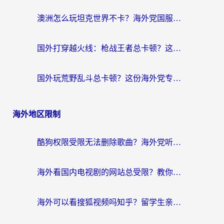
澳洲怎么玩坦克世界不卡？海外党国服游戏加速终极指南（附逆战奇妙碰碰车解决方案）
国外打穿越火线：枪战王者总卡顿？这篇加速器推荐下载指南帮你解决延迟难题
国外玩荒野乱斗总卡顿？这份海外党专属的国服游戏加速攻略请收好
海外地区限制
酷狗权限受限无法删除歌曲？海外党听国内音乐的终极解决方案来了
海外看国内电视剧的网站总受限？教你选对回国加速器，轻松追热剧
海外可以看搜狐视频吗知乎？留学生亲测有效的回国加速器选择指南