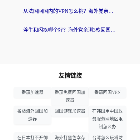
从法国回国内的VPN怎么挑？海外党亲测：稳定、多端、安全才是关键
斧牛和闪疾哪个好？海外党亲测3款回国加速器，教你选到不踩坑的那一款
友情链接
番茄加速器
番茄免费回国加
番茄回国VPN
速器
番茄海外回国加
回国游戏加速器
在韩国用中国政
速器
务服务网地区限
制怎么办
在日本打不开御
海外打黑色幸存
台湾怎么玩塔防