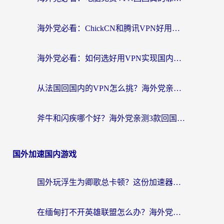
海外党必看：ChickCN和腾讯VPN好用吗？3招选对回国加速器，告别地区限制
海外党必看：如何选好用VPN实现国内资源无缝访问？从越南到全球都适用
从法国回国内的VPN怎么挑？海外党亲测：稳定、多端、安全才是关键
斧牛和闪疾哪个好？海外党亲测3款回国加速器，教你选到不踩坑的那一款
国外加速国内游戏
国外玩浮生为卿歌总卡顿？这份加速器选择指南帮你找回丝滑体验
在缅甸打不开英雄联盟怎么办？海外党亲测有效的国服游戏加速指南