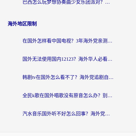
巴西怎么玩梦想协奏曲少女乐团派对？海外党必看的国服游戏加速全攻略（附波兰天涯明月刀实用技巧）
海外地区限制
在国外怎样看中国电视？3年海外党亲测有效的追剧加速器指南
国外无法使用国内12123？海外华人必看：选对回国加速器，解决迪拜语音+12123访问难题
韩剧tv在国外怎么看不了？海外党追剧自由的终极解决方案来了
全民k歌在国外唱歌没有原音怎么办？别让地域限制毁了你的麦霸时刻
汽水音乐国外听不好怎么回事？海外党亲测有效的回国加速方案来了