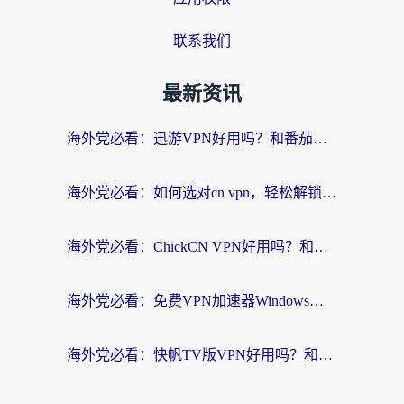
联系我们
最新资讯
海外党必看：迅游VPN好用吗？和番茄加速器VPN对比哪个回国效果更好？
海外党必看：如何选对cn vpn，轻松解锁国内影音游戏？
海外党必看：ChickCN VPN好用吗？和星河VPN对比哪个回国效果更好？附真实体验+避坑指南
海外党必看：免费VPN加速器Windows版怎么选？附真实测评与无缝访问国内资源指南
海外党必看：快帆TV版VPN好用吗？和hi龟龟VPN对比哪个回国效果更好？附免费加速器选择指南