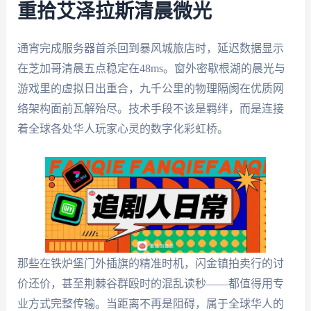
重拾艾泽拉斯清晨微光
通宵完成服务器首杀回到暴风城旅店时，延迟数据显示
在芝加哥清晨五点稳定在48ms。窗外密歇根湖的晨光与
游戏里的虚拟日出重合，九千公里的物理隔阂在优质网
络架构面前瓦解殆尽。技术手段不该是羁绊，而是连接
着全球各处华人玩家心灵的数字化彩虹桥。
那些在铁炉堡门外插旗的精准时机，闪金镇拍卖行的讨
价还价，甚至荆棘谷群殴时的混乱读秒——都值得用专
业方式完整传输。当距离不再是阻碍，属于全球华人的