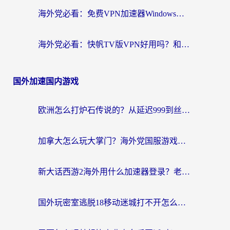
海外党必看：免费VPN加速器Windows版怎么选？附真实测评与无缝访问国内资源指南
海外党必看：快帆TV版VPN好用吗？和hi龟龟VPN对比哪个回国效果更好？附免费加速器选择指南
国外加速国内游戏
欧洲怎么打炉石传说的？从延迟999到丝滑上分，我找到了靠谱加速器
加拿大怎么玩大掌门？海外党国服游戏加速避坑指南（附实用工具推荐）
新大话西游2海外用什么加速器登录？老玩家亲测有效的国服游戏加速指南
国外玩密室逃脱18移动迷城打不开怎么办？海外玩家亲测有效的解决指南