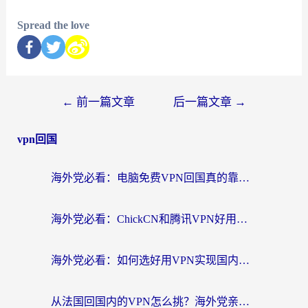
Spread the love
←
前一篇文章
后一篇文章
→
vpn回国
海外党必看：电脑免费VPN回国真的靠谱吗？附实测对比与最优方案指南
海外党必看：ChickCN和腾讯VPN好用吗？3招选对回国加速器，告别地区限制
海外党必看：如何选好用VPN实现国内资源无缝访问？从越南到全球都适用
从法国回国内的VPN怎么挑？海外党亲测：稳定、多端、安全才是关键