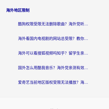
海外地区限制
酷狗权限受限无法删除歌曲？海外党听国内音乐的终极解决方案来了
海外看国内电视剧的网站总受限？教你选对回国加速器，轻松追热剧
海外可以看搜狐视频吗知乎？留学生亲测有效的回国加速器选择指南
国外怎么用酷我音乐？海外党亲测有效的回国加速方案，附千千音乐中文歌收听指南
爱奇艺当前地区版权受限无法播放？海外党追剧看电影的终极解决方案来了