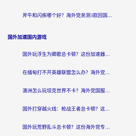
斧牛和闪疾哪个好？海外党亲测3款回国加速器，教你选到不踩坑的那一款
国外加速国内游戏
国外玩浮生为卿歌总卡顿？这份加速器选择指南帮你找回丝滑体验
在缅甸打不开英雄联盟怎么办？海外党亲测有效的国服游戏加速指南
澳洲怎么玩坦克世界不卡？海外党国服游戏加速终极指南（附逆战奇妙碰碰车解决方案）
国外打穿越火线：枪战王者总卡顿？这篇加速器推荐下载指南帮你解决延迟难题
国外玩荒野乱斗总卡顿？这份海外党专属的国服游戏加速攻略请收好