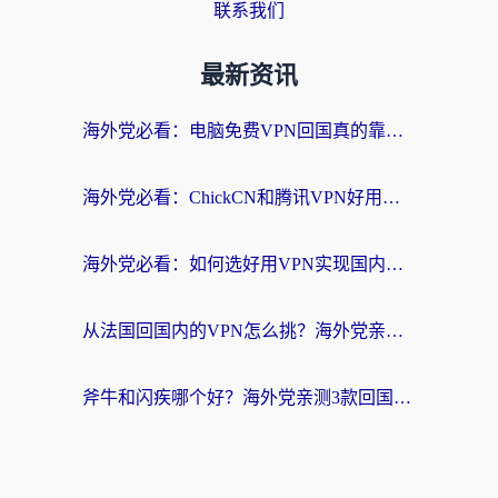
联系我们
最新资讯
海外党必看：电脑免费VPN回国真的靠谱吗？附实测对比与最优方案指南
海外党必看：ChickCN和腾讯VPN好用吗？3招选对回国加速器，告别地区限制
海外党必看：如何选好用VPN实现国内资源无缝访问？从越南到全球都适用
从法国回国内的VPN怎么挑？海外党亲测：稳定、多端、安全才是关键
斧牛和闪疾哪个好？海外党亲测3款回国加速器，教你选到不踩坑的那一款