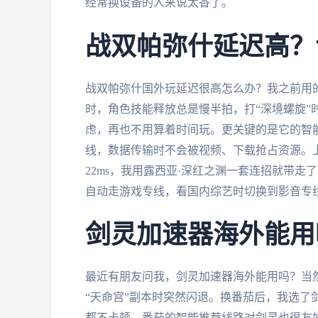
经常换设备的人来说太香了。
战双帕弥什延迟高？
战双帕弥什国外玩延迟很高怎么办？我之前用
时，角色技能释放总是慢半拍，打“深境螺旋”
虑，再也不用算着时间玩。更关键的是它的智能
线，数据传输时不会被视频、下载抢占资源。上
22ms，我用露西亚·深红之渊一套连招就带走
自动走游戏专线，看国内综艺时切换到影音专
剑灵加速器海外能用
最近有朋友问我，剑灵加速器海外能用吗？当然
“天命宫”副本时突然闪退。换番茄后，我选了
都不卡顿。番茄的智能推荐线路对剑灵也很友好