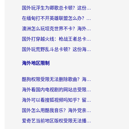
国外玩浮生为卿歌总卡顿？这份加速器选择指南帮你找回丝滑体验
在缅甸打不开英雄联盟怎么办？海外党亲测有效的国服游戏加速指南
澳洲怎么玩坦克世界不卡？海外党国服游戏加速终极指南（附逆战奇妙碰碰车解决方案）
国外打穿越火线：枪战王者总卡顿？这篇加速器推荐下载指南帮你解决延迟难题
国外玩荒野乱斗总卡顿？这份海外党专属的国服游戏加速攻略请收好
海外地区限制
酷狗权限受限无法删除歌曲？海外党听国内音乐的终极解决方案来了
海外看国内电视剧的网站总受限？教你选对回国加速器，轻松追热剧
海外可以看搜狐视频吗知乎？留学生亲测有效的回国加速器选择指南
国外怎么用酷我音乐？海外党亲测有效的回国加速方案，附千千音乐中文歌收听指南
爱奇艺当前地区版权受限无法播放？海外党追剧看电影的终极解决方案来了