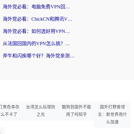
海外党必看：电脑免费VPN回国真的靠谱吗？附实测对比与最优方案指南
海外党必看：ChickCN和腾讯VPN好用吗？3招选对回国加速器，告别地区限制
海外党必看：如何选好用VPN实现国内资源无缝访问？从越南到全球都适用
从法国回国内的VPN怎么挑？海外党亲测：稳定、多端、安全才是关键
斧牛和闪疾哪个好？海外党亲测3款回国加速器，教你选到不踩坑的那一款
打黑色幸存
台湾怎么玩塔防
酷狗到国外不能
国外打野兽领
怎么不卡了
之光
用了吗知乎
主：新世界用什
么加速
·