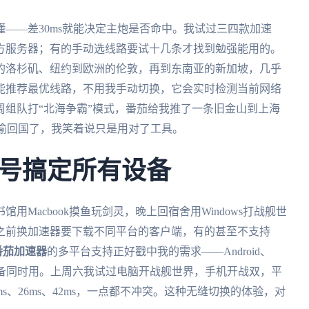
——差30ms就能决定主炮是否命中。我试过三四款加速
方服务器；有的手动选线路要试十几条才找到勉强能用的。
的洛杉矶、纽约到欧洲的伦敦，再到东南亚的新加坡，几乎
能推荐最优线路，不用我手动切换，它会实时检测当前网络
组队打“北海争霸”模式，番茄给我推了一条旧金山到上海
偷偷回国了，我笑着说只是用对了工具。
号搞定所有设备
Macbook摸鱼玩剑灵，晚上回宿舍用Windows打战舰世
之前换加速器要下载不同平台的客户端，有的甚至不支持
番茄加速器
的多平台支持正好戳中我的需求——Android、
多端设备同时用。上周六我试过电脑开战舰世界，手机开战双，平
s、26ms、42ms，一点都不冲突。这种无缝切换的体验，对