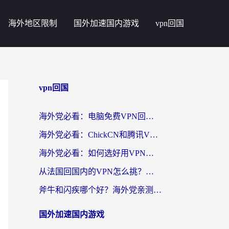
海外地区限制
国外加速国内游戏
vpn回国
vpn回国
海外党必看：电脑免费VPN回国真的靠谱吗？附实测对比与最优方案指南
海外党必看：ChickCN和腾讯VPN好用吗？3招选对回国加速器，告别地区限制
海外党必看：如何选好用VPN实现国内资源无缝访问？从越南到全球都适用
从法国回国内的VPN怎么挑？海外党亲测：稳定、多端、安全才是关键
斧牛和闪疾哪个好？海外党亲测3款回国加速器，教你选到不踩坑的那一款
国外加速国内游戏