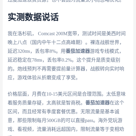
实测数据说话
我在洛杉矶， Comcast 200M宽带，测试时间是美西时间
晚上八点（国内中午十二点高峰期）。裸连战舰世界，
延迟320ms，丢包率8%。用
番茄加速器
游戏专线模式，
延迟稳定在78ms，丢包率0.2%。这个提升是质变级别
的。炮线预判不再需要提前量计算器，战舰转向实时响
应，游戏体验从折磨变成了享受。
价格层面，月费在10-15美元区间是合理范围。太低意味
着服务质量存疑，太高就是智商税。
番茄加速器
在这个
区间，而且经常有季度套餐优惠。无限流量是基本诚
意，那些限制每月500GB的可以直接pass。海外党玩游
戏、看视频，流量消耗远超国内，限制流量等于变相劝