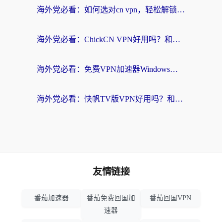
海外党必看：如何选对cn vpn，轻松解锁国内影音游戏？
海外党必看：ChickCN VPN好用吗？和星河VPN对比哪个回国效果更好？附真实体验+避坑指南
海外党必看：免费VPN加速器Windows版怎么选？附真实测评与无缝访问国内资源指南
海外党必看：快帆TV版VPN好用吗？和hi龟龟VPN对比哪个回国效果更好？附免费加速器选择指南
友情链接
番茄加速器
番茄免费回国加
番茄回国VPN
速器