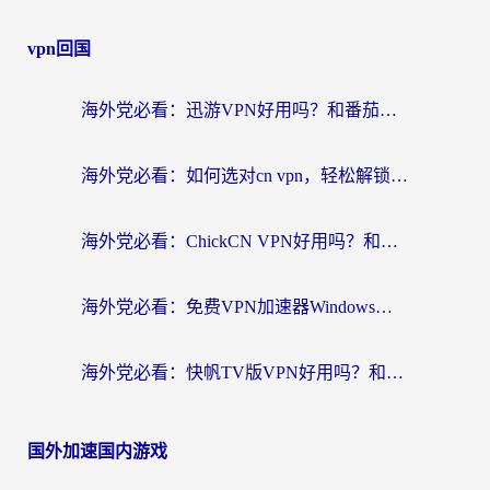
vpn回国
海外党必看：迅游VPN好用吗？和番茄加速器VPN对比哪个回国效果更好？
海外党必看：如何选对cn vpn，轻松解锁国内影音游戏？
海外党必看：ChickCN VPN好用吗？和星河VPN对比哪个回国效果更好？附真实体验+避坑指南
海外党必看：免费VPN加速器Windows版怎么选？附真实测评与无缝访问国内资源指南
海外党必看：快帆TV版VPN好用吗？和hi龟龟VPN对比哪个回国效果更好？附免费加速器选择指南
国外加速国内游戏