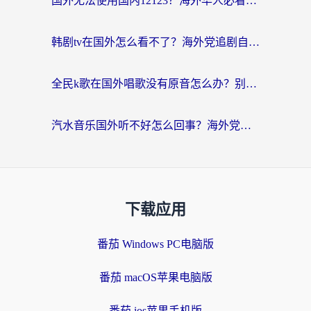
国外无法使用国内12123？海外华人必看：选对回国加速器，解决迪拜语音+12123访问难题
韩剧tv在国外怎么看不了？海外党追剧自由的终极解决方案来了
全民k歌在国外唱歌没有原音怎么办？别让地域限制毁了你的麦霸时刻
汽水音乐国外听不好怎么回事？海外党亲测有效的回国加速方案来了
下载应用
番茄 Windows PC电脑版
番茄 macOS苹果电脑版
番茄 ios苹果手机版