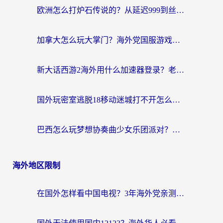
欧洲怎么打炉石传说的？从延迟999到丝滑上分，我找到了靠谱加速器
加拿大怎么玩大掌门？海外党国服游戏加速避坑指南（附实用工具推荐）
新大话西游2海外用什么加速器登录？老玩家亲测有效的国服游戏加速指南
国外玩密室逃脱18移动迷城打不开怎么办？海外玩家亲测有效的解决指南
巴西怎么玩梦想协奏曲少女乐团派对？海外党必看的国服游戏加速全攻略（附波兰天涯明月刀实用技巧）
海外地区限制
在国外怎样看中国电视？3年海外党亲测有效的追剧加速器指南