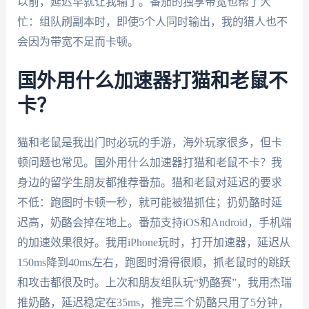
以前，延迟早就让我输了。番茄的独享带宽也帮了大
忙：组队刷副本时，即使5个人同时输出，我的猎人也不
会因为带宽不足而卡顿。
国外用什么加速器打猫和老鼠不
卡？
猫和老鼠是我出门时必玩的手游，海外玩家很多，但卡
顿问题也常见。国外用什么加速器打猫和老鼠不卡？我
身边的留学生朋友都推荐番茄。猫和老鼠对延迟的要求
不低：跑图时卡顿一秒，就可能被猫抓住；扔奶酪时延
迟高，奶酪会掉在地上。番茄支持iOS和Android，手机端
的加速效果很好。我用iPhone玩时，打开加速器，延迟从
150ms降到40ms左右，跑图时滑得很顺，抓老鼠时的跳跃
和攻击都很及时。上次和朋友组队玩“奶酪赛”，我用杰瑞
推奶酪，延迟稳定在35ms，推完三个奶酪只用了5分钟，