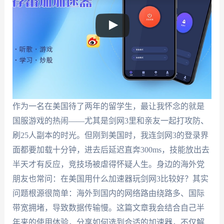
作为一名在美国待了两年的留学生，最让我怀念的就是
国服游戏的热闹——尤其是剑网3里和亲友一起打攻防、
刷25人副本的时光。但刚到美国时，我连剑网3的登录界
面都要加载十分钟，进去后延迟直奔300ms，技能放出去
半天才有反应，竞技场被虐得怀疑人生。身边的海外党
朋友也常问：在美国用什么加速器玩剑网3比较好？其实
问题根源很简单：海外到国内的网络路由绕路多、国际
带宽拥堵，导致数据传输慢。这篇文章我会结合自己半
年来的使用体验，分享如何选到合适的加速器，不仅解