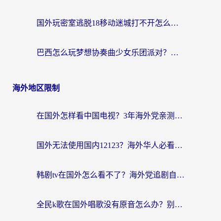
国外玩密室逃脱18移动迷城打不开怎么办？海外玩家亲测有效的解决指南
巴西怎么玩梦想协奏曲少女乐团派对？海外党必看的国服游戏加速全攻略（附波兰天涯明月刀实用技巧）
海外地区限制
在国外怎样看中国电视？3年海外党亲测有效的追剧加速器指南
国外无法使用国内12123？海外华人必看：选对回国加速器，解决迪拜语音+12123访问难题
韩剧tv在国外怎么看不了？海外党追剧自由的终极解决方案来了
全民k歌在国外唱歌没有原音怎么办？别让地域限制毁了你的麦霸时刻