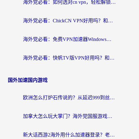
海外党必看：如何选对cn vpn，轻松解锁国内影音游戏？
海外党必看：ChickCN VPN好用吗？和星河VPN对比哪个回国效果更好？附真实体验+避坑指南
海外党必看：免费VPN加速器Windows版怎么选？附真实测评与无缝访问国内资源指南
海外党必看：快帆TV版VPN好用吗？和hi龟龟VPN对比哪个回国效果更好？附免费加速器选择指南
国外加速国内游戏
欧洲怎么打炉石传说的？从延迟999到丝滑上分，我找到了靠谱加速器
加拿大怎么玩大掌门？海外党国服游戏加速避坑指南（附实用工具推荐）
新大话西游2海外用什么加速器登录？老玩家亲测有效的国服游戏加速指南