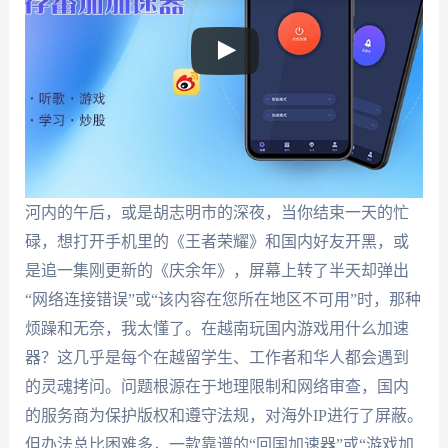
河内的午后，或是胡志明市的深夜，当你结束一天的忙
碌，想打开手机里的《王者荣耀》和国内好友开黑，或
是追一集刚更新的《庆余年》，屏幕上转了半天却弹出
“网络连接错误”或“该内容在您所在地区不可用”时，那种
烦躁和无奈，我太懂了。在越南玩国内游戏用什么加速
器？这几乎是每个在越留学生、工作者和华人都会遇到
的灵魂拷问。问题根源在于地理限制和网络审查，国内
的服务商为保护版权和遵守法规，对海外IP进行了屏蔽。
但办法总比困难多，一款靠谱的“回国加速器”或“游戏加