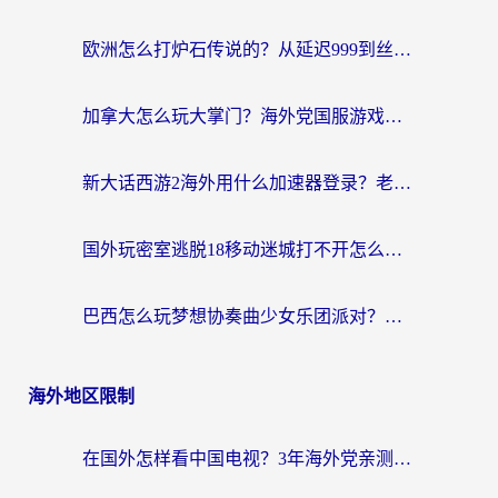
欧洲怎么打炉石传说的？从延迟999到丝滑上分，我找到了靠谱加速器
加拿大怎么玩大掌门？海外党国服游戏加速避坑指南（附实用工具推荐）
新大话西游2海外用什么加速器登录？老玩家亲测有效的国服游戏加速指南
国外玩密室逃脱18移动迷城打不开怎么办？海外玩家亲测有效的解决指南
巴西怎么玩梦想协奏曲少女乐团派对？海外党必看的国服游戏加速全攻略（附波兰天涯明月刀实用技巧）
海外地区限制
在国外怎样看中国电视？3年海外党亲测有效的追剧加速器指南