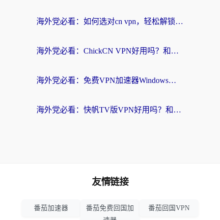
海外党必看：如何选对cn vpn，轻松解锁国内影音游戏？
海外党必看：ChickCN VPN好用吗？和星河VPN对比哪个回国效果更好？附真实体验+避坑指南
海外党必看：免费VPN加速器Windows版怎么选？附真实测评与无缝访问国内资源指南
海外党必看：快帆TV版VPN好用吗？和hi龟龟VPN对比哪个回国效果更好？附免费加速器选择指南
友情链接
番茄加速器
番茄免费回国加
番茄回国VPN