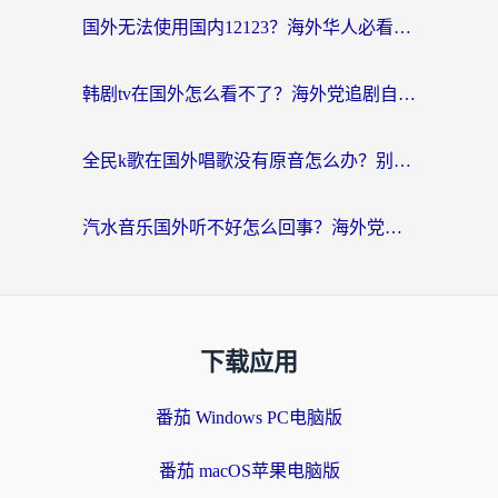
国外无法使用国内12123？海外华人必看：选对回国加速器，解决迪拜语音+12123访问难题
韩剧tv在国外怎么看不了？海外党追剧自由的终极解决方案来了
全民k歌在国外唱歌没有原音怎么办？别让地域限制毁了你的麦霸时刻
汽水音乐国外听不好怎么回事？海外党亲测有效的回国加速方案来了
下载应用
番茄 Windows PC电脑版
番茄 macOS苹果电脑版