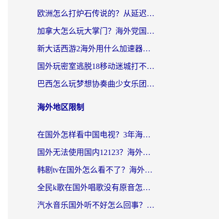
欧洲怎么打炉石传说的？从延迟999到丝滑上分，我找到了靠谱加速器
加拿大怎么玩大掌门？海外党国服游戏加速避坑指南（附实用工具推荐）
新大话西游2海外用什么加速器登录？老玩家亲测有效的国服游戏加速指南
国外玩密室逃脱18移动迷城打不开怎么办？海外玩家亲测有效的解决指南
巴西怎么玩梦想协奏曲少女乐团派对？海外党必看的国服游戏加速全攻略（附波兰天涯明月刀实用技巧）
海外地区限制
在国外怎样看中国电视？3年海外党亲测有效的追剧加速器指南
国外无法使用国内12123？海外华人必看：选对回国加速器，解决迪拜语音+12123访问难题
韩剧tv在国外怎么看不了？海外党追剧自由的终极解决方案来了
全民k歌在国外唱歌没有原音怎么办？别让地域限制毁了你的麦霸时刻
汽水音乐国外听不好怎么回事？海外党亲测有效的回国加速方案来了