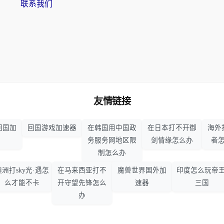
联系我们
友情链接
回国加
回国游戏加速器
在韩国用中国政
在日本打不开御
海外
务服务网地区限
剑情缘怎么办
者
制怎么办
澳洲打sky光·遇怎
在马来西亚打不
魔兽世界国外加
印度怎么玩帝王
么才能不卡
开守望先锋怎么
速器
三国
办