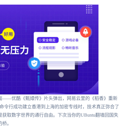
的界面——优酷《甄嬛传》片头弹出，网易云里的《稻香》重新
ux命令行成功建立香港到上海的加密专线时，技术真正弥合了
获取数字世界的通行自由。下次当你的UBuntu翻墙回国失
的桥。