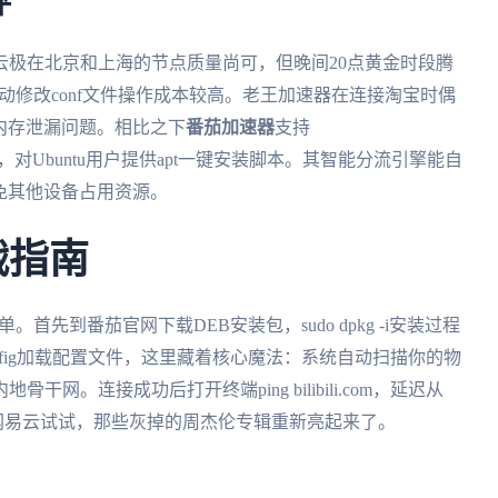
评
云极在北京和上海的节点质量尚可，但晚间20点黄金时段腾
手动修改conf文件操作成本较高。老王加速器在连接淘宝时偶
在内存泄漏问题。相比之下
番茄加速器
支持
图形化操作，对Ubuntu用户提供apt一键安装脚本。其智能分流引擎能自
免其他设备占用资源。
战指南
首先到番茄官网下载DEB安装包，sudo dpkg -i安装过程
i --config加载配置文件，这里藏着核心魔法：系统自动扫描你的物
。连接成功后打开终端ping bilibili.com，延迟从
打开网易云试试，那些灰掉的周杰伦专辑重新亮起来了。