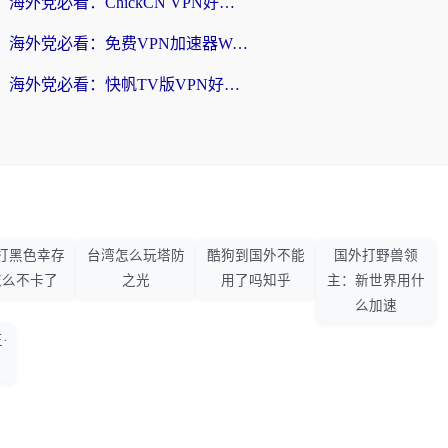
海外党必看：ChickCN VPN好用吗？和星河VPN对比哪个回国效果更好？附真实体验+避坑指南
海外党必看：免费VPN加速器Windows版怎么选？附真实测评与无缝访问国内资源指南
海外党必看：快帆TV版VPN好用吗？和hi龟龟VPN对比哪个回国效果更好？附免费加速器选择指南
打黑色幸存
台湾怎么玩塔防
酷狗到国外不能
国外打野兽领
怎么不卡了
之光
用了吗知乎
主：新世界用什
么加速
·