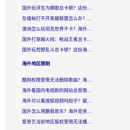
国外玩浮生为卿歌总卡顿？这份加速器选择指南帮你找回丝滑体验
在缅甸打不开英雄联盟怎么办？海外党亲测有效的国服游戏加速指南
澳洲怎么玩坦克世界不卡？海外党国服游戏加速终极指南（附逆战奇妙碰碰车解决方案）
国外打穿越火线：枪战王者总卡顿？这篇加速器推荐下载指南帮你解决延迟难题
国外玩荒野乱斗总卡顿？这份海外党专属的国服游戏加速攻略请收好
海外地区限制
酷狗权限受限无法删除歌曲？海外党听国内音乐的终极解决方案来了
海外看国内电视剧的网站总受限？教你选对回国加速器，轻松追热剧
海外可以看搜狐视频吗知乎？留学生亲测有效的回国加速器选择指南
国外怎么用酷我音乐？海外党亲测有效的回国加速方案，附千千音乐中文歌收听指南
爱奇艺当前地区版权受限无法播放？海外党追剧看电影的终极解决方案来了