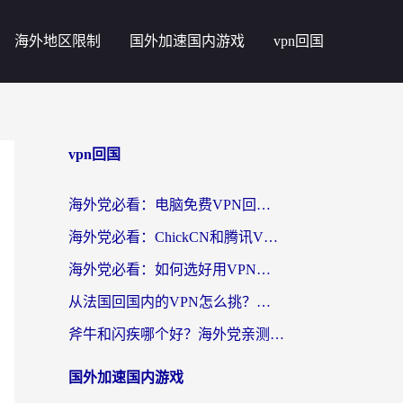
海外地区限制
国外加速国内游戏
vpn回国
vpn回国
海外党必看：电脑免费VPN回国真的靠谱吗？附实测对比与最优方案指南
海外党必看：ChickCN和腾讯VPN好用吗？3招选对回国加速器，告别地区限制
海外党必看：如何选好用VPN实现国内资源无缝访问？从越南到全球都适用
从法国回国内的VPN怎么挑？海外党亲测：稳定、多端、安全才是关键
斧牛和闪疾哪个好？海外党亲测3款回国加速器，教你选到不踩坑的那一款
国外加速国内游戏