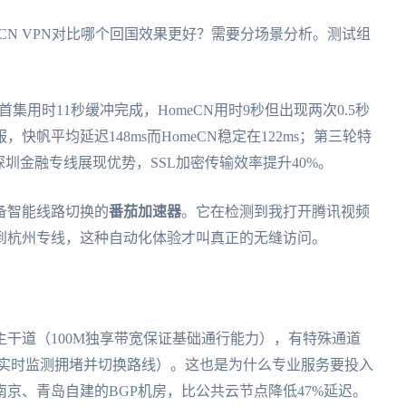
eCN VPN对比哪个回国效果更好？需要分场景分析。测试组
用时11秒缓冲完成，HomeCN用时9秒但出现两次0.5秒
帆平均延迟148ms而HomeCN稳定在122ms；第三轮特
深圳金融专线展现优势，SSL加密传输效率提升40%。
备智能线路切换的
番茄加速器
。它在检测到我打开腾讯视频
到杭州专线，这种自动化体验才叫真正的无缝访问。
干道（100M独享带宽保证基础通行能力），有特殊通道
（实时监测拥堵并切换路线）。这也是为什么专业服务要投入
南京、青岛自建的BGP机房，比公共云节点降低47%延迟。