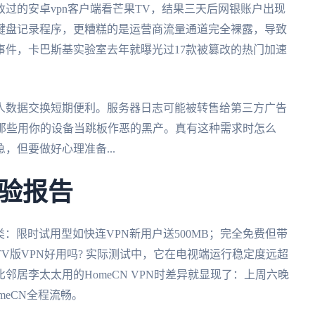
过的安卓vpn客户端看芒果TV，结果三天后网银账户出现
键盘记录程序，更糟糕的是运营商流量通道完全裸露，导致
事件，卡巴斯基实验室去年就曝光过17款被篡改的热门加速
人数据交换短期便利。服务器日志可能被转售给第三方广告
提那些用你的设备当跳板作恶的黑产。真有这种需求时怎么
但要做好心理准备...
验报告
分三类：限时试用型如快连VPN新用户送500MB；完全免费但带
V版VPN好用吗? 实际测试中，它在电视端运行稳定度远超
比邻居李太太用的HomeCN VPN时差异就显现了：上周六晚
eCN全程流畅。