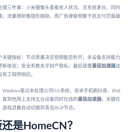
处理三件事：小米摄像头查看老人状况、京东抢茅台、同时
降速。流量限制像隐形枷锁，而广告弹窗频繁干扰支付页面操
个关键指标：节点质量决定视频能否秒开；多设备支持能力
更新体验；安全系数关乎财产隐私；最后是像
番茄加速器
这
没有工程师响应。
ndows笔记本处理公司OA系统、安卓手机刷抖音、iPad
，直到他用上支持五台设备同时在线的
番茄加速器
。关键在
游戏流量自动切换到青岛BGP节点。
还是HomeCN？