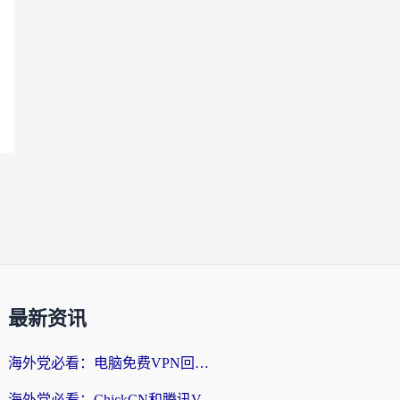
最新资讯
海外党必看：电脑免费VPN回国真的靠谱吗？附实测对比与最优方案指南
海外党必看：ChickCN和腾讯VPN好用吗？3招选对回国加速器，告别地区限制