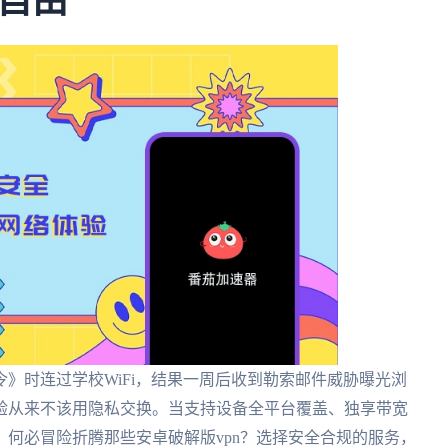
自由
》时连过学校WiFi，结果一周后收到勒索邮件威胁曝光浏
验从来不该用隐私交换。当支持设备全平台覆盖、独享带宽
何必冒险折腾那些安卓破解版vpn？选择安全合规的服务，