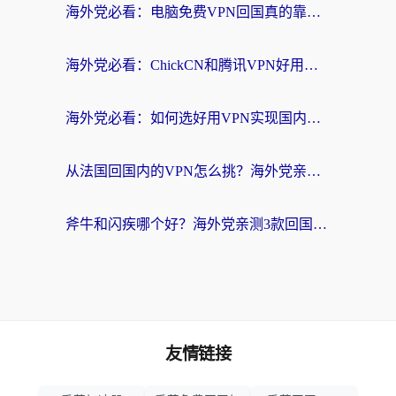
海外党必看：电脑免费VPN回国真的靠谱吗？附实测对比与最优方案指南
海外党必看：ChickCN和腾讯VPN好用吗？3招选对回国加速器，告别地区限制
海外党必看：如何选好用VPN实现国内资源无缝访问？从越南到全球都适用
从法国回国内的VPN怎么挑？海外党亲测：稳定、多端、安全才是关键
斧牛和闪疾哪个好？海外党亲测3款回国加速器，教你选到不踩坑的那一款
友情链接