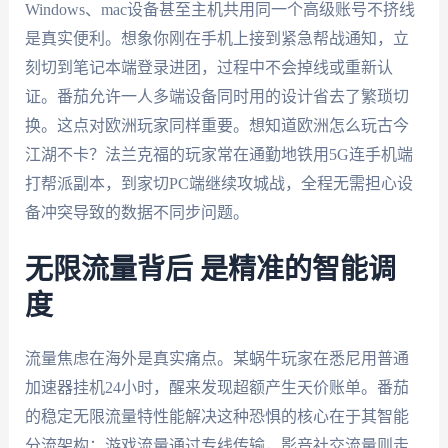
Windows、mac设备甚至主机共用同一个高级账号不挤线
是真实便利。想象你刚在手机上接到紧急帮战通知，立
刻切到笔记本端登录进团，过程中不会掉线或重新认
证。番茄允许一人多端设备同时用的设计省去了繁琐切
换。这点对欧洲玩家同样重要。想知道欧洲怎么玩古今
江湖不卡？法兰克福的玩家常在通勤地铁用5G连手机端
打帮派副本，到家切PC端继续攻城战，全程无需担心设
备冲突导致的数据不同步问题。
无限流量背后 是精准的智能调
度
流量焦虑在海外是真实痛点。某蜗牛玩家在悉尼用普通
加速器挂机24小时，醒来发现超额产生天价账单。番茄
的稳定无限流量特性能解决这种恐惧的核心在于其智能
分流架构：游戏流量通过专线传输，影音社交流量则走