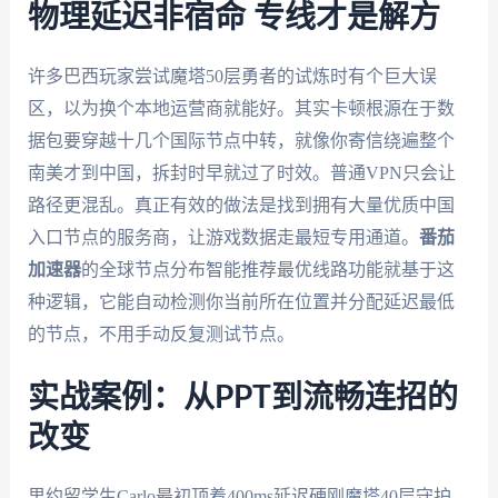
物理延迟非宿命 专线才是解方
许多巴西玩家尝试魔塔50层勇者的试炼时有个巨大误
区，以为换个本地运营商就能好。其实卡顿根源在于数
据包要穿越十几个国际节点中转，就像你寄信绕遍整个
南美才到中国，拆封时早就过了时效。普通VPN只会让
路径更混乱。真正有效的做法是找到拥有大量优质中国
入口节点的服务商，让游戏数据走最短专用通道。
番茄
加速器
的全球节点分布智能推荐最优线路功能就基于这
种逻辑，它能自动检测你当前所在位置并分配延迟最低
的节点，不用手动反复测试节点。
实战案例：从PPT到流畅连招的
改变
里约留学生Carlo最初顶着400ms延迟硬刚魔塔40层守护