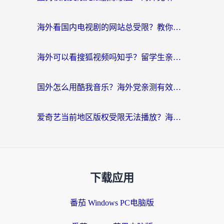
海外看国内电视剧的网站总受限？教你选对回国加速器，轻松追热剧
海外可以看搜狐视频吗知乎？留学生亲测有效的回国加速器选择指南
国外怎么用酷我音乐？海外党亲测有效的回国加速方案，附千千音乐中文歌收听指南
爱奇艺当前地区版权受限无法播放？海外党追剧看电影的终极解决方案来了
下载应用
番茄 Windows PC电脑版