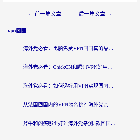
←
前一篇文章
后一篇文章
→
vpn回国
海外党必看：电脑免费VPN回国真的靠谱吗？附实测对比与最优方案指南
海外党必看：ChickCN和腾讯VPN好用吗？3招选对回国加速器，告别地区限制
海外党必看：如何选好用VPN实现国内资源无缝访问？从越南到全球都适用
从法国回国内的VPN怎么挑？海外党亲测：稳定、多端、安全才是关键
斧牛和闪疾哪个好？海外党亲测3款回国加速器，教你选到不踩坑的那一款