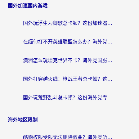
国外加速国内游戏
国外玩浮生为卿歌总卡顿？这份加速器选择指南帮你找回丝滑体验
在缅甸打不开英雄联盟怎么办？海外党亲测有效的国服游戏加速指南
澳洲怎么玩坦克世界不卡？海外党国服游戏加速终极指南（附逆战奇妙碰碰车解决方案）
国外打穿越火线：枪战王者总卡顿？这篇加速器推荐下载指南帮你解决延迟难题
国外玩荒野乱斗总卡顿？这份海外党专属的国服游戏加速攻略请收好
海外地区限制
酷狗权限受限无法删除歌曲？海外党听国内音乐的终极解决方案来了