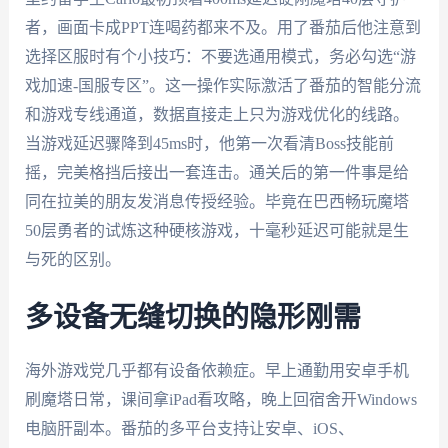
者，画面卡成PPT连喝药都来不及。用了番茄后他注意到
选择区服时有个小技巧：不要选通用模式，务必勾选“游
戏加速-国服专区”。这一操作实际激活了番茄的智能分流
和游戏专线通道，数据直接走上只为游戏优化的线路。
当游戏延迟骤降到45ms时，他第一次看清Boss技能前
摇，完美格挡后接出一套连击。通关后的第一件事是给
同在拉美的朋友发消息传授经验。毕竟在巴西畅玩魔塔
50层勇者的试炼这种硬核游戏，十毫秒延迟可能就是生
与死的区别。
多设备无缝切换的隐形刚需
海外游戏党几乎都有设备依赖症。早上通勤用安卓手机
刷魔塔日常，课间拿iPad看攻略，晚上回宿舍开Windows
电脑肝副本。番茄的多平台支持让安卓、iOS、