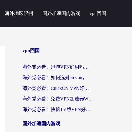
海外地区限制
国外加速国内游戏
vpn回国
vpn回国
海外党必看：迅游VPN好用吗？和番茄加速器VPN对比哪个回国效果更好？
海外党必看：如何选对cn vpn，轻松解锁国内影音游戏？
海外党必看：ChickCN VPN好用吗？和星河VPN对比哪个回国效果更好？附真实体验+避坑指南
海外党必看：免费VPN加速器Windows版怎么选？附真实测评与无缝访问国内资源指南
海外党必看：快帆TV版VPN好用吗？和hi龟龟VPN对比哪个回国效果更好？附免费加速器选择指南
国外加速国内游戏