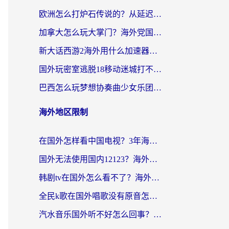
欧洲怎么打炉石传说的？从延迟999到丝滑上分，我找到了靠谱加速器
加拿大怎么玩大掌门？海外党国服游戏加速避坑指南（附实用工具推荐）
新大话西游2海外用什么加速器登录？老玩家亲测有效的国服游戏加速指南
国外玩密室逃脱18移动迷城打不开怎么办？海外玩家亲测有效的解决指南
巴西怎么玩梦想协奏曲少女乐团派对？海外党必看的国服游戏加速全攻略（附波兰天涯明月刀实用技巧）
海外地区限制
在国外怎样看中国电视？3年海外党亲测有效的追剧加速器指南
国外无法使用国内12123？海外华人必看：选对回国加速器，解决迪拜语音+12123访问难题
韩剧tv在国外怎么看不了？海外党追剧自由的终极解决方案来了
全民k歌在国外唱歌没有原音怎么办？别让地域限制毁了你的麦霸时刻
汽水音乐国外听不好怎么回事？海外党亲测有效的回国加速方案来了