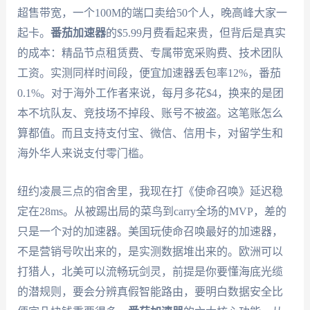
超售带宽，一个100M的端口卖给50个人，晚高峰大家一
起卡。
番茄加速器
的$5.99月费看起来贵，但背后是真实
的成本：精品节点租赁费、专属带宽采购费、技术团队
工资。实测同样时间段，便宜加速器丢包率12%，番茄
0.1%。对于海外工作者来说，每月多花$4，换来的是团
本不坑队友、竞技场不掉段、账号不被盗。这笔账怎么
算都值。而且支持支付宝、微信、信用卡，对留学生和
海外华人来说支付零门槛。
纽约凌晨三点的宿舍里，我现在打《使命召唤》延迟稳
定在28ms。从被踢出局的菜鸟到carry全场的MVP，差的
只是一个对的加速器。美国玩使命召唤最好的加速器，
不是营销号吹出来的，是实测数据堆出来的。欧洲可以
打猎人，北美可以流畅玩剑灵，前提是你要懂海底光缆
的潜规则，要会分辨真假智能路由，要明白数据安全比