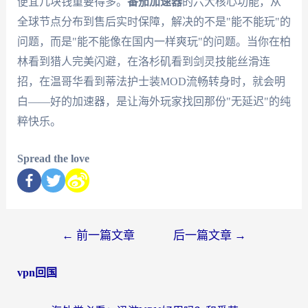
便宜几块钱重要得多。
番茄加速器
的六大核心功能，从
全球节点分布到售后实时保障，解决的不是"能不能玩"的
问题，而是"能不能像在国内一样爽玩"的问题。当你在柏
林看到猎人完美闪避，在洛杉矶看到剑灵技能丝滑连
招，在温哥华看到蒂法护士装MOD流畅转身时，就会明
白——好的加速器，是让海外玩家找回那份"无延迟"的纯
粹快乐。
Spread the love
←
前一篇文章
后一篇文章
→
vpn回国