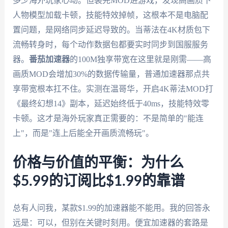
多少海外玩家心动。但装完MOD进游戏，发现高画质下
人物模型加载卡顿，技能特效掉帧，这根本不是电脑配
置问题，是网络同步延迟导致的。当蒂法在4K材质包下
流畅转身时，每个动作数据包都要实时同步到国服服务
器。
番茄加速器
的100M独享带宽在这里就是刚需——高
画质MOD会增加30%的数据传输量，普通加速器那点共
享带宽根本扛不住。实测在温哥华，开启4K蒂法MOD打
《最终幻想14》副本，延迟始终低于40ms，技能特效零
卡顿。这才是海外玩家真正需要的：不是简单的"能连
上"，而是"连上后能全开画质流畅玩"。
价格与价值的平衡：为什么
$5.99的订阅比$1.99的靠谱
总有人问我，某款$1.99的加速器能不能用。我的回答永
远是：可以，但别在关键时刻用。便宜加速器的套路是