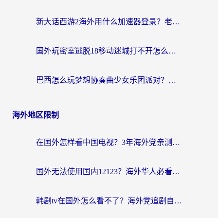
新大话西游2海外用什么加速器登录？老玩家亲测有效的国服游戏加速指南
国外玩密室逃脱18移动迷城打不开怎么办？海外玩家亲测有效的解决指南
巴西怎么玩梦想协奏曲少女乐团派对？海外党必看的国服游戏加速全攻略（附波兰天涯明月刀实用技巧）
海外地区限制
在国外怎样看中国电视？3年海外党亲测有效的追剧加速器指南
国外无法使用国内12123？海外华人必看：选对回国加速器，解决迪拜语音+12123访问难题
韩剧tv在国外怎么看不了？海外党追剧自由的终极解决方案来了