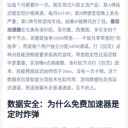
坛每个月都要吵一次。我实测过六款主流产品：某A牌延
迟稳定但价格离谱，每月$19.99；某B牌便宜但晚上丢包
严重；某C牌号称游戏专线，结果IP被腾讯封了段。
番茄
加速器
在北美有洛杉矶、圣何塞、西雅图、多伦多四个
骨干节点，关键是独享100M带宽——不是共享带宽的"伪
独享"，而是每个用户独立分配100M通道。打《剑灵》这
种对技能流畅度要求极高的游戏，带宽稳定性比延迟数
字更重要。实测晚8点高峰期，洛杉矶节点打《剑灵》团
本，技能释放延迟始终低于50ms，没有一次卡顿。这个
数据背后是智能分流技术在起作用：游戏数据包走低延
迟通道，而语音聊天走普通通道，互不抢占。
数据安全：为什么免费加速器是
定时炸弹