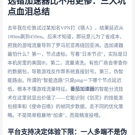
选错加速器比不用更惨：三大坑
点血泪总结
去年我在伦敦试过某知名VPN打《猎人》，结果延迟从
180ms飙到450ms。后来才知道，那玩意儿为了省成本，
把我的游戏流量导到了罗马尼亚再绕回亚洲。选加速器
最怕什么？第一，节点虚标。写着"日本节点"，实际是日
本机房里的美国IP。第二，流量清洗。有些厂商会审查你
的数据包，导致游戏反作弊系统直接封号。第三，伪智
能路由。所谓的"智能选路"只是ping一下哪个节点延迟
低，根本不懂游戏流量特征。
番茄加速器
的智能分流技
术在这里就显出价值了——它能识别《剑灵》的技能发
包频率和《使命召唤》的帧同步数据，走不同的优化策
略。不是简单粗暴地"加速"，而是精准投喂。
平台支持决定体验下限：一人多端不是伪