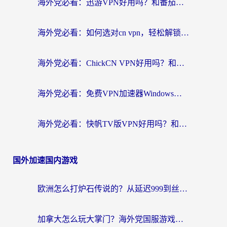
海外党必看：迅游VPN好用吗？和番茄加速器VPN对比哪个回国效果更好？
海外党必看：如何选对cn vpn，轻松解锁国内影音游戏？
海外党必看：ChickCN VPN好用吗？和星河VPN对比哪个回国效果更好？附真实体验+避坑指南
海外党必看：免费VPN加速器Windows版怎么选？附真实测评与无缝访问国内资源指南
海外党必看：快帆TV版VPN好用吗？和hi龟龟VPN对比哪个回国效果更好？附免费加速器选择指南
国外加速国内游戏
欧洲怎么打炉石传说的？从延迟999到丝滑上分，我找到了靠谱加速器
加拿大怎么玩大掌门？海外党国服游戏加速避坑指南（附实用工具推荐）