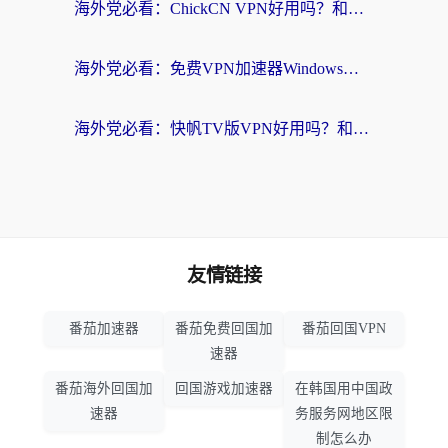
海外党必看：ChickCN VPN好用吗？和星河VPN对比哪个回国效果更好？附真实体验+避坑指南
海外党必看：免费VPN加速器Windows版怎么选？附真实测评与无缝访问国内资源指南
海外党必看：快帆TV版VPN好用吗？和hi龟龟VPN对比哪个回国效果更好？附免费加速器选择指南
友情链接
番茄加速器
番茄免费回国加
番茄回国VPN
速器
番茄海外回国加
回国游戏加速器
在韩国用中国政
速器
务服务网地区限
制怎么办