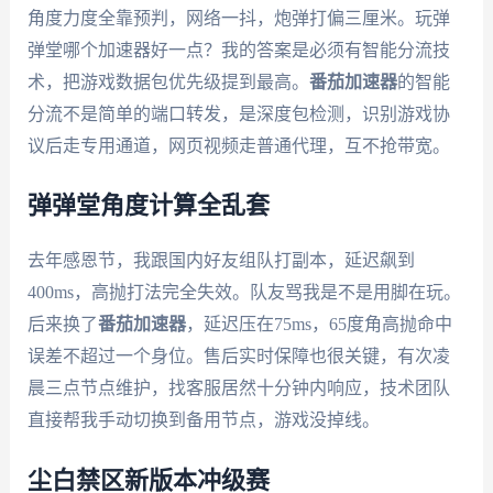
角度力度全靠预判，网络一抖，炮弹打偏三厘米。玩弹
弹堂哪个加速器好一点？我的答案是必须有智能分流技
术，把游戏数据包优先级提到最高。
番茄加速器
的智能
分流不是简单的端口转发，是深度包检测，识别游戏协
议后走专用通道，网页视频走普通代理，互不抢带宽。
弹弹堂角度计算全乱套
去年感恩节，我跟国内好友组队打副本，延迟飙到
400ms，高抛打法完全失效。队友骂我是不是用脚在玩。
后来换了
番茄加速器
，延迟压在75ms，65度角高抛命中
误差不超过一个身位。售后实时保障也很关键，有次凌
晨三点节点维护，找客服居然十分钟内响应，技术团队
直接帮我手动切换到备用节点，游戏没掉线。
尘白禁区新版本冲级赛