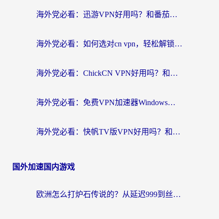
海外党必看：迅游VPN好用吗？和番茄加速器VPN对比哪个回国效果更好？
海外党必看：如何选对cn vpn，轻松解锁国内影音游戏？
海外党必看：ChickCN VPN好用吗？和星河VPN对比哪个回国效果更好？附真实体验+避坑指南
海外党必看：免费VPN加速器Windows版怎么选？附真实测评与无缝访问国内资源指南
海外党必看：快帆TV版VPN好用吗？和hi龟龟VPN对比哪个回国效果更好？附免费加速器选择指南
国外加速国内游戏
欧洲怎么打炉石传说的？从延迟999到丝滑上分，我找到了靠谱加速器