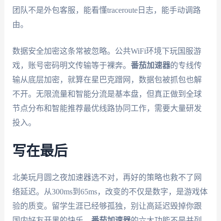
团队不是外包客服，能看懂traceroute日志，能手动调路
由。
数据安全加密这条常被忽略。公共WiFi环境下玩国服游
戏，账号密码明文传输等于裸奔。
番茄加速器
的专线传
输从底层加密，就算在星巴克蹭网，数据包被抓包也解
不开。无限流量和智能分流是基本盘，但真正做到全球
节点分布和智能推荐最优线路协同工作，需要大量研发
投入。
写在最后
北美玩月圆之夜加速器选不对，再好的策略也救不了网
络延迟。从300ms到65ms，改变的不仅是数字，是游戏体
验的质变。留学生涯已经够孤独，别让高延迟毁掉你跟
国内好友开黑的快乐。
番茄加速器
的六大功能不是并列