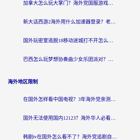
加拿大怎么玩大掌门？海外党国服游戏加速避坑指南（附实用工具推荐）
新大话西游2海外用什么加速器登录？老玩家亲测有效的国服游戏加速指南
国外玩密室逃脱18移动迷城打不开怎么办？海外玩家亲测有效的解决指南
巴西怎么玩梦想协奏曲少女乐团派对？海外党必看的国服游戏加速全攻略（附波兰天涯明月刀实用技巧）
海外地区限制
在国外怎样看中国电视？3年海外党亲测有效的追剧加速器指南
国外无法使用国内12123？海外华人必看：选对回国加速器，解决迪拜语音+12123访问难题
韩剧tv在国外怎么看不了？海外党追剧自由的终极解决方案来了