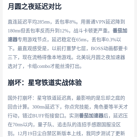
月圆之夜延迟对比
直连延迟平均285ms，丢包率8%。用普通VPN延迟降到
180ms但丢包率反而升到12%，战斗卡顿更严重。
番茄加
速器
专用游戏节点，延迟稳定在65ms，丢包率0.3%以
下。最直观感受是，以前打噩梦七层，BOSS动画都要卡
三下，现在流畅得像本地游戏。北美玩月圆之夜加速器
选对了，卡组combo才能丝滑打出。
崩坏：星穹铁道实战体验
国外打崩坏：星穹铁道延迟高，最影响的是忘却之庭的
回合计算。300ms延迟下，你点完技能，角色要等半天才
行动，错过BUFF衔接窗口。实测
番茄加速器
后，延迟压
在70ms以内，量子队、追击队的连招手感跟国服没区
别。12月19日尘白禁区新版本上线，我同步测试了更新