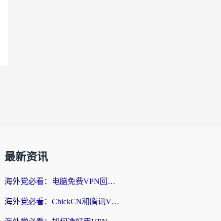
最新资讯
海外党必看：电脑免费VPN回国真的靠谱吗？附实测对比与最优方案指南
海外党必看：ChickCN和腾讯VPN好用吗？3招选对回国加速器，告别地区限制