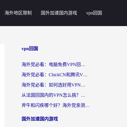
海外地区限制
国外加速国内游戏
vpn回国
vpn回国
海外党必看：电脑免费VPN回国真的靠谱吗？附实测对比与最优方案指南
海外党必看：ChickCN和腾讯VPN好用吗？3招选对回国加速器，告别地区限制
海外党必看：如何选好用VPN实现国内资源无缝访问？从越南到全球都适用
从法国回国内的VPN怎么挑？海外党亲测：稳定、多端、安全才是关键
斧牛和闪疾哪个好？海外党亲测3款回国加速器，教你选到不踩坑的那一款
国外加速国内游戏