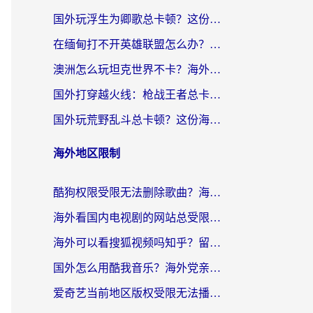
国外玩浮生为卿歌总卡顿？这份加速器选择指南帮你找回丝滑体验
在缅甸打不开英雄联盟怎么办？海外党亲测有效的国服游戏加速指南
澳洲怎么玩坦克世界不卡？海外党国服游戏加速终极指南（附逆战奇妙碰碰车解决方案）
国外打穿越火线：枪战王者总卡顿？这篇加速器推荐下载指南帮你解决延迟难题
国外玩荒野乱斗总卡顿？这份海外党专属的国服游戏加速攻略请收好
海外地区限制
酷狗权限受限无法删除歌曲？海外党听国内音乐的终极解决方案来了
海外看国内电视剧的网站总受限？教你选对回国加速器，轻松追热剧
海外可以看搜狐视频吗知乎？留学生亲测有效的回国加速器选择指南
国外怎么用酷我音乐？海外党亲测有效的回国加速方案，附千千音乐中文歌收听指南
爱奇艺当前地区版权受限无法播放？海外党追剧看电影的终极解决方案来了