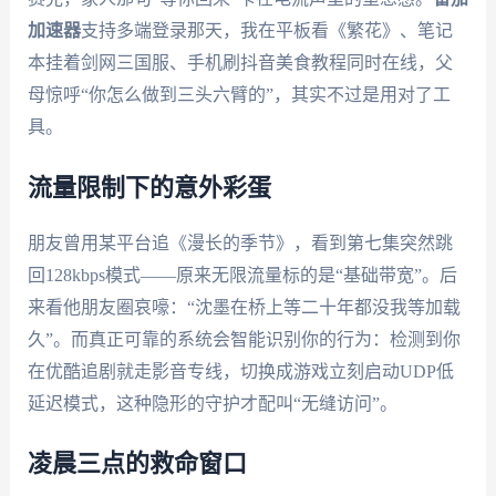
加速器
支持多端登录那天，我在平板看《繁花》、笔记
本挂着剑网三国服、手机刷抖音美食教程同时在线，父
母惊呼“你怎么做到三头六臂的”，其实不过是用对了工
具。
流量限制下的意外彩蛋
朋友曾用某平台追《漫长的季节》，看到第七集突然跳
回128kbps模式——原来无限流量标的是“基础带宽”。后
来看他朋友圈哀嚎：“沈墨在桥上等二十年都没我等加载
久”。而真正可靠的系统会智能识别你的行为：检测到你
在优酷追剧就走影音专线，切换成游戏立刻启动UDP低
延迟模式，这种隐形的守护才配叫“无缝访问”。
凌晨三点的救命窗口