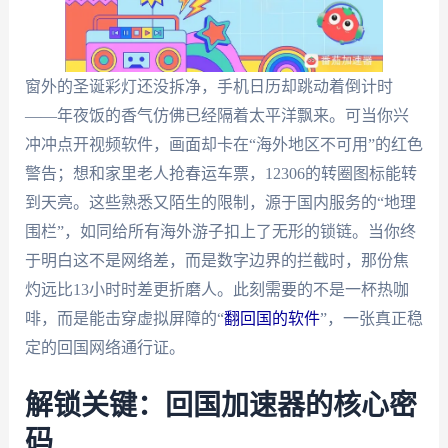
窗外的圣诞彩灯还没拆净，手机日历却跳动着倒计时
——年夜饭的香气仿佛已经隔着太平洋飘来。可当你兴
冲冲点开视频软件，画面却卡在“海外地区不可用”的红色
警告；想和家里老人抢春运车票，12306的转圈图标能转
到天亮。这些熟悉又陌生的限制，源于国内服务的“地理
围栏”，如同给所有海外游子扣上了无形的锁链。当你终
于明白这不是网络差，而是数字边界的拦截时，那份焦
灼远比13小时时差更折磨人。此刻需要的不是一杯热咖
啡，而是能击穿虚拟屏障的“
翻回国的软件
”，一张真正稳
定的回国网络通行证。
解锁关键：回国加速器的核心密
码