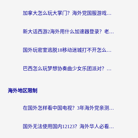
加拿大怎么玩大掌门？海外党国服游戏加速避坑指南（附实用工具推荐）
新大话西游2海外用什么加速器登录？老玩家亲测有效的国服游戏加速指南
国外玩密室逃脱18移动迷城打不开怎么办？海外玩家亲测有效的解决指南
巴西怎么玩梦想协奏曲少女乐团派对？海外党必看的国服游戏加速全攻略（附波兰天涯明月刀实用技巧）
海外地区限制
在国外怎样看中国电视？3年海外党亲测有效的追剧加速器指南
国外无法使用国内12123？海外华人必看：选对回国加速器，解决迪拜语音+12123访问难题