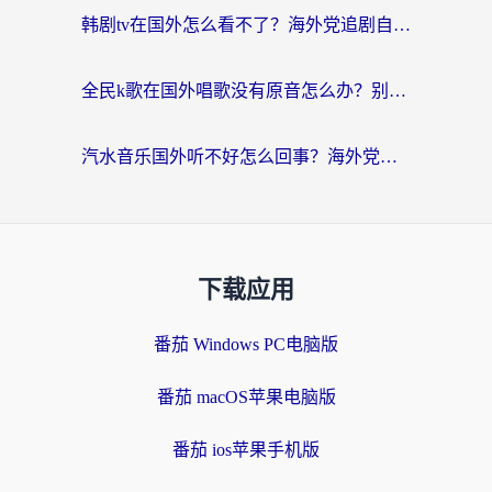
韩剧tv在国外怎么看不了？海外党追剧自由的终极解决方案来了
全民k歌在国外唱歌没有原音怎么办？别让地域限制毁了你的麦霸时刻
汽水音乐国外听不好怎么回事？海外党亲测有效的回国加速方案来了
下载应用
番茄 Windows PC电脑版
番茄 macOS苹果电脑版
番茄 ios苹果手机版