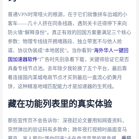
普通VPN时常哑火的根源，在于它们就像拼车出城的小
客车——几十人挤在同条线路，遇到关卡还得停下来向
防火墙“解释身份”。真正有效的回国方案要满足三个核心
参数：物理专线绕开拥堵路段、独立带宽不与他人抢
道、协议伪装成“本地居民”。当你看到“
海外华人一键回
国加速器软件
”广告时先别急着下载，关键得验证它是否
具备专线节点池。去年除夕我轮换了五个平台，最后靠
着连接国内某城电商节点才买到最后一盒流心奶黄月
饼，这种精准地域匹配能力才是加速器的生死线。
藏在功能列表里的真实体验
那些宣传页不会告诉你：深夜赶论文要用知网查资料，
突然弹出的验证码有多致命；跨年夜打视频时画面变马
赛克，家人那句“等你回来”卡在电流声里的窒息感。
番茄