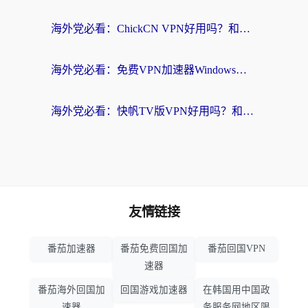
海外党必看：ChickCN VPN好用吗？和星河VPN对比哪个回国效果更好？附真实体验+避坑指南
海外党必看：免费VPN加速器Windows版怎么选？附真实测评与无缝访问国内资源指南
海外党必看：快帆TV版VPN好用吗？和hi龟龟VPN对比哪个回国效果更好？附免费加速器选择指南
友情链接
番茄加速器
番茄免费回国加
番茄回国VPN
速器
番茄海外回国加
回国游戏加速器
在韩国用中国政
速器
务服务网地区限