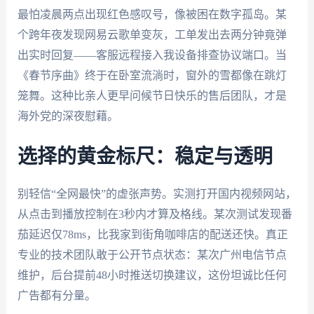
最怕凌晨两点出现红色感叹号，像被困在数字孤岛。某
个跨年夜发现网易云歌单变灰，工单发出去两分钟竟弹
出实时回复——客服远程接入我设备排查协议端口。当
《春节序曲》终于在卧室流淌时，窗外的雪都像在跳灯
笼舞。这种比亲人更早问候节日快乐的售后团队，才是
海外党的深夜慰藉。
选择的黄金标尺：稳定与透明
别轻信“全网最快”的虚张声势。实测打开国内视频网站，
从点击到播放控制在3秒内才算及格线。某次测试发现番
茄延迟仅78ms，比我家到街角咖啡店的配送还快。真正
专业的技术团队敢于公开节点状态：某次广州电信节点
维护，后台提前48小时推送切换建议，这份坦诚比任何
广告都有分量。