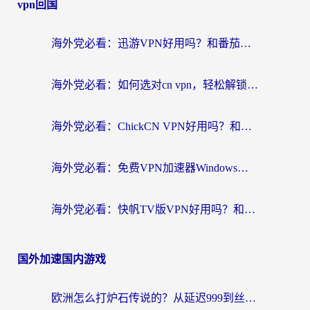
vpn回国
海外党必看：迅游VPN好用吗？和番茄加速器VPN对比哪个回国效果更好？
海外党必看：如何选对cn vpn，轻松解锁国内影音游戏？
海外党必看：ChickCN VPN好用吗？和星河VPN对比哪个回国效果更好？附真实体验+避坑指南
海外党必看：免费VPN加速器Windows版怎么选？附真实测评与无缝访问国内资源指南
海外党必看：快帆TV版VPN好用吗？和hi龟龟VPN对比哪个回国效果更好？附免费加速器选择指南
国外加速国内游戏
欧洲怎么打炉石传说的？从延迟999到丝滑上分，我找到了靠谱加速器