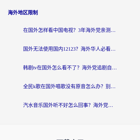
海外地区限制
在国外怎样看中国电视？3年海外党亲测有效的追剧加速器指南
国外无法使用国内12123？海外华人必看：选对回国加速器，解决迪拜语音+12123访问难题
韩剧tv在国外怎么看不了？海外党追剧自由的终极解决方案来了
全民k歌在国外唱歌没有原音怎么办？别让地域限制毁了你的麦霸时刻
汽水音乐国外听不好怎么回事？海外党亲测有效的回国加速方案来了