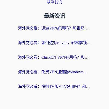
联系我们
最新资讯
海外党必看：迅游VPN好用吗？和番茄加速器VPN对比哪个回国效果更好？
海外党必看：如何选对cn vpn，轻松解锁国内影音游戏？
海外党必看：ChickCN VPN好用吗？和星河VPN对比哪个回国效果更好？附真实体验+避坑指南
海外党必看：免费VPN加速器Windows版怎么选？附真实测评与无缝访问国内资源指南
海外党必看：快帆TV版VPN好用吗？和hi龟龟VPN对比哪个回国效果更好？附免费加速器选择指南