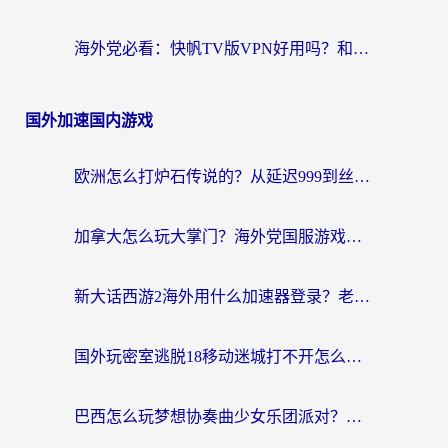
海外党必看：快帆TV版VPN好用吗？和hi龟龟VPN对比哪个回国效果更好？附免费加速器选择指南
国外加速国内游戏
欧洲怎么打炉石传说的？从延迟999到丝滑上分，我找到了靠谱加速器
加拿大怎么玩大掌门？海外党国服游戏加速避坑指南（附实用工具推荐）
新大话西游2海外用什么加速器登录？老玩家亲测有效的国服游戏加速指南
国外玩密室逃脱18移动迷城打不开怎么办？海外玩家亲测有效的解决指南
巴西怎么玩梦想协奏曲少女乐团派对？海外党必看的国服游戏加速全攻略（附波兰天涯明月刀实用技巧）