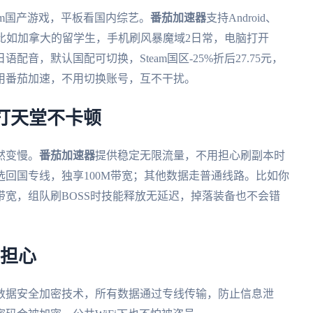
am国产游戏，平板看国内综艺。
番茄加速器
支持Android、
在线。比如加拿大的留学生，手机刷风暴魔域2日常，电脑打开
音，默认国配可切换，Steam国区-25%折后27.75元，
备用番茄加速，不用切换账号，互不干扰。
打天堂不卡顿
然变慢。
番茄加速器
提供稳定无限流量，不用担心刷副本时
回国专线，独享100M带宽；其他数据走普通线路。比如你
宽，组队刷BOSS时技能释放无延迟，掉落装备也不会错
不担心
数据安全加密技术，所有数据通过专线传输，防止信息泄