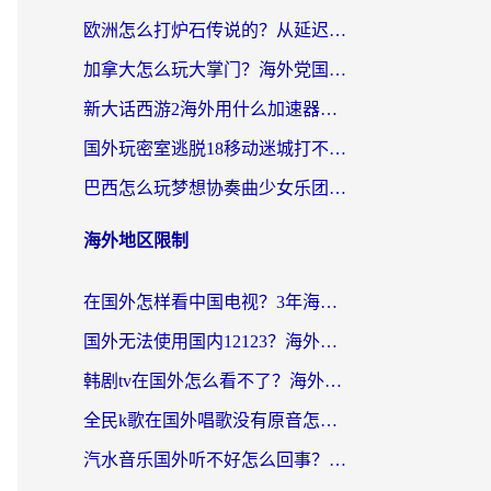
欧洲怎么打炉石传说的？从延迟999到丝滑上分，我找到了靠谱加速器
加拿大怎么玩大掌门？海外党国服游戏加速避坑指南（附实用工具推荐）
新大话西游2海外用什么加速器登录？老玩家亲测有效的国服游戏加速指南
国外玩密室逃脱18移动迷城打不开怎么办？海外玩家亲测有效的解决指南
巴西怎么玩梦想协奏曲少女乐团派对？海外党必看的国服游戏加速全攻略（附波兰天涯明月刀实用技巧）
海外地区限制
在国外怎样看中国电视？3年海外党亲测有效的追剧加速器指南
国外无法使用国内12123？海外华人必看：选对回国加速器，解决迪拜语音+12123访问难题
韩剧tv在国外怎么看不了？海外党追剧自由的终极解决方案来了
全民k歌在国外唱歌没有原音怎么办？别让地域限制毁了你的麦霸时刻
汽水音乐国外听不好怎么回事？海外党亲测有效的回国加速方案来了