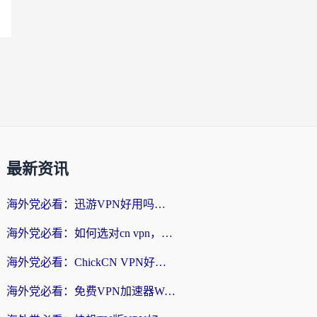
最新资讯
海外党必看：迅游VPN好用吗？和番茄加速器VPN对比哪个回国效果更好？
海外党必看：如何选对cn vpn，轻松解锁国内影音游戏？
海外党必看：ChickCN VPN好用吗？和星河VPN对比哪个回国效果更好？附真实体验+避坑指南
海外党必看：免费VPN加速器Windows版怎么选？附真实测评与无缝访问国内资源指南