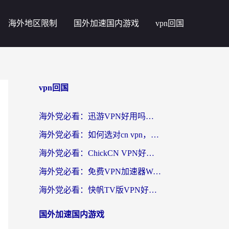
海外地区限制
国外加速国内游戏
vpn回国
vpn回国
海外党必看：迅游VPN好用吗？和番茄加速器VPN对比哪个回国效果更好？
海外党必看：如何选对cn vpn，轻松解锁国内影音游戏？
海外党必看：ChickCN VPN好用吗？和星河VPN对比哪个回国效果更好？附真实体验+避坑指南
海外党必看：免费VPN加速器Windows版怎么选？附真实测评与无缝访问国内资源指南
海外党必看：快帆TV版VPN好用吗？和hi龟龟VPN对比哪个回国效果更好？附免费加速器选择指南
国外加速国内游戏