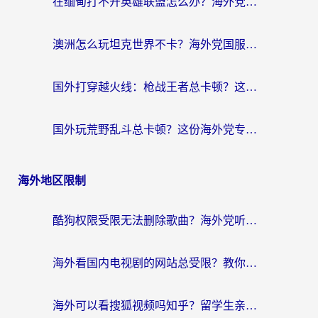
在缅甸打不开英雄联盟怎么办？海外党亲测有效的国服游戏加速指南
澳洲怎么玩坦克世界不卡？海外党国服游戏加速终极指南（附逆战奇妙碰碰车解决方案）
国外打穿越火线：枪战王者总卡顿？这篇加速器推荐下载指南帮你解决延迟难题
国外玩荒野乱斗总卡顿？这份海外党专属的国服游戏加速攻略请收好
海外地区限制
酷狗权限受限无法删除歌曲？海外党听国内音乐的终极解决方案来了
海外看国内电视剧的网站总受限？教你选对回国加速器，轻松追热剧
海外可以看搜狐视频吗知乎？留学生亲测有效的回国加速器选择指南