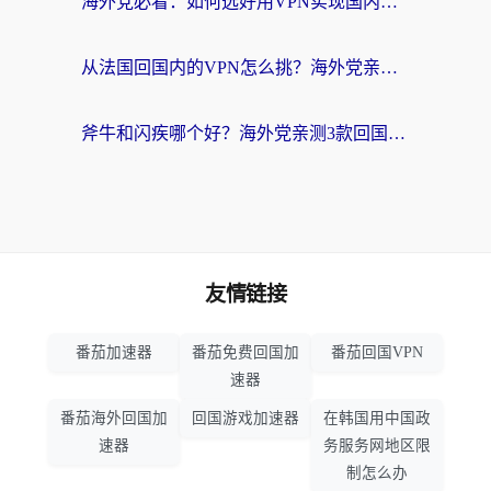
海外党必看：如何选好用VPN实现国内资源无缝访问？从越南到全球都适用
从法国回国内的VPN怎么挑？海外党亲测：稳定、多端、安全才是关键
斧牛和闪疾哪个好？海外党亲测3款回国加速器，教你选到不踩坑的那一款
友情链接
番茄加速器
番茄免费回国加
番茄回国VPN
速器
番茄海外回国加
回国游戏加速器
在韩国用中国政
速器
务服务网地区限
制怎么办