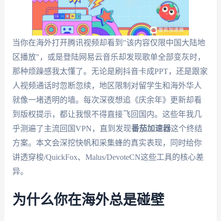
当你在海外打开腾讯视频却看到"该内容仅限中国大陆地
区播放"，或是登陆网易云音乐却发现歌单全部变灰时，
那种烦躁感我太懂了。无论是刷抖音卡成PPT，还是跟家
人视频通话时忽断忽续，地区限制对留学生和海外华人
就像一堵透明的墙。每次深夜想追《庆余年》更新却看
到版权提示，都让我恨不得直接飞回国内。这些年我几
乎测遍了主流回国VPN，直到发现
番茄加速器
这个终结
方案。本文会深挖快帆和采集蜂的真实表现，同时给你
讲透穿梭/QuickFox、Malus/DevoteCN这些工具的核心差
异。
为什么你在海外总是碰壁