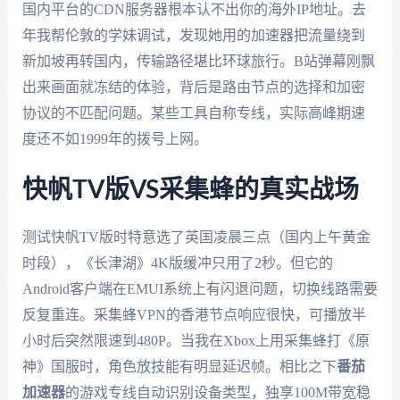
国内平台的CDN服务器根本认不出你的海外IP地址。去
年我帮伦敦的学妹调试，发现她用的加速器把流量绕到
新加坡再转国内，传输路径堪比环球旅行。B站弹幕刚飘
出来画面就冻结的体验，背后是路由节点的选择和加密
协议的不匹配问题。某些工具自称专线，实际高峰期速
度还不如1999年的拨号上网。
快帆TV版VS采集蜂的真实战场
测试快帆TV版时特意选了英国凌晨三点（国内上午黄金
时段），《长津湖》4K版缓冲只用了2秒。但它的
Android客户端在EMUI系统上有闪退问题，切换线路需要
反复重连。采集蜂VPN的香港节点响应很快，可播放半
小时后突然限速到480P。当我在Xbox上用采集蜂打《原
神》国服时，角色放技能有明显延迟帧。相比之下
番茄
加速器
的游戏专线自动识别设备类型，独享100M带宽稳