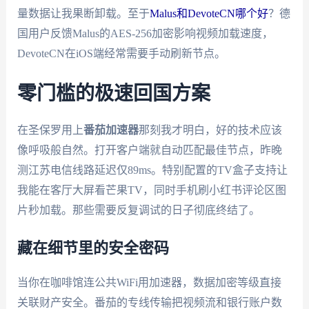
量数据让我果断卸载。至于
Malus和DevoteCN哪个好
？德
国用户反馈Malus的AES-256加密影响视频加载速度，
DevoteCN在iOS端经常需要手动刷新节点。
零门槛的极速回国方案
在圣保罗用上
番茄加速器
那刻我才明白，好的技术应该
像呼吸般自然。打开客户端就自动匹配最佳节点，昨晚
测江苏电信线路延迟仅89ms。特别配置的TV盒子支持让
我能在客厅大屏看芒果TV，同时手机刷小红书评论区图
片秒加载。那些需要反复调试的日子彻底终结了。
藏在细节里的安全密码
当你在咖啡馆连公共WiFi用加速器，数据加密等级直接
关联财产安全。番茄的专线传输把视频流和银行账户数