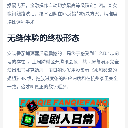
据隔离开，金融操作自动切换最高等级隧道加密。某次
夜间线路波动，技术团队在ins反馈的解决方案，精准度
堪比远程手术。
无缝体验的终极形态
安装
番茄加速器
后最震撼的，是终于感受到什么叫"忘记
墙的存在"。上周跨时区开腾讯会议，共享屏幕演示完全
没出现马赛克断层。周日躺沙发用投影看《乘风破浪的
姐姐》4K版，拖放进度条的响应速度和在杭州家里完全
一致。这才叫真正的数字返乡。