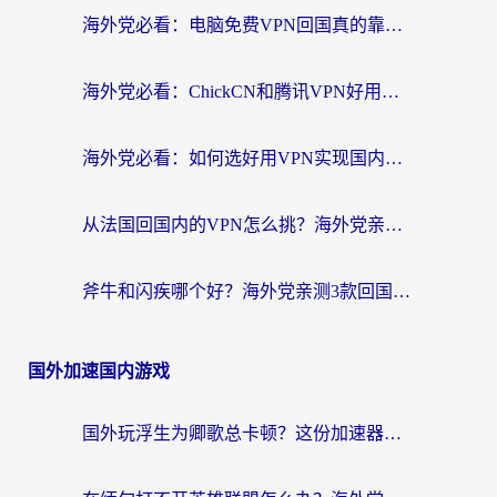
海外党必看：电脑免费VPN回国真的靠谱吗？附实测对比与最优方案指南
海外党必看：ChickCN和腾讯VPN好用吗？3招选对回国加速器，告别地区限制
海外党必看：如何选好用VPN实现国内资源无缝访问？从越南到全球都适用
从法国回国内的VPN怎么挑？海外党亲测：稳定、多端、安全才是关键
斧牛和闪疾哪个好？海外党亲测3款回国加速器，教你选到不踩坑的那一款
国外加速国内游戏
国外玩浮生为卿歌总卡顿？这份加速器选择指南帮你找回丝滑体验