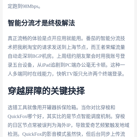
定跑到98Mbps。
智能分流才是终极解法
真正流畅的体验是点开应用就能用。番茄的智能分流技
术把我刷淘宝的请求发送到上海节点，而王者荣耀流量
自动走深圳BGP机房。上周纽约朋友聚会时用我账号登
录五台设备，从iPad追剧到PC端办公毫无卡顿。这种一
人多端同时在线能力，快帆TV版只允许两个终端登录。
穿越屏障的关键抉择
选错工具就像用开罐器拆保险箱。当你对比穿梭和
QuickFox哪个好，其实比的是节点智能调度机制。穿梭
的日区节点常被误判为海外IP，导致爱奇艺频繁触发地域
检测。QuickFox的影音模式虽然快，但后台同步上传流