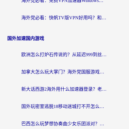
海外党必看：免费VPN加速器Windows版怎么选？附真实测评与无缝访问国内资源指南
海外党必看：快帆TV版VPN好用吗？和hi龟龟VPN对比哪个回国效果更好？附免费加速器选择指南
国外加速国内游戏
欧洲怎么打炉石传说的？从延迟999到丝滑上分，我找到了靠谱加速器
加拿大怎么玩大掌门？海外党国服游戏加速避坑指南（附实用工具推荐）
新大话西游2海外用什么加速器登录？老玩家亲测有效的国服游戏加速指南
国外玩密室逃脱18移动迷城打不开怎么办？海外玩家亲测有效的解决指南
巴西怎么玩梦想协奏曲少女乐团派对？海外党必看的国服游戏加速全攻略（附波兰天涯明月刀实用技巧）