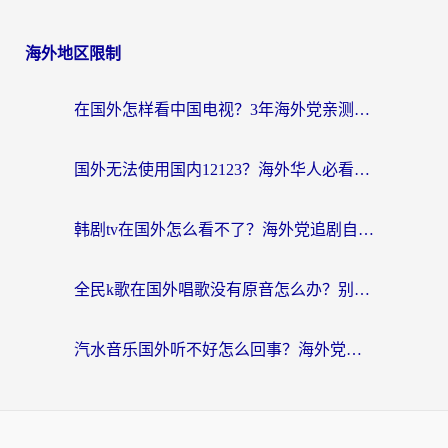
海外地区限制
在国外怎样看中国电视？3年海外党亲测有效的追剧加速器指南
国外无法使用国内12123？海外华人必看：选对回国加速器，解决迪拜语音+12123访问难题
韩剧tv在国外怎么看不了？海外党追剧自由的终极解决方案来了
全民k歌在国外唱歌没有原音怎么办？别让地域限制毁了你的麦霸时刻
汽水音乐国外听不好怎么回事？海外党亲测有效的回国加速方案来了