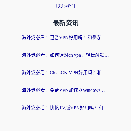
联系我们
最新资讯
海外党必看：迅游VPN好用吗？和番茄加速器VPN对比哪个回国效果更好？
海外党必看：如何选对cn vpn，轻松解锁国内影音游戏？
海外党必看：ChickCN VPN好用吗？和星河VPN对比哪个回国效果更好？附真实体验+避坑指南
海外党必看：免费VPN加速器Windows版怎么选？附真实测评与无缝访问国内资源指南
海外党必看：快帆TV版VPN好用吗？和hi龟龟VPN对比哪个回国效果更好？附免费加速器选择指南