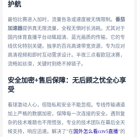
护航
最怕比赛进入加时，流量告急或速度被无情限制。
番茄
加速器
提供真无限流量，全程无惧时长消耗。尤其对于
国内体育直播平台动辄超清、蓝光画质的传输，它的专
线优化特别关键。独享的百兆高速带宽资源，专为应对
高清视频和即时互动需求设计。半夜三点看欧冠决赛，
流畅如丝滑，关键时刻绝不掉链子。
安全加密+售后保障：无后顾之忧全心享
受
看球激动人心，但隐私和安全不能忽视。专线传输通道
加上严格的数据加密，保障每一次连接的安全。遇到复
杂的技术难题也不用慌张，专业的技术团队在幕后全天
候支持，响应迅速。解决了"在
国外怎么看cctv5直播
"的