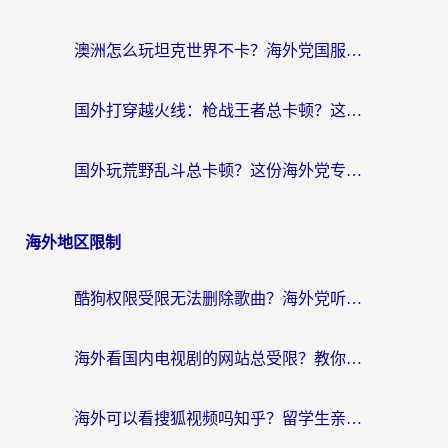
澳洲怎么玩坦克世界不卡？海外党国服游戏加速终极指南（附逆战奇妙碰碰车解决方案）
国外打穿越火线：枪战王者总卡顿？这篇加速器推荐下载指南帮你解决延迟难题
国外玩荒野乱斗总卡顿？这份海外党专属的国服游戏加速攻略请收好
海外地区限制
酷狗权限受限无法删除歌曲？海外党听国内音乐的终极解决方案来了
海外看国内电视剧的网站总受限？教你选对回国加速器，轻松追热剧
海外可以看搜狐视频吗知乎？留学生亲测有效的回国加速器选择指南