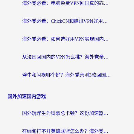
海外党必看：电脑免费VPN回国真的靠谱吗？附实测对比与最优方案指南
海外党必看：ChickCN和腾讯VPN好用吗？3招选对回国加速器，告别地区限制
海外党必看：如何选好用VPN实现国内资源无缝访问？从越南到全球都适用
从法国回国内的VPN怎么挑？海外党亲测：稳定、多端、安全才是关键
斧牛和闪疾哪个好？海外党亲测3款回国加速器，教你选到不踩坑的那一款
国外加速国内游戏
国外玩浮生为卿歌总卡顿？这份加速器选择指南帮你找回丝滑体验
在缅甸打不开英雄联盟怎么办？海外党亲测有效的国服游戏加速指南