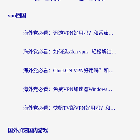
vpn回国
海外党必看：迅游VPN好用吗？和番茄加速器VPN对比哪个回国效果更好？
海外党必看：如何选对cn vpn，轻松解锁国内影音游戏？
海外党必看：ChickCN VPN好用吗？和星河VPN对比哪个回国效果更好？附真实体验+避坑指南
海外党必看：免费VPN加速器Windows版怎么选？附真实测评与无缝访问国内资源指南
海外党必看：快帆TV版VPN好用吗？和hi龟龟VPN对比哪个回国效果更好？附免费加速器选择指南
国外加速国内游戏