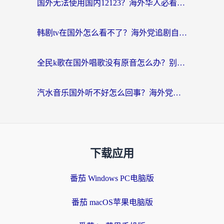
国外无法使用国内12123？海外华人必看：选对回国加速器，解决迪拜语音+12123访问难题
韩剧tv在国外怎么看不了？海外党追剧自由的终极解决方案来了
全民k歌在国外唱歌没有原音怎么办？别让地域限制毁了你的麦霸时刻
汽水音乐国外听不好怎么回事？海外党亲测有效的回国加速方案来了
下载应用
番茄 Windows PC电脑版
番茄 macOS苹果电脑版