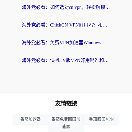
海外党必看：如何选对cn vpn，轻松解锁国内影音游戏？
海外党必看：ChickCN VPN好用吗？和星河VPN对比哪个回国效果更好？附真实体验+避坑指南
海外党必看：免费VPN加速器Windows版怎么选？附真实测评与无缝访问国内资源指南
海外党必看：快帆TV版VPN好用吗？和hi龟龟VPN对比哪个回国效果更好？附免费加速器选择指南
友情链接
番茄加速器
番茄免费回国加
番茄回国VPN
速器