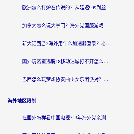
欧洲怎么打炉石传说的？从延迟999到丝滑上分，我找到了靠谱加速器
加拿大怎么玩大掌门？海外党国服游戏加速避坑指南（附实用工具推荐）
新大话西游2海外用什么加速器登录？老玩家亲测有效的国服游戏加速指南
国外玩密室逃脱18移动迷城打不开怎么办？海外玩家亲测有效的解决指南
巴西怎么玩梦想协奏曲少女乐团派对？海外党必看的国服游戏加速全攻略（附波兰天涯明月刀实用技巧）
海外地区限制
在国外怎样看中国电视？3年海外党亲测有效的追剧加速器指南