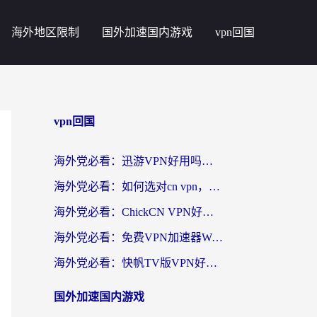
海外地区限制
国外加速国内游戏
vpn回国
vpn回国
海外党必看：迅游VPN好用吗？和番茄加速器VPN对比哪个回国效果更好？
海外党必看：如何选对cn vpn，轻松解锁国内影音游戏？
海外党必看：ChickCN VPN好用吗？和星河VPN对比哪个回国效果更好？附真实体验+避坑指南
海外党必看：免费VPN加速器Windows版怎么选？附真实测评与无缝访问国内资源指南
海外党必看：快帆TV版VPN好用吗？和hi龟龟VPN对比哪个回国效果更好？附免费加速器选择指南
国外加速国内游戏