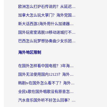
欧洲怎么打炉石传说的？从延迟999到丝滑上分，我找到了靠谱加速器
加拿大怎么玩大掌门？海外党国服游戏加速避坑指南（附实用工具推荐）
新大话西游2海外用什么加速器登录？老玩家亲测有效的国服游戏加速指南
国外玩密室逃脱18移动迷城打不开怎么办？海外玩家亲测有效的解决指南
巴西怎么玩梦想协奏曲少女乐团派对？海外党必看的国服游戏加速全攻略（附波兰天涯明月刀实用技巧）
海外地区限制
在国外怎样看中国电视？3年海外党亲测有效的追剧加速器指南
国外无法使用国内12123？海外华人必看：选对回国加速器，解决迪拜语音+12123访问难题
韩剧tv在国外怎么看不了？海外党追剧自由的终极解决方案来了
全民k歌在国外唱歌没有原音怎么办？别让地域限制毁了你的麦霸时刻
汽水音乐国外听不好怎么回事？海外党亲测有效的回国加速方案来了