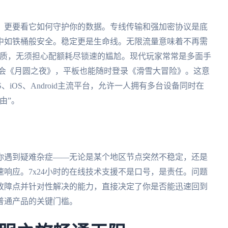
，更要看它如何守护你的数据。专线传输和强加密协议是底
中如铁桶般安全。稳定更是生命线。无限流量意味着不再需
画质，无须担心配额耗尽锁速的尴尬。现代玩家常常是多面手
玩一会《月圆之夜》，平板也能随时登录《滑雪大冒险》。这意
S、iOS、Android主流平台，允许一人拥有多台设备同时在
由”。
你遇到疑难杂症——无论是某个地区节点突然不稳定，还是
响应。7x24小时的在线技术支援不是口号，是责任。问题
故障点并针对性解决的能力，直接决定了你是否能迅速回到
普通产品的关键门槛。