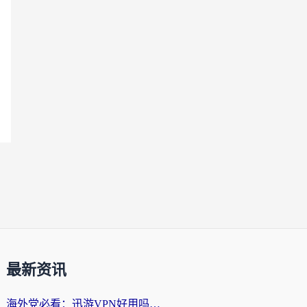
最新资讯
海外党必看：迅游VPN好用吗？和番茄加速器VPN对比哪个回国效果更好？