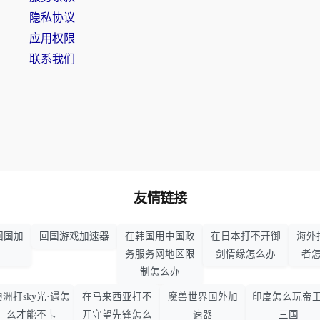
隐私协议
应用权限
联系我们
友情链接
回国加
回国游戏加速器
在韩国用中国政
在日本打不开御
海外
务服务网地区限
剑情缘怎么办
者
制怎么办
澳洲打sky光·遇怎
在马来西亚打不
魔兽世界国外加
印度怎么玩帝王
么才能不卡
开守望先锋怎么
速器
三国