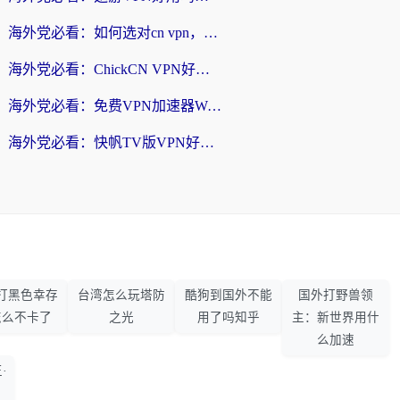
海外党必看：如何选对cn vpn，轻松解锁国内影音游戏？
海外党必看：ChickCN VPN好用吗？和星河VPN对比哪个回国效果更好？附真实体验+避坑指南
海外党必看：免费VPN加速器Windows版怎么选？附真实测评与无缝访问国内资源指南
海外党必看：快帆TV版VPN好用吗？和hi龟龟VPN对比哪个回国效果更好？附免费加速器选择指南
打黑色幸存
台湾怎么玩塔防
酷狗到国外不能
国外打野兽领
怎么不卡了
之光
用了吗知乎
主：新世界用什
么加速
·