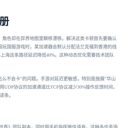
册
，角色却在异界地图里瞬移漂移。解决这类卡顿首先要确认
国玩国服游戏时，某加速器会默认分配法兰克福到香港的线
-上海这条路径延迟降低40%。这种动态优化需要技术团队
怎么不会卡"的问题。手游对延迟更敏感，特别是施展"华山
UDP协议的加速通道比TCP协议减少30%操作反馈时间，
S读条。
兽世界》团队副本，同时用手机指挥微信语音。这种多任务场