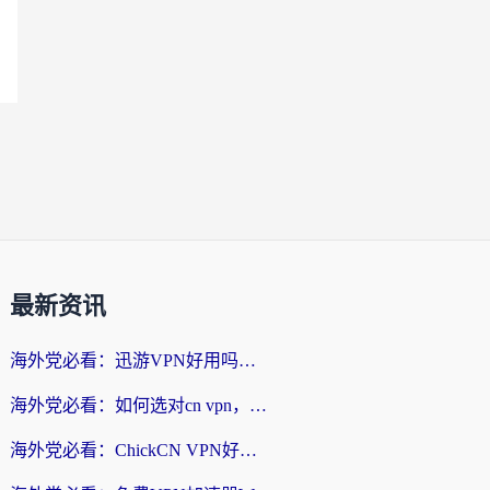
最新资讯
海外党必看：迅游VPN好用吗？和番茄加速器VPN对比哪个回国效果更好？
海外党必看：如何选对cn vpn，轻松解锁国内影音游戏？
海外党必看：ChickCN VPN好用吗？和星河VPN对比哪个回国效果更好？附真实体验+避坑指南