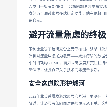
沙发用平板看剧情CG。合格的加速方案需实
身经历：通过账号多端绑定功能，他在伦敦用iP
备仓库。
避开流量焦虑的终极
限制流量等于给玩家套上无形枷锁。试想《永劫
外党对流量焦虑尤为敏感——跨洋传输的数据
小时消耗约800MB，而周末高强度开荒往往
量保障，让胜负只关乎技术而非流量余额。
安全这道隐形护城河
2022年北美曾爆发游戏账号盗号潮，根源在于
隧道，让盗号者如同面对保险库无从下手。这