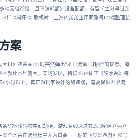
现多端无缝衔接，且不消耗额外设备配额。有留学生分享过亲
ad打《崩坏3》联机时，上海的弟弟正用同账号PC端整理装
方案
无日》决赛圈1v1时突然弹出"本日流量已耗尽"的提示。海
包本就比本地庞大。实测发现，持续4K画质下《逆水寒》每
持续6小时以上。真正为玩家设计的加速器，需要提供无限流
普通VPN传输被中间劫持。游戏专线通过TLS加密建立独立
种安全冗余在跨境场景尤为重要——你的《梦幻西游》账号