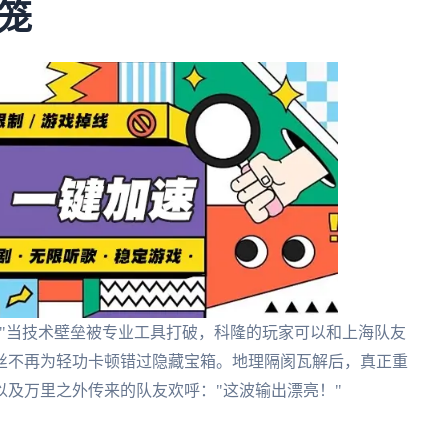
笼
"当技术壁垒被专业工具打破，科隆的玩家可以和上海队友
丝不再为轻功卡顿错过隐藏宝箱。地理隔阂瓦解后，真正重
及万里之外传来的队友欢呼："这波输出漂亮！"