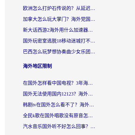
欧洲怎么打炉石传说的？从延迟999到丝滑上分，我找到了靠谱加速器
加拿大怎么玩大掌门？海外党国服游戏加速避坑指南（附实用工具推荐）
新大话西游2海外用什么加速器登录？老玩家亲测有效的国服游戏加速指南
国外玩密室逃脱18移动迷城打不开怎么办？海外玩家亲测有效的解决指南
巴西怎么玩梦想协奏曲少女乐团派对？海外党必看的国服游戏加速全攻略（附波兰天涯明月刀实用技巧）
海外地区限制
在国外怎样看中国电视？3年海外党亲测有效的追剧加速器指南
国外无法使用国内12123？海外华人必看：选对回国加速器，解决迪拜语音+12123访问难题
韩剧tv在国外怎么看不了？海外党追剧自由的终极解决方案来了
全民k歌在国外唱歌没有原音怎么办？别让地域限制毁了你的麦霸时刻
汽水音乐国外听不好怎么回事？海外党亲测有效的回国加速方案来了