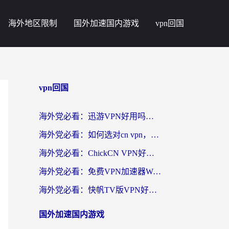
海外地区限制
国外加速国内游戏
vpn回国
vpn回国
海外党必看：迅游VPN好用吗？和番茄加速器VPN对比哪个回国效果更好？
海外党必看：如何选对cn vpn，轻松解锁国内影音游戏？
海外党必看：ChickCN VPN好用吗？和星河VPN对比哪个回国效果更好？附真实体验+避坑指南
海外党必看：免费VPN加速器Windows版怎么选？附真实测评与无缝访问国内资源指南
海外党必看：快帆TV版VPN好用吗？和hi龟龟VPN对比哪个回国效果更好？附免费加速器选择指南
国外加速国内游戏