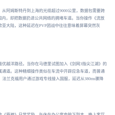
从阿姆斯特丹到上海的光缆超过9000公里，数据包需要跨
"国内，却把数据扔进公共网络的拥堵车道。当你操作《流放
亚大陆，这种延迟在PVP团战中往往意味着屏幕突然灰
最优越洋路径。当你在马德里试图加入《剑网3指尖江湖》的
属通道。这种精细操作类似在车流中开辟应急车道，而普通
，法兰克福用户通过游戏专线接入国服，延迟从380ms骤降
。
收《原神》日常奖励，午休在办公室电脑下副本，晚上客厅