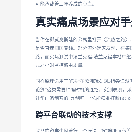
可能承载着三年养成的心血。
真实痛点场景应对手
当你在挪威奥斯陆的公寓里打开《流放之路》
是否直连回国专线。部分海外玩家发现：在德
路，而实际测试中法兰克福-法兰克福本地中继
7x24小时监控路由质量。
同样原理适用于解决"在欧洲玩剑网3指尖江湖
论剑"这类需要精确时机的连招。实测表明，采用
让华山派剑客的"九剑归一"总能精准打断BOS
跨平台联动的技术支撑
罗马的留学生圈流行一个玩法：PC端挂《魔