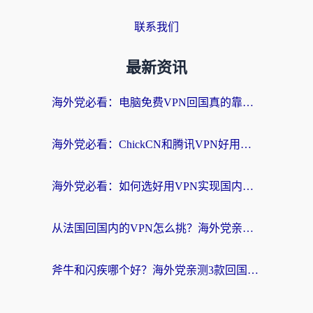
联系我们
最新资讯
海外党必看：电脑免费VPN回国真的靠谱吗？附实测对比与最优方案指南
海外党必看：ChickCN和腾讯VPN好用吗？3招选对回国加速器，告别地区限制
海外党必看：如何选好用VPN实现国内资源无缝访问？从越南到全球都适用
从法国回国内的VPN怎么挑？海外党亲测：稳定、多端、安全才是关键
斧牛和闪疾哪个好？海外党亲测3款回国加速器，教你选到不踩坑的那一款