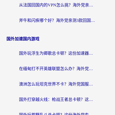
从法国回国内的VPN怎么挑？海外党亲测：稳定、多端、安全才是关键
斧牛和闪疾哪个好？海外党亲测3款回国加速器，教你选到不踩坑的那一款
国外加速国内游戏
国外玩浮生为卿歌总卡顿？这份加速器选择指南帮你找回丝滑体验
在缅甸打不开英雄联盟怎么办？海外党亲测有效的国服游戏加速指南
澳洲怎么玩坦克世界不卡？海外党国服游戏加速终极指南（附逆战奇妙碰碰车解决方案）
国外打穿越火线：枪战王者总卡顿？这篇加速器推荐下载指南帮你解决延迟难题
国外玩荒野乱斗总卡顿？这份海外党专属的国服游戏加速攻略请收好