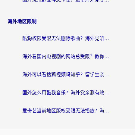
海外地区限制
酷狗权限受限无法删除歌曲？海外党听国内音乐的终极解决方案来了
海外看国内电视剧的网站总受限？教你选对回国加速器，轻松追热剧
海外可以看搜狐视频吗知乎？留学生亲测有效的回国加速器选择指南
国外怎么用酷我音乐？海外党亲测有效的回国加速方案，附千千音乐中文歌收听指南
爱奇艺当前地区版权受限无法播放？海外党追剧看电影的终极解决方案来了