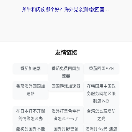
斧牛和闪疾哪个好？海外党亲测3款回国加速器，教你选到不踩坑的那一款
友情链接
番茄加速器
番茄免费回国加
番茄回国VPN
速器
番茄海外回国加
回国游戏加速器
在韩国用中国政
速器
务服务网地区限
制怎么办
在日本打不开御
海外打黑色幸存
台湾怎么玩塔防
剑情缘怎么办
者怎么不卡了
之光
酷狗到国外不能
国外打野兽领
澳洲打sky光·遇怎