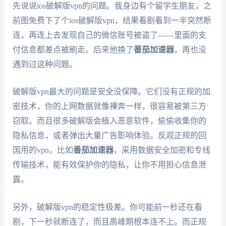
先说说ios破解版vpn的问题。我身边有个留学生朋友，之
前图免费下了个ios破解版vpn，结果看剧看到一半突然断
连，再连上去发现自己的微信账号被盗了——里面的支
付信息都差点被刷走。后来他换了
番茄加速器
，再也没
遇到过这种问题。
破解版vpn最大的问题是安全没保障。它们没有正规的加
密技术，你的上网数据就像裸奔一样，很容易被第三方
窃取。而且很多破解版会植入恶意软件，偷偷收集你的
隐私信息，或者弹出大量广告影响体验。反观正规的回
国用的vpn，比如
番茄加速器
，采用数据安全加密和专线
传输技术，能有效保护你的隐私，让你不用担心信息泄
露。
另外，破解版vpn的稳定性极差。你可能前一秒还在看
剧，下一秒就断连了，而且高峰期根本连不上。而正规