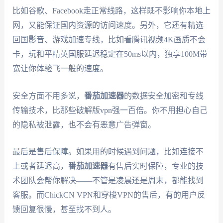
比如谷歌、Facebook走正常线路，这样既不影响你本地上
网，又能保证国内资源的访问速度。另外，它还有精选
回国影音、游戏加速专线，比如看腾讯视频4K画质不会
卡，玩和平精英国服延迟稳定在50ms以内，独享100M带
宽让你体验飞一般的速度。
安全方面不用多说，
番茄加速器
的数据安全加密和专线
传输技术，比那些破解版vpn强一百倍。你不用担心自己
的隐私被泄露，也不会有恶意广告弹窗。
最后是售后保障。如果用的时候遇到问题，比如连接不
上或者延迟高，
番茄加速器
有售后实时保障，专业的技
术团队会帮你解决——不管是凌晨还是周末，都能找到
客服。而ChickCN VPN和穿梭VPN的售后，有的用户反
馈回复很慢，甚至找不到人。