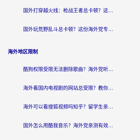
国外打穿越火线：枪战王者总卡顿？这篇加速器推荐下载指南帮你解决延迟难题
国外玩荒野乱斗总卡顿？这份海外党专属的国服游戏加速攻略请收好
海外地区限制
酷狗权限受限无法删除歌曲？海外党听国内音乐的终极解决方案来了
海外看国内电视剧的网站总受限？教你选对回国加速器，轻松追热剧
海外可以看搜狐视频吗知乎？留学生亲测有效的回国加速器选择指南
国外怎么用酷我音乐？海外党亲测有效的回国加速方案，附千千音乐中文歌收听指南