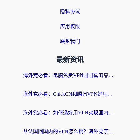
隐私协议
应用权限
联系我们
最新资讯
海外党必看：电脑免费VPN回国真的靠谱吗？附实测对比与最优方案指南
海外党必看：ChickCN和腾讯VPN好用吗？3招选对回国加速器，告别地区限制
海外党必看：如何选好用VPN实现国内资源无缝访问？从越南到全球都适用
从法国回国内的VPN怎么挑？海外党亲测：稳定、多端、安全才是关键