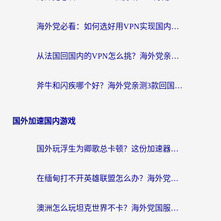
海外党必看：如何选好用VPN实现国内资源无缝访问？从越南到全球都适用
从法国回国内的VPN怎么挑？海外党亲测：稳定、多端、安全才是关键
斧牛和闪疾哪个好？海外党亲测3款回国加速器，教你选到不踩坑的那一款
国外加速国内游戏
国外玩浮生为卿歌总卡顿？这份加速器选择指南帮你找回丝滑体验
在缅甸打不开英雄联盟怎么办？海外党亲测有效的国服游戏加速指南
澳洲怎么玩坦克世界不卡？海外党国服游戏加速终极指南（附逆战奇妙碰碰车解决方案）