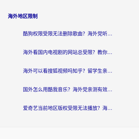
海外地区限制
酷狗权限受限无法删除歌曲？海外党听国内音乐的终极解决方案来了
海外看国内电视剧的网站总受限？教你选对回国加速器，轻松追热剧
海外可以看搜狐视频吗知乎？留学生亲测有效的回国加速器选择指南
国外怎么用酷我音乐？海外党亲测有效的回国加速方案，附千千音乐中文歌收听指南
爱奇艺当前地区版权受限无法播放？海外党追剧看电影的终极解决方案来了