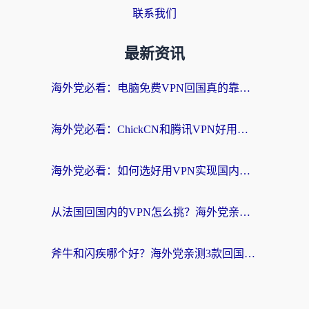
联系我们
最新资讯
海外党必看：电脑免费VPN回国真的靠谱吗？附实测对比与最优方案指南
海外党必看：ChickCN和腾讯VPN好用吗？3招选对回国加速器，告别地区限制
海外党必看：如何选好用VPN实现国内资源无缝访问？从越南到全球都适用
从法国回国内的VPN怎么挑？海外党亲测：稳定、多端、安全才是关键
斧牛和闪疾哪个好？海外党亲测3款回国加速器，教你选到不踩坑的那一款