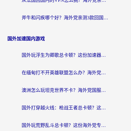
从法国回国内的VPN怎么挑？海外党亲测：稳定、多端、安全才是关键
斧牛和闪疾哪个好？海外党亲测3款回国加速器，教你选到不踩坑的那一款
国外加速国内游戏
国外玩浮生为卿歌总卡顿？这份加速器选择指南帮你找回丝滑体验
在缅甸打不开英雄联盟怎么办？海外党亲测有效的国服游戏加速指南
澳洲怎么玩坦克世界不卡？海外党国服游戏加速终极指南（附逆战奇妙碰碰车解决方案）
国外打穿越火线：枪战王者总卡顿？这篇加速器推荐下载指南帮你解决延迟难题
国外玩荒野乱斗总卡顿？这份海外党专属的国服游戏加速攻略请收好