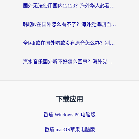
国外无法使用国内12123？海外华人必看：选对回国加速器，解决迪拜语音+12123访问难题
韩剧tv在国外怎么看不了？海外党追剧自由的终极解决方案来了
全民k歌在国外唱歌没有原音怎么办？别让地域限制毁了你的麦霸时刻
汽水音乐国外听不好怎么回事？海外党亲测有效的回国加速方案来了
下载应用
番茄 Windows PC电脑版
番茄 macOS苹果电脑版