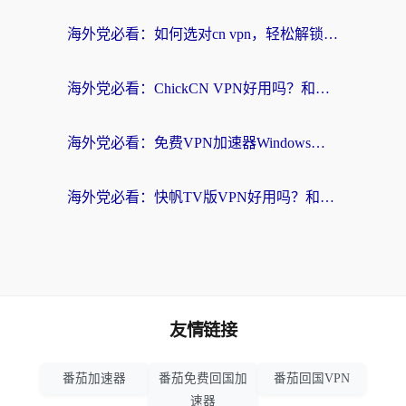
海外党必看：如何选对cn vpn，轻松解锁国内影音游戏？
海外党必看：ChickCN VPN好用吗？和星河VPN对比哪个回国效果更好？附真实体验+避坑指南
海外党必看：免费VPN加速器Windows版怎么选？附真实测评与无缝访问国内资源指南
海外党必看：快帆TV版VPN好用吗？和hi龟龟VPN对比哪个回国效果更好？附免费加速器选择指南
友情链接
番茄加速器
番茄免费回国加
番茄回国VPN
速器