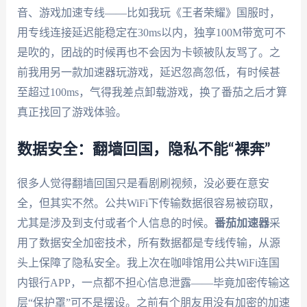
音、游戏加速专线——比如我玩《王者荣耀》国服时，
用专线连接延迟能稳定在30ms以内，独享100M带宽可不
是吹的，团战的时候再也不会因为卡顿被队友骂了。之
前我用另一款加速器玩游戏，延迟忽高忽低，有时候甚
至超过100ms，气得我差点卸载游戏，换了番茄之后才算
真正找回了游戏体验。
数据安全：翻墙回国，隐私不能“裸奔”
很多人觉得翻墙回国只是看剧刷视频，没必要在意安
全，但其实不然。公共WiFi下传输数据很容易被窃取，
尤其是涉及到支付或者个人信息的时候。
番茄加速器
采
用了数据安全加密技术，所有数据都是专线传输，从源
头上保障了隐私安全。我上次在咖啡馆用公共WiFi连国
内银行APP，一点都不担心信息泄露——毕竟加密传输这
层“保护罩”可不是摆设。之前有个朋友用没有加密的加速