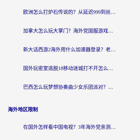
欧洲怎么打炉石传说的？从延迟999到丝滑上分，我找到了靠谱加速器
加拿大怎么玩大掌门？海外党国服游戏加速避坑指南（附实用工具推荐）
新大话西游2海外用什么加速器登录？老玩家亲测有效的国服游戏加速指南
国外玩密室逃脱18移动迷城打不开怎么办？海外玩家亲测有效的解决指南
巴西怎么玩梦想协奏曲少女乐团派对？海外党必看的国服游戏加速全攻略（附波兰天涯明月刀实用技巧）
海外地区限制
在国外怎样看中国电视？3年海外党亲测有效的追剧加速器指南