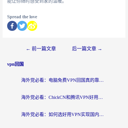
能让你随时感受到家的温暖。
Spread the love
←
前一篇文章
后一篇文章
→
vpn回国
海外党必看：电脑免费VPN回国真的靠谱吗？附实测对比与最优方案指南
海外党必看：ChickCN和腾讯VPN好用吗？3招选对回国加速器，告别地区限制
海外党必看：如何选好用VPN实现国内资源无缝访问？从越南到全球都适用