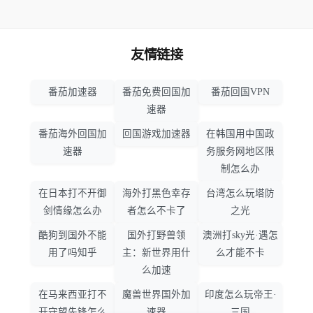
友情链接
番茄加速器
番茄免费回国加
番茄回国VPN
速器
番茄海外回国加
回国游戏加速器
在韩国用中国政
速器
务服务网地区限
制怎么办
在日本打不开御
海外打黑色幸存
台湾怎么玩塔防
剑情缘怎么办
者怎么不卡了
之光
酷狗到国外不能
国外打野兽领
澳洲打sky光·遇怎
用了吗知乎
主：新世界用什
么才能不卡
么加速
在马来西亚打不
魔兽世界国外加
印度怎么玩帝王·
开守望先锋怎么
速器
三国