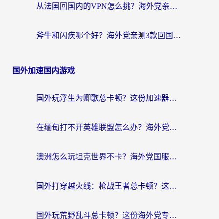
从法国回国内的VPN怎么挑？海外党亲测：稳定、多端、安全才是关键
斧牛和闪疾哪个好？海外党亲测3款回国加速器，教你选到不踩坑的那一款
国外加速国内游戏
国外玩浮生为卿歌总卡顿？这份加速器选择指南帮你找回丝滑体验
在缅甸打不开英雄联盟怎么办？海外党亲测有效的国服游戏加速指南
澳洲怎么玩坦克世界不卡？海外党国服游戏加速终极指南（附逆战奇妙碰碰车解决方案）
国外打穿越火线：枪战王者总卡顿？这篇加速器推荐下载指南帮你解决延迟难题
国外玩荒野乱斗总卡顿？这份海外党专属的国服游戏加速攻略请收好