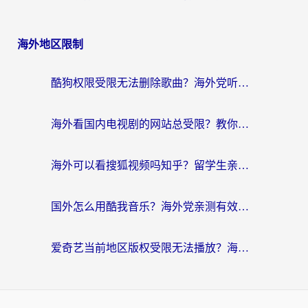
海外地区限制
酷狗权限受限无法删除歌曲？海外党听国内音乐的终极解决方案来了
海外看国内电视剧的网站总受限？教你选对回国加速器，轻松追热剧
海外可以看搜狐视频吗知乎？留学生亲测有效的回国加速器选择指南
国外怎么用酷我音乐？海外党亲测有效的回国加速方案，附千千音乐中文歌收听指南
爱奇艺当前地区版权受限无法播放？海外党追剧看电影的终极解决方案来了