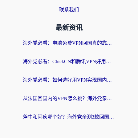
联系我们
最新资讯
海外党必看：电脑免费VPN回国真的靠谱吗？附实测对比与最优方案指南
海外党必看：ChickCN和腾讯VPN好用吗？3招选对回国加速器，告别地区限制
海外党必看：如何选好用VPN实现国内资源无缝访问？从越南到全球都适用
从法国回国内的VPN怎么挑？海外党亲测：稳定、多端、安全才是关键
斧牛和闪疾哪个好？海外党亲测3款回国加速器，教你选到不踩坑的那一款