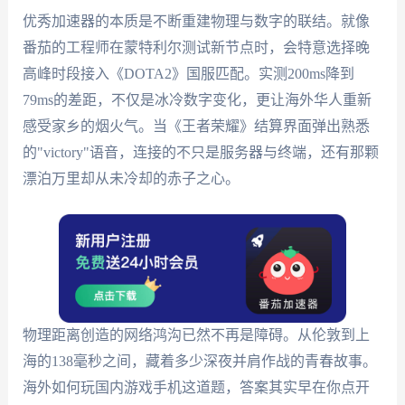
优秀加速器的本质是不断重建物理与数字的联结。就像
番茄的工程师在蒙特利尔测试新节点时，会特意选择晚
高峰时段接入《DOTA2》国服匹配。实测200ms降到
79ms的差距，不仅是冰冷数字变化，更让海外华人重新
感受家乡的烟火气。当《王者荣耀》结算界面弹出熟悉
的"victory"语音，连接的不只是服务器与终端，还有那颗
漂泊万里却从未冷却的赤子之心。
物理距离创造的网络鸿沟已然不再是障碍。从伦敦到上
海的138毫秒之间，藏着多少深夜并肩作战的青春故事。
海外如何玩国内游戏手机这道题，答案其实早在你点开