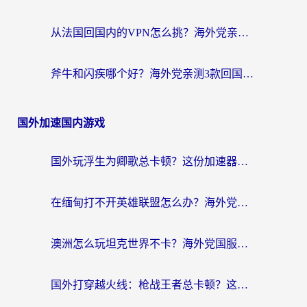
从法国回国内的VPN怎么挑？海外党亲测：稳定、多端、安全才是关键
斧牛和闪疾哪个好？海外党亲测3款回国加速器，教你选到不踩坑的那一款
国外加速国内游戏
国外玩浮生为卿歌总卡顿？这份加速器选择指南帮你找回丝滑体验
在缅甸打不开英雄联盟怎么办？海外党亲测有效的国服游戏加速指南
澳洲怎么玩坦克世界不卡？海外党国服游戏加速终极指南（附逆战奇妙碰碰车解决方案）
国外打穿越火线：枪战王者总卡顿？这篇加速器推荐下载指南帮你解决延迟难题