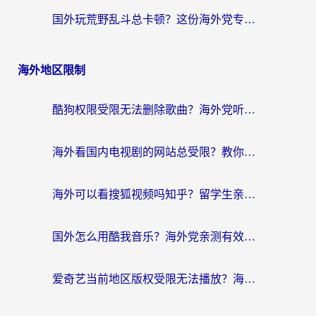
国外玩荒野乱斗总卡顿？这份海外党专属的国服游戏加速攻略请收好
海外地区限制
酷狗权限受限无法删除歌曲？海外党听国内音乐的终极解决方案来了
海外看国内电视剧的网站总受限？教你选对回国加速器，轻松追热剧
海外可以看搜狐视频吗知乎？留学生亲测有效的回国加速器选择指南
国外怎么用酷我音乐？海外党亲测有效的回国加速方案，附千千音乐中文歌收听指南
爱奇艺当前地区版权受限无法播放？海外党追剧看电影的终极解决方案来了