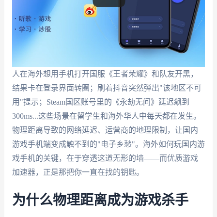
人在海外想用手机打开国服《王者荣耀》和队友开黑，
结果卡在登录界面转圈；刷着抖音突然弹出"该地区不可
用"提示；Steam国区账号里的《永劫无间》延迟飙到
300ms...这些场景在留学生和海外华人中每天都在发生。
物理距离导致的网络延迟、运营商的地理限制，让国内
游戏手机端变成触不到的"电子乡愁"。海外如何玩国内游
戏手机的关键，在于穿透这道无形的墙——而优质游戏
加速器，正是那把你一直在找的钥匙。
为什么物理距离成为游戏杀手