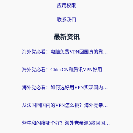
应用权限
联系我们
最新资讯
海外党必看：电脑免费VPN回国真的靠谱吗？附实测对比与最优方案指南
海外党必看：ChickCN和腾讯VPN好用吗？3招选对回国加速器，告别地区限制
海外党必看：如何选好用VPN实现国内资源无缝访问？从越南到全球都适用
从法国回国内的VPN怎么挑？海外党亲测：稳定、多端、安全才是关键
斧牛和闪疾哪个好？海外党亲测3款回国加速器，教你选到不踩坑的那一款