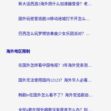
新大话西游2海外用什么加速器登录？老玩家亲测有效的国服游戏加速指南
国外玩密室逃脱18移动迷城打不开怎么办？海外玩家亲测有效的解决指南
巴西怎么玩梦想协奏曲少女乐团派对？海外党必看的国服游戏加速全攻略（附波兰天涯明月刀实用技巧）
海外地区限制
在国外怎样看中国电视？3年海外党亲测有效的追剧加速器指南
国外无法使用国内12123？海外华人必看：选对回国加速器，解决迪拜语音+12123访问难题
韩剧tv在国外怎么看不了？海外党追剧自由的终极解决方案来了
全民k歌在国外唱歌没有原音怎么办？别让地域限制毁了你的麦霸时刻