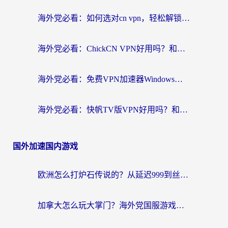
海外党必看：如何选对cn vpn，轻松解锁国内影音游戏？
海外党必看：ChickCN VPN好用吗？和星河VPN对比哪个回国效果更好？附真实体验+避坑指南
海外党必看：免费VPN加速器Windows版怎么选？附真实测评与无缝访问国内资源指南
海外党必看：快帆TV版VPN好用吗？和hi龟龟VPN对比哪个回国效果更好？附免费加速器选择指南
国外加速国内游戏
欧洲怎么打炉石传说的？从延迟999到丝滑上分，我找到了靠谱加速器
加拿大怎么玩大掌门？海外党国服游戏加速避坑指南（附实用工具推荐）