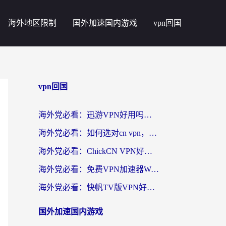
海外地区限制
国外加速国内游戏
vpn回国
vpn回国
海外党必看：迅游VPN好用吗？和番茄加速器VPN对比哪个回国效果更好？
海外党必看：如何选对cn vpn，轻松解锁国内影音游戏？
海外党必看：ChickCN VPN好用吗？和星河VPN对比哪个回国效果更好？附真实体验+避坑指南
海外党必看：免费VPN加速器Windows版怎么选？附真实测评与无缝访问国内资源指南
海外党必看：快帆TV版VPN好用吗？和hi龟龟VPN对比哪个回国效果更好？附免费加速器选择指南
国外加速国内游戏