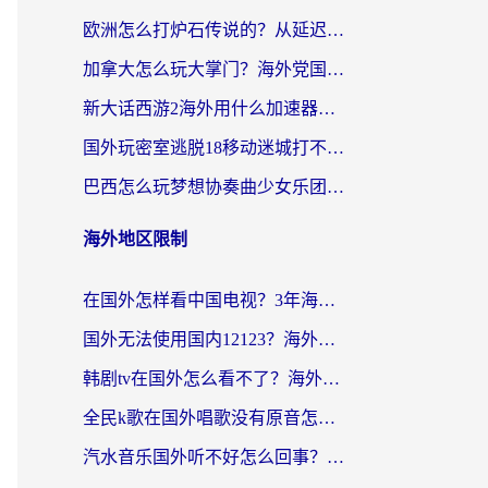
欧洲怎么打炉石传说的？从延迟999到丝滑上分，我找到了靠谱加速器
加拿大怎么玩大掌门？海外党国服游戏加速避坑指南（附实用工具推荐）
新大话西游2海外用什么加速器登录？老玩家亲测有效的国服游戏加速指南
国外玩密室逃脱18移动迷城打不开怎么办？海外玩家亲测有效的解决指南
巴西怎么玩梦想协奏曲少女乐团派对？海外党必看的国服游戏加速全攻略（附波兰天涯明月刀实用技巧）
海外地区限制
在国外怎样看中国电视？3年海外党亲测有效的追剧加速器指南
国外无法使用国内12123？海外华人必看：选对回国加速器，解决迪拜语音+12123访问难题
韩剧tv在国外怎么看不了？海外党追剧自由的终极解决方案来了
全民k歌在国外唱歌没有原音怎么办？别让地域限制毁了你的麦霸时刻
汽水音乐国外听不好怎么回事？海外党亲测有效的回国加速方案来了