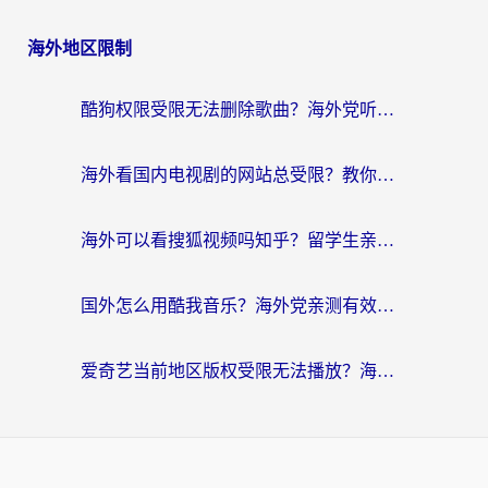
海外地区限制
酷狗权限受限无法删除歌曲？海外党听国内音乐的终极解决方案来了
海外看国内电视剧的网站总受限？教你选对回国加速器，轻松追热剧
海外可以看搜狐视频吗知乎？留学生亲测有效的回国加速器选择指南
国外怎么用酷我音乐？海外党亲测有效的回国加速方案，附千千音乐中文歌收听指南
爱奇艺当前地区版权受限无法播放？海外党追剧看电影的终极解决方案来了