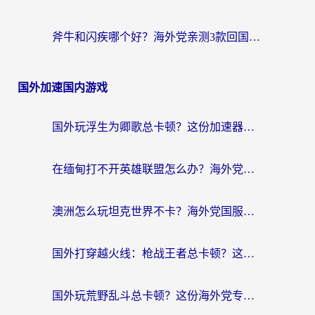
斧牛和闪疾哪个好？海外党亲测3款回国加速器，教你选到不踩坑的那一款
国外加速国内游戏
国外玩浮生为卿歌总卡顿？这份加速器选择指南帮你找回丝滑体验
在缅甸打不开英雄联盟怎么办？海外党亲测有效的国服游戏加速指南
澳洲怎么玩坦克世界不卡？海外党国服游戏加速终极指南（附逆战奇妙碰碰车解决方案）
国外打穿越火线：枪战王者总卡顿？这篇加速器推荐下载指南帮你解决延迟难题
国外玩荒野乱斗总卡顿？这份海外党专属的国服游戏加速攻略请收好