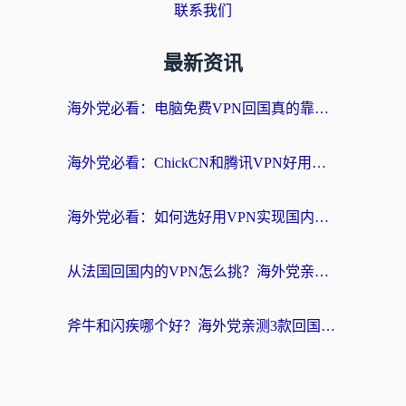
联系我们
最新资讯
海外党必看：电脑免费VPN回国真的靠谱吗？附实测对比与最优方案指南
海外党必看：ChickCN和腾讯VPN好用吗？3招选对回国加速器，告别地区限制
海外党必看：如何选好用VPN实现国内资源无缝访问？从越南到全球都适用
从法国回国内的VPN怎么挑？海外党亲测：稳定、多端、安全才是关键
斧牛和闪疾哪个好？海外党亲测3款回国加速器，教你选到不踩坑的那一款