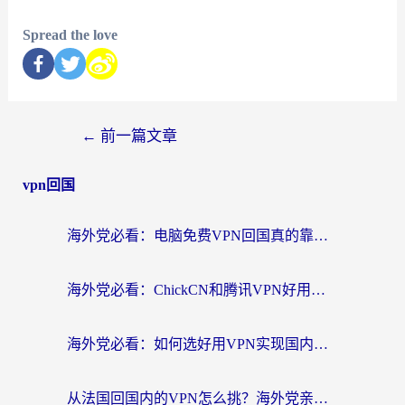
Spread the love
←
前一篇文章
vpn回国
海外党必看：电脑免费VPN回国真的靠谱吗？附实测对比与最优方案指南
海外党必看：ChickCN和腾讯VPN好用吗？3招选对回国加速器，告别地区限制
海外党必看：如何选好用VPN实现国内资源无缝访问？从越南到全球都适用
从法国回国内的VPN怎么挑？海外党亲测：稳定、多端、安全才是关键