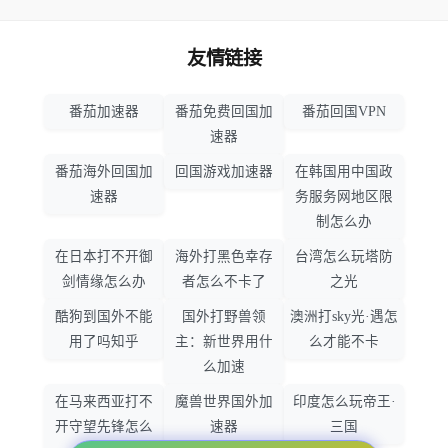
友情链接
番茄加速器
番茄免费回国加
番茄回国VPN
速器
番茄海外回国加
回国游戏加速器
在韩国用中国政
速器
务服务网地区限
制怎么办
在日本打不开御
海外打黑色幸存
台湾怎么玩塔防
剑情缘怎么办
者怎么不卡了
之光
酷狗到国外不能
国外打野兽领
澳洲打sky光·遇怎
用了吗知乎
主：新世界用什
么才能不卡
么加速
在马来西亚打不
魔兽世界国外加
印度怎么玩帝王·
开守望先锋怎么
速器
三国