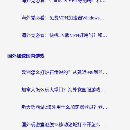
海外党必看：ChickCN VPN好用吗？和星河VPN对比哪个回国效果更好？附真实体验+避坑指南
海外党必看：免费VPN加速器Windows版怎么选？附真实测评与无缝访问国内资源指南
海外党必看：快帆TV版VPN好用吗？和hi龟龟VPN对比哪个回国效果更好？附免费加速器选择指南
国外加速国内游戏
欧洲怎么打炉石传说的？从延迟999到丝滑上分，我找到了靠谱加速器
加拿大怎么玩大掌门？海外党国服游戏加速避坑指南（附实用工具推荐）
新大话西游2海外用什么加速器登录？老玩家亲测有效的国服游戏加速指南
国外玩密室逃脱18移动迷城打不开怎么办？海外玩家亲测有效的解决指南