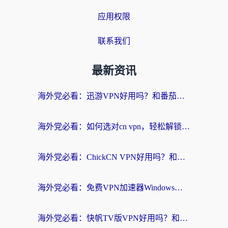
应用权限
联系我们
最新资讯
海外党必看：迅游VPN好用吗？和番茄加速器VPN对比哪个回国效果更好？
海外党必看：如何选对cn vpn，轻松解锁国内影音游戏？
海外党必看：ChickCN VPN好用吗？和星河VPN对比哪个回国效果更好？附真实体验+避坑指南
海外党必看：免费VPN加速器Windows版怎么选？附真实测评与无缝访问国内资源指南
海外党必看：快帆TV版VPN好用吗？和hi龟龟VPN对比哪个回国效果更好？附免费加速器选择指南