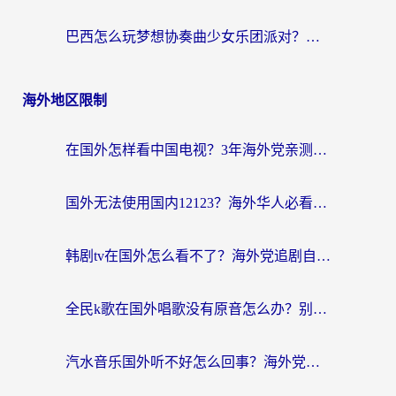
巴西怎么玩梦想协奏曲少女乐团派对？海外党必看的国服游戏加速全攻略（附波兰天涯明月刀实用技巧）
海外地区限制
在国外怎样看中国电视？3年海外党亲测有效的追剧加速器指南
国外无法使用国内12123？海外华人必看：选对回国加速器，解决迪拜语音+12123访问难题
韩剧tv在国外怎么看不了？海外党追剧自由的终极解决方案来了
全民k歌在国外唱歌没有原音怎么办？别让地域限制毁了你的麦霸时刻
汽水音乐国外听不好怎么回事？海外党亲测有效的回国加速方案来了