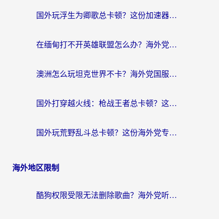
国外玩浮生为卿歌总卡顿？这份加速器选择指南帮你找回丝滑体验
在缅甸打不开英雄联盟怎么办？海外党亲测有效的国服游戏加速指南
澳洲怎么玩坦克世界不卡？海外党国服游戏加速终极指南（附逆战奇妙碰碰车解决方案）
国外打穿越火线：枪战王者总卡顿？这篇加速器推荐下载指南帮你解决延迟难题
国外玩荒野乱斗总卡顿？这份海外党专属的国服游戏加速攻略请收好
海外地区限制
酷狗权限受限无法删除歌曲？海外党听国内音乐的终极解决方案来了