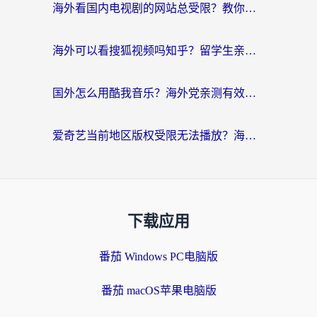
海外看国内电视剧的网站总受限？教你选对回国加速器，轻松追热剧
海外可以看搜狐视频吗知乎？留学生亲测有效的回国加速器选择指南
国外怎么用酷我音乐？海外党亲测有效的回国加速方案，附千千音乐中文歌收听指南
爱奇艺当前地区版权受限无法播放？海外党追剧看电影的终极解决方案来了
下载应用
番茄 Windows PC电脑版
番茄 macOS苹果电脑版