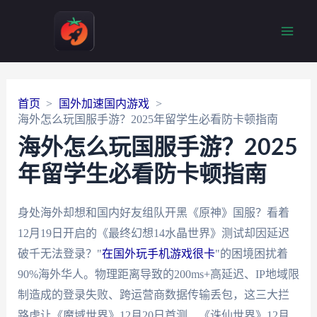
Main
Men
首页
国外加速国内游戏
海外怎么玩国服手游？2025年留学生必看防卡顿指南
海外怎么玩国服手游？2025
年留学生必看防卡顿指南
身处海外却想和国内好友组队开黑《原神》国服？看着
12月19日开启的《最终幻想14水晶世界》测试却因延迟
破千无法登录？"
在国外玩手机游戏很卡
"的困境困扰着
90%海外华人。物理距离导致的200ms+高延迟、IP地域限
制造成的登录失败、跨运营商数据传输丢包，这三大拦
路虎让《魔域世界》12月20日首测、《诛仙世界》12月