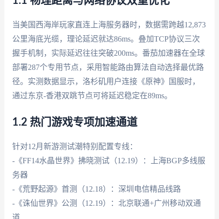
1.1 物理距离与网络协议双重优化
当美国西海岸玩家直连上海服务器时，数据需跨越12,873
公里海底光缆，理论延迟就达86ms。叠加TCP协议三次
握手机制，实际延迟往往突破200ms。番茄加速器在全球
部署287个专用节点，采用智能路由算法自动选择最优路
径。实测数据显示，洛杉矶用户连接《原神》国服时，
通过东京-香港双跳节点可将延迟稳定在89ms。
1.2 热门游戏专项加速通道
针对12月新游测试潮特别配置专线：
-《FF14水晶世界》拂晓测试（12.19）：上海BGP多线服
务器
-《荒野起源》首测（12.18）：深圳电信精品线路
-《诛仙世界》公测（12.19）：北京联通+广州移动双通
道