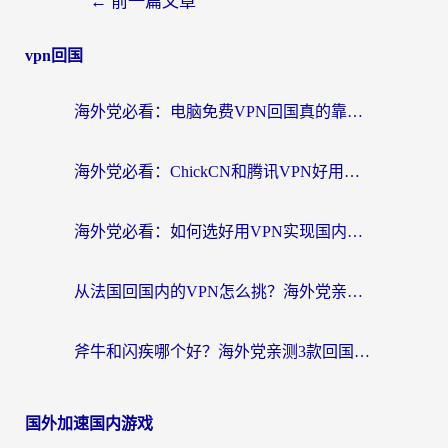
←
前一篇文章
vpn回国
海外党必看：电脑免费VPN回国真的靠谱吗？附实测对比与最优方案指南
海外党必看：ChickCN和腾讯VPN好用吗？3招选对回国加速器，告别地区限制
海外党必看：如何选好用VPN实现国内资源无缝访问？从越南到全球都适用
从法国回国内的VPN怎么挑？海外党亲测：稳定、多端、安全才是关键
斧牛和闪疾哪个好？海外党亲测3款回国加速器，教你选到不踩坑的那一款
国外加速国内游戏