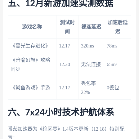
五、12月新游加速实测数据
测试时
加速后延
游戏名称
裸连延迟
间
迟
《黑光生存进化》
12.17
320ms
78ms
《暗喻幻想》攻略
12.20
无法连接
65ms
同步
丢包率
《鱿鱼游戏》手游
12.17
0丢包
22%
六、7x24小时技术护航体系
番茄加速器为《绝区零》1.4版本更新（12.18）特别配
置：