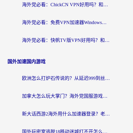
海外党必看：ChickCN VPN好用吗？和星河VPN对比哪个回国效果更好？附真实体验+避坑指南
海外党必看：免费VPN加速器Windows版怎么选？附真实测评与无缝访问国内资源指南
海外党必看：快帆TV版VPN好用吗？和hi龟龟VPN对比哪个回国效果更好？附免费加速器选择指南
国外加速国内游戏
欧洲怎么打炉石传说的？从延迟999到丝滑上分，我找到了靠谱加速器
加拿大怎么玩大掌门？海外党国服游戏加速避坑指南（附实用工具推荐）
新大话西游2海外用什么加速器登录？老玩家亲测有效的国服游戏加速指南
国外玩密室逃脱18移动迷城打不开怎么办？海外玩家亲测有效的解决指南