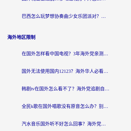
巴西怎么玩梦想协奏曲少女乐团派对？海外党必看的国服游戏加速全攻略（附波兰天涯明月刀实用技巧）
海外地区限制
在国外怎样看中国电视？3年海外党亲测有效的追剧加速器指南
国外无法使用国内12123？海外华人必看：选对回国加速器，解决迪拜语音+12123访问难题
韩剧tv在国外怎么看不了？海外党追剧自由的终极解决方案来了
全民k歌在国外唱歌没有原音怎么办？别让地域限制毁了你的麦霸时刻
汽水音乐国外听不好怎么回事？海外党亲测有效的回国加速方案来了