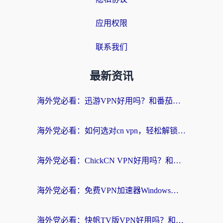
应用权限
联系我们
最新资讯
海外党必看：迅游VPN好用吗？和番茄加速器VPN对比哪个回国效果更好？
海外党必看：如何选对cn vpn，轻松解锁国内影音游戏？
海外党必看：ChickCN VPN好用吗？和星河VPN对比哪个回国效果更好？附真实体验+避坑指南
海外党必看：免费VPN加速器Windows版怎么选？附真实测评与无缝访问国内资源指南
海外党必看：快帆TV版VPN好用吗？和hi龟龟VPN对比哪个回国效果更好？附免费加速器选择指南