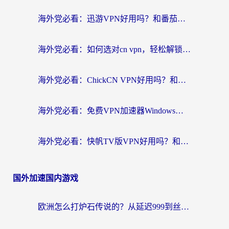
海外党必看：迅游VPN好用吗？和番茄加速器VPN对比哪个回国效果更好？
海外党必看：如何选对cn vpn，轻松解锁国内影音游戏？
海外党必看：ChickCN VPN好用吗？和星河VPN对比哪个回国效果更好？附真实体验+避坑指南
海外党必看：免费VPN加速器Windows版怎么选？附真实测评与无缝访问国内资源指南
海外党必看：快帆TV版VPN好用吗？和hi龟龟VPN对比哪个回国效果更好？附免费加速器选择指南
国外加速国内游戏
欧洲怎么打炉石传说的？从延迟999到丝滑上分，我找到了靠谱加速器