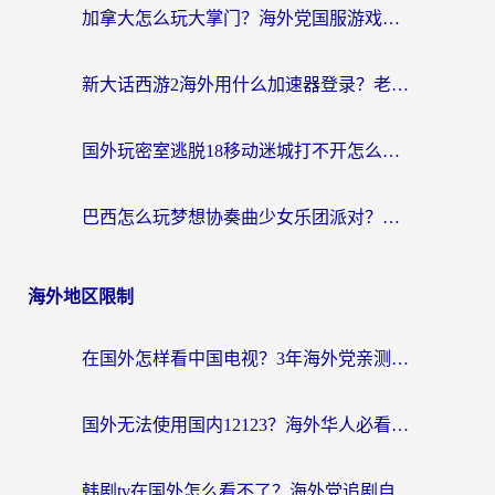
加拿大怎么玩大掌门？海外党国服游戏加速避坑指南（附实用工具推荐）
新大话西游2海外用什么加速器登录？老玩家亲测有效的国服游戏加速指南
国外玩密室逃脱18移动迷城打不开怎么办？海外玩家亲测有效的解决指南
巴西怎么玩梦想协奏曲少女乐团派对？海外党必看的国服游戏加速全攻略（附波兰天涯明月刀实用技巧）
海外地区限制
在国外怎样看中国电视？3年海外党亲测有效的追剧加速器指南
国外无法使用国内12123？海外华人必看：选对回国加速器，解决迪拜语音+12123访问难题
韩剧tv在国外怎么看不了？海外党追剧自由的终极解决方案来了