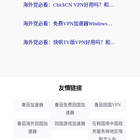
海外党必看：ChickCN VPN好用吗？和星河VPN对比哪个回国效果更好？附真实体验+避坑指南
海外党必看：免费VPN加速器Windows版怎么选？附真实测评与无缝访问国内资源指南
海外党必看：快帆TV版VPN好用吗？和hi龟龟VPN对比哪个回国效果更好？附免费加速器选择指南
友情链接
番茄加速器
番茄免费回国加
番茄回国VPN
速器
番茄海外回国加
回国游戏加速器
在韩国用中国政
速器
务服务网地区限
制怎么办