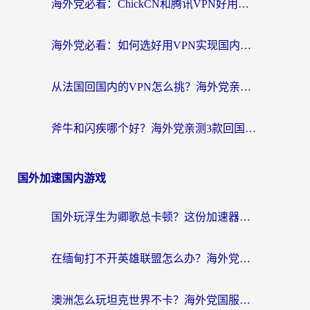
海外党必看：ChickCN和腾讯VPN好用吗？3招选对回国加速器，告别地区限制
海外党必看：如何选好用VPN实现国内资源无缝访问？从越南到全球都适用
从法国回国内的VPN怎么挑？海外党亲测：稳定、多端、安全才是关键
斧牛和闪疾哪个好？海外党亲测3款回国加速器，教你选到不踩坑的那一款
国外加速国内游戏
国外玩浮生为卿歌总卡顿？这份加速器选择指南帮你找回丝滑体验
在缅甸打不开英雄联盟怎么办？海外党亲测有效的国服游戏加速指南
澳洲怎么玩坦克世界不卡？海外党国服游戏加速终极指南（附逆战奇妙碰碰车解决方案）