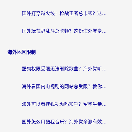
国外打穿越火线：枪战王者总卡顿？这篇加速器推荐下载指南帮你解决延迟难题
国外玩荒野乱斗总卡顿？这份海外党专属的国服游戏加速攻略请收好
海外地区限制
酷狗权限受限无法删除歌曲？海外党听国内音乐的终极解决方案来了
海外看国内电视剧的网站总受限？教你选对回国加速器，轻松追热剧
海外可以看搜狐视频吗知乎？留学生亲测有效的回国加速器选择指南
国外怎么用酷我音乐？海外党亲测有效的回国加速方案，附千千音乐中文歌收听指南