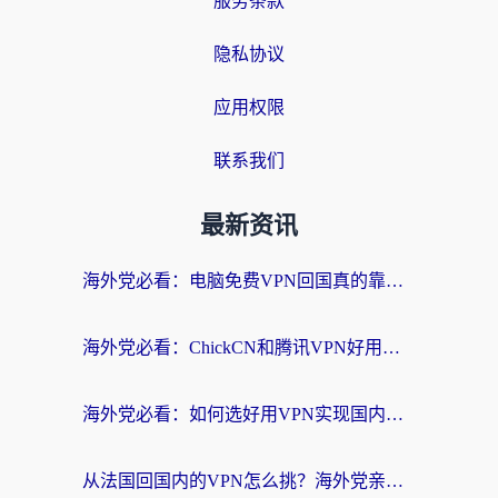
服务条款
隐私协议
应用权限
联系我们
最新资讯
海外党必看：电脑免费VPN回国真的靠谱吗？附实测对比与最优方案指南
海外党必看：ChickCN和腾讯VPN好用吗？3招选对回国加速器，告别地区限制
海外党必看：如何选好用VPN实现国内资源无缝访问？从越南到全球都适用
从法国回国内的VPN怎么挑？海外党亲测：稳定、多端、安全才是关键