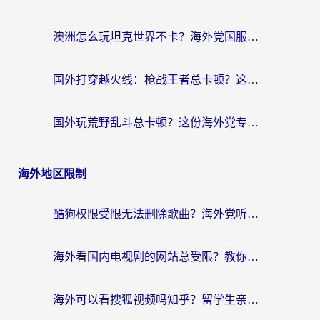
澳洲怎么玩坦克世界不卡？海外党国服游戏加速终极指南（附逆战奇妙碰碰车解决方案）
国外打穿越火线：枪战王者总卡顿？这篇加速器推荐下载指南帮你解决延迟难题
国外玩荒野乱斗总卡顿？这份海外党专属的国服游戏加速攻略请收好
海外地区限制
酷狗权限受限无法删除歌曲？海外党听国内音乐的终极解决方案来了
海外看国内电视剧的网站总受限？教你选对回国加速器，轻松追热剧
海外可以看搜狐视频吗知乎？留学生亲测有效的回国加速器选择指南