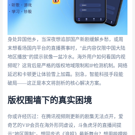
身处异国他乡，当深夜想追部国产新剧缓解乡愁，或周
末想看场国内平台的直播赛事时，"此内容仅限中国大陆
地区播放"的提示就像一盆冷水。海外用户如何看国内视
频呢？这背后是严格的版权地域限制和IP检测机制。网络
延迟和卡顿更让体验雪上加霜。别急，智能科技手段能
破局——这正是本文将剖析的核心解决方案。
版权围墙下的真实困境
你或许经历过：在腾讯视频刚更新的剧集无法点开，爱
奇艺的VIP会员在海外形同虚设，斗鱼虎牙的直播间提
示"地区限制"。想同步追《浪姐》最新舞台？想用哔哩哔