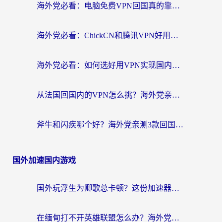
海外党必看：电脑免费VPN回国真的靠谱吗？附实测对比与最优方案指南
海外党必看：ChickCN和腾讯VPN好用吗？3招选对回国加速器，告别地区限制
海外党必看：如何选好用VPN实现国内资源无缝访问？从越南到全球都适用
从法国回国内的VPN怎么挑？海外党亲测：稳定、多端、安全才是关键
斧牛和闪疾哪个好？海外党亲测3款回国加速器，教你选到不踩坑的那一款
国外加速国内游戏
国外玩浮生为卿歌总卡顿？这份加速器选择指南帮你找回丝滑体验
在缅甸打不开英雄联盟怎么办？海外党亲测有效的国服游戏加速指南