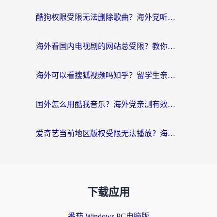
酷狗权限受限无法删除歌曲？海外党听国内音乐的终极解决方案来了
海外看国内电视剧的网站总受限？教你选对回国加速器，轻松追热剧
海外可以看搜狐视频吗知乎？留学生亲测有效的回国加速器选择指南
国外怎么用酷我音乐？海外党亲测有效的回国加速方案，附千千音乐中文歌收听指南
爱奇艺当前地区版权受限无法播放？海外党追剧看电影的终极解决方案来了
下载应用
番茄 Windows PC电脑版