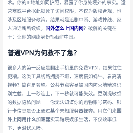
术。你的IP地址如同护照，暴露了你身处境外的事实。运
营商或平台据此锁死了访问权限，不仅为版权合规，也
涉及区域服务政策，结果就是追剧中断、游戏掉线、家
人通话断断续续。
国外怎么上国内网
？破解的关键在
于：让你的网络身份"回到"中国。
普通VPN为何救不了急？
很多人的第一反应是翻出手机里的免费VPN，结果往往
更糟。这类工具线路拥挤不堪，速度慢如蜗牛。看高清
视频？简直是奢望。公共节点容易被国内防火墙精准识
别拦截，上一秒连上，下一秒就可能失效。更别提敏感
的数据隐私问题——你无法知道你的购物账号密码、银
行卡信息是否正通过某个未知服务器裸奔。用它们来
国
外上网用什么加速器
实现跨境娱乐生活，不仅效率低
下，更潜伏风险。