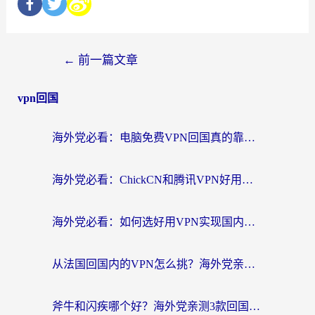
←
前一篇文章
vpn回国
海外党必看：电脑免费VPN回国真的靠谱吗？附实测对比与最优方案指南
海外党必看：ChickCN和腾讯VPN好用吗？3招选对回国加速器，告别地区限制
海外党必看：如何选好用VPN实现国内资源无缝访问？从越南到全球都适用
从法国回国内的VPN怎么挑？海外党亲测：稳定、多端、安全才是关键
斧牛和闪疾哪个好？海外党亲测3款回国加速器，教你选到不踩坑的那一款