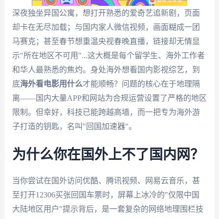
深夜独坐异国公寓，想打开熟悉的爱奇艺追新剧，页面
却卡在无尽加载；与国内家人微信视频，画面糊成一团
马赛克；甚至春节想重温央视春晚直播，链接却无情显
示"所在地区不可用"...这大概是每个留学生、海外工作者
和华人最熟悉的焦灼。身处海外想看国内影视综艺，到
底
海外看电影用什么
才能顺畅？问题的核心在于地理隔
离——国内大量APP和网站为合规运营设置了严格的地区
限制。但幸好，科技已能跨越高墙，而一把专为海外游
子打造的钥匙，名叫"回国加速器"。
为什么你在国外上不了国内网？
当你尝试在国外访问优酷、腾讯视频、网易云音乐，甚
至打开12306买张回国车票时，屏幕上冰冷的"仅限中国
大陆地区用户"提示背后，是一套复杂的网络地理围栏技