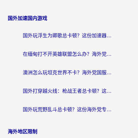
国外加速国内游戏
国外玩浮生为卿歌总卡顿？这份加速器选择指南帮你找回丝滑体验
在缅甸打不开英雄联盟怎么办？海外党亲测有效的国服游戏加速指南
澳洲怎么玩坦克世界不卡？海外党国服游戏加速终极指南（附逆战奇妙碰碰车解决方案）
国外打穿越火线：枪战王者总卡顿？这篇加速器推荐下载指南帮你解决延迟难题
国外玩荒野乱斗总卡顿？这份海外党专属的国服游戏加速攻略请收好
海外地区限制