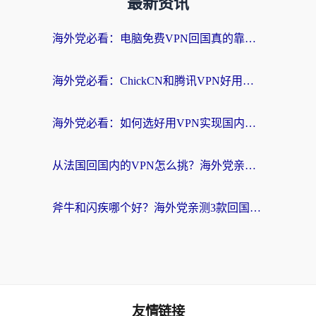
最新资讯
海外党必看：电脑免费VPN回国真的靠谱吗？附实测对比与最优方案指南
海外党必看：ChickCN和腾讯VPN好用吗？3招选对回国加速器，告别地区限制
海外党必看：如何选好用VPN实现国内资源无缝访问？从越南到全球都适用
从法国回国内的VPN怎么挑？海外党亲测：稳定、多端、安全才是关键
斧牛和闪疾哪个好？海外党亲测3款回国加速器，教你选到不踩坑的那一款
友情链接