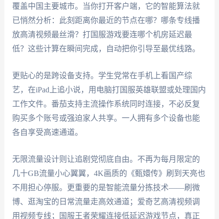
覆盖中国主要城市。当你打开客户端，它的智能算法就
已悄然分析：此刻距离你最近的节点在哪？哪条专线播
放高清视频最丝滑？打国服游戏要连哪个机房延迟最
低？这些计算在瞬间完成，自动把你引导至最优线路。
更贴心的是跨设备支持。学生党常在手机上看国产综
艺，在iPad上追小说，用电脑打国服英雄联盟或处理国内
工作文件。番茄支持主流操作系统同时连接，不必反复
购买多个账号或强迫家人共享。一人拥有多个设备也能
各自享受高速通道。
无限流量设计则让追剧党彻底自由。不再为每月限定的
几十GB流量小心翼翼，4K画质的《甄嬛传》刷到天亮也
不用担心停服。更重要的是智能流量分拣技术——刷微
博、逛淘宝的日常流量走高效通道；爱奇艺高清视频调
用视频专线；国服王者荣耀连接低延迟游戏节点，真正