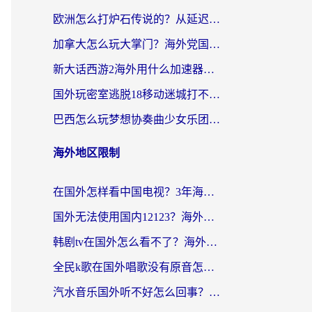
欧洲怎么打炉石传说的？从延迟999到丝滑上分，我找到了靠谱加速器
加拿大怎么玩大掌门？海外党国服游戏加速避坑指南（附实用工具推荐）
新大话西游2海外用什么加速器登录？老玩家亲测有效的国服游戏加速指南
国外玩密室逃脱18移动迷城打不开怎么办？海外玩家亲测有效的解决指南
巴西怎么玩梦想协奏曲少女乐团派对？海外党必看的国服游戏加速全攻略（附波兰天涯明月刀实用技巧）
海外地区限制
在国外怎样看中国电视？3年海外党亲测有效的追剧加速器指南
国外无法使用国内12123？海外华人必看：选对回国加速器，解决迪拜语音+12123访问难题
韩剧tv在国外怎么看不了？海外党追剧自由的终极解决方案来了
全民k歌在国外唱歌没有原音怎么办？别让地域限制毁了你的麦霸时刻
汽水音乐国外听不好怎么回事？海外党亲测有效的回国加速方案来了