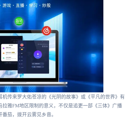
耳机传来罗大佑苍凉的《光阴的故事》或《平凡的世界》有
马拉雅FM地区限制的意义，不仅是追更一部《三体》广播
开番茄，拨开云雾见乡音。