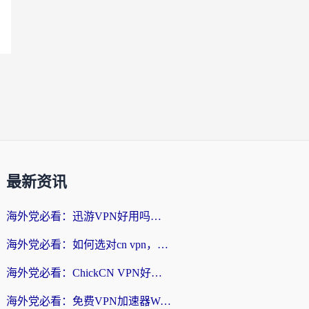
最新资讯
海外党必看：迅游VPN好用吗？和番茄加速器VPN对比哪个回国效果更好？
海外党必看：如何选对cn vpn，轻松解锁国内影音游戏？
海外党必看：ChickCN VPN好用吗？和星河VPN对比哪个回国效果更好？附真实体验+避坑指南
海外党必看：免费VPN加速器Windows版怎么选？附真实测评与无缝访问国内资源指南