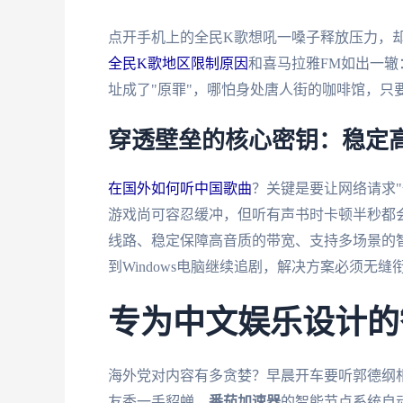
点开手机上的全民K歌想吼一嗓子释放压力，
全民K歌地区限制原因
和喜马拉雅FM如出一辙
址成了"原罪"，哪怕身处唐人街的咖啡馆，只
穿透壁垒的核心密钥：稳定
在国外如何听中国歌曲
？关键是要让网络请求"
游戏尚可容忍缓冲，但听有声书时卡顿半秒都
线路、稳定保障高音质的带宽、支持多场景的
到Windows电脑继续追剧，解决方案必须无
专为中文娱乐设计的
海外党对内容有多贪婪？早晨开车要听郭德纲
友秀一手貂蝉。
番茄加速器
的智能节点系统自