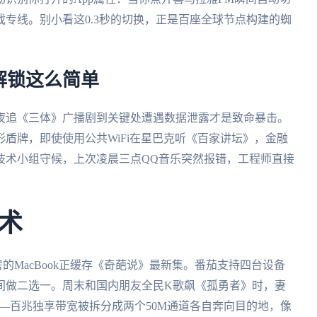
专线。别小看这0.3秒的切换，正是百座全球节点构建的蜘
解锁这么简单
夜追《三体》广播剧到关键处遭遇数据泄露才是致命暴击。
盾牌，即使使用公共WiFi在星巴克听《百家讲坛》，金融
技术小组守候，上次凌晨三点QQ音乐突然报错，工程师直接
术
房的MacBook正缓存《奇葩说》最新集。番茄支持四台设备
间做二选一。周末和国内朋友全民K歌飙《孤勇者》时，妻
—百兆独享带宽被拆分成两个50M通道各自奔向目的地，像