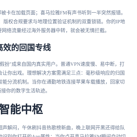
却被卡在加载页面；喜马拉雅FM有声书听到一半突然报错。
：版权合规要求与地理位置验证机制的双重锁链。你的IP地
要网络流量经过海外服务器中转，就会被无情拦截。
高效的回国专线
假扮"成来自国内真实用户。普通VPN速度慢、易中断，打
会让你出戏。理想解决方案需满足三点：毫秒级响应的归国
智能分流机制。当你在通勤地铁连接苹果车载播放，回家切
缝衔接你的数字生活轨迹。
智能中枢
相声解闷，午休刷抖音热歌榜新曲，晚上联网开黑还得给队
动识别你打开的App属性：当你点开喜马拉雅FM瞬间自动切