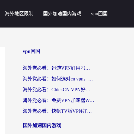
海外地区限制
国外加速国内游戏
vpn回国
vpn回国
海外党必看：迅游VPN好用吗？和番茄加速器VPN对比哪个回国效果更好？
海外党必看：如何选对cn vpn，轻松解锁国内影音游戏？
海外党必看：ChickCN VPN好用吗？和星河VPN对比哪个回国效果更好？附真实体验+避坑指南
海外党必看：免费VPN加速器Windows版怎么选？附真实测评与无缝访问国内资源指南
海外党必看：快帆TV版VPN好用吗？和hi龟龟VPN对比哪个回国效果更好？附免费加速器选择指南
国外加速国内游戏