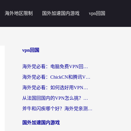
海外地区限制
国外加速国内游戏
vpn回国
vpn回国
海外党必看：电脑免费VPN回国真的靠谱吗？附实测对比与最优方案指南
海外党必看：ChickCN和腾讯VPN好用吗？3招选对回国加速器，告别地区限制
海外党必看：如何选好用VPN实现国内资源无缝访问？从越南到全球都适用
从法国回国内的VPN怎么挑？海外党亲测：稳定、多端、安全才是关键
斧牛和闪疾哪个好？海外党亲测3款回国加速器，教你选到不踩坑的那一款
国外加速国内游戏