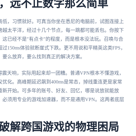
，远不止数字那么简单
高低，习惯就好。可真当你坐在悉尼的电脑前，试图连接上
跨越太平洋，经过十几个节点，每一跳都可能丢包。你按下
这已经不是"有点卡"的程度，而是根本没法玩。召唤与合
150ms体验就断崖式下跌。更不用说和平精英这类FPS，
：要么放弃，要么找到真正的解决方案。
打得震天响，实际用起来却一团糟。普通VPN根本不懂游戏，
优化。高峰期延迟飙到400ms是常态，掉线重连更是家常
重新开始。可多年的账号、好友、回忆，哪是说放就能放
，必须用专业的游戏加速器，而不是通用VPN。这两者底层
破解跨国游戏的物理困局