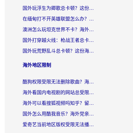
国外玩浮生为卿歌总卡顿？这份加速器选择指南帮你找回丝滑体验
在缅甸打不开英雄联盟怎么办？海外党亲测有效的国服游戏加速指南
澳洲怎么玩坦克世界不卡？海外党国服游戏加速终极指南（附逆战奇妙碰碰车解决方案）
国外打穿越火线：枪战王者总卡顿？这篇加速器推荐下载指南帮你解决延迟难题
国外玩荒野乱斗总卡顿？这份海外党专属的国服游戏加速攻略请收好
海外地区限制
酷狗权限受限无法删除歌曲？海外党听国内音乐的终极解决方案来了
海外看国内电视剧的网站总受限？教你选对回国加速器，轻松追热剧
海外可以看搜狐视频吗知乎？留学生亲测有效的回国加速器选择指南
国外怎么用酷我音乐？海外党亲测有效的回国加速方案，附千千音乐中文歌收听指南
爱奇艺当前地区版权受限无法播放？海外党追剧看电影的终极解决方案来了