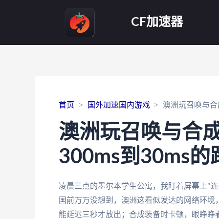
CF加速器
首页
国外加速国内游戏
澳洲玩召唤与合成
澳洲玩召唤与合
300ms到30m
凌晨三点的墨尔本学生公寓，我盯着屏幕上"连
国前万万没想到，澳洲这看似发达的网络环境
能延迟三秒才放出；合成装备时卡顿，眼睁睁看