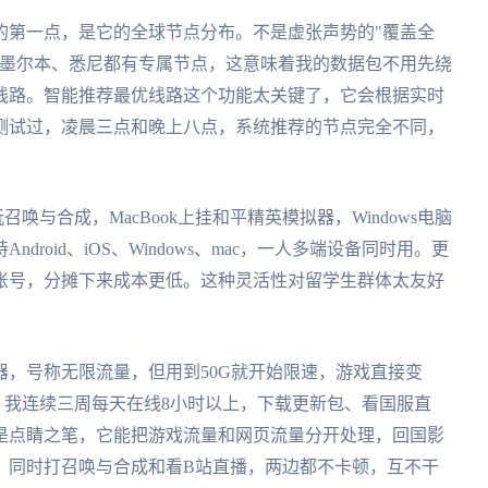
的第一点，是它的全球节点分布。不是虚张声势的"覆盖全
、墨尔本、悉尼都有专属节点，这意味着我的数据包不用先绕
线路。智能推荐最优线路这个功能太关键了，它会根据实时
测试过，凌晨三点和晚上八点，系统推荐的节点完全不同，
召唤与合成，MacBook上挂和平精英模拟器，Windows电脑
Android、iOS、Windows、mac，一人多端设备同时用。更
账号，分摊下来成本更低。这种灵活性对留学生群体太友好
，号称无限流量，但用到50G就开始限速，游戏直接变
，我连续三周每天在线8小时以上，下载更新包、看国服直
是点睛之笔，它能把游戏流量和网页流量分开处理，回国影
，同时打召唤与合成和看B站直播，两边都不卡顿，互不干