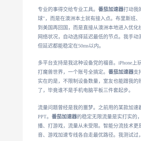
专业的事得交给专业工具。
番茄加速器
打动我
球"，而是在澳洲本土就有接入点。布里斯班
到美国再回国，而是直接从澳洲本地进入优化
网络状况，自动选择延迟最低的节点。我手动
但延迟都能稳定在50ms以内。
多平台支持是我这种设备党的福音。iPhone上玩
打魔兽世界，一个账号全搞定。
番茄加速器
支持
实在的是，不限制设备数量，室友也能蹭我的
了，毕竟谁不是手机电脑平板三件套起步。
流量问题曾经是我的噩梦。之前用的某款加速器
PPT。
番茄加速器
的稳定无限流量是实打实的
播、打游戏，流量从未受限。智能分流技术更
音、游戏加速专线各自走最优路径。我测试过