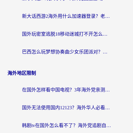
新大话西游2海外用什么加速器登录？老玩家亲测有效的国服游戏加速指南
国外玩密室逃脱18移动迷城打不开怎么办？海外玩家亲测有效的解决指南
巴西怎么玩梦想协奏曲少女乐团派对？海外党必看的国服游戏加速全攻略（附波兰天涯明月刀实用技巧）
海外地区限制
在国外怎样看中国电视？3年海外党亲测有效的追剧加速器指南
国外无法使用国内12123？海外华人必看：选对回国加速器，解决迪拜语音+12123访问难题
韩剧tv在国外怎么看不了？海外党追剧自由的终极解决方案来了