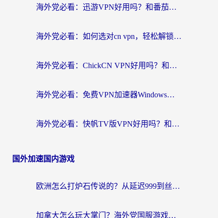
海外党必看：迅游VPN好用吗？和番茄加速器VPN对比哪个回国效果更好？
海外党必看：如何选对cn vpn，轻松解锁国内影音游戏？
海外党必看：ChickCN VPN好用吗？和星河VPN对比哪个回国效果更好？附真实体验+避坑指南
海外党必看：免费VPN加速器Windows版怎么选？附真实测评与无缝访问国内资源指南
海外党必看：快帆TV版VPN好用吗？和hi龟龟VPN对比哪个回国效果更好？附免费加速器选择指南
国外加速国内游戏
欧洲怎么打炉石传说的？从延迟999到丝滑上分，我找到了靠谱加速器
加拿大怎么玩大掌门？海外党国服游戏加速避坑指南（附实用工具推荐）