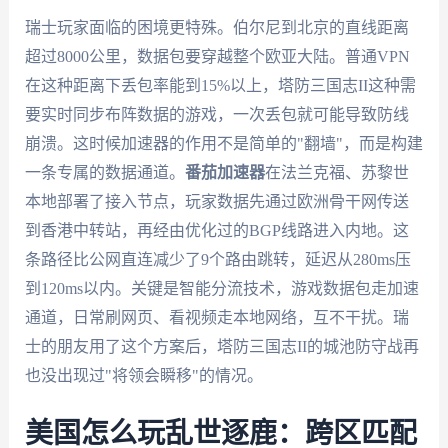
瑞士玩家面临的困境更特殊。伯尔尼到北京的直线距离
超过8000公里，数据包要穿越整个欧亚大陆。普通VPN
在这种距离下丢包率能到15%以上，塔防三国志II这种需
要实时同步布阵数据的游戏，一次丢包就可能导致防线
崩溃。这时候加速器的作用不是简单的"翻墙"，而是构建
一条专属的数据通道。
番茄加速器
在法兰克福、苏黎世
本地部署了接入节点，玩家数据先通过欧洲骨干网传送
到香港中转站，再经由优化过的BGP线路进入内地。这
条路径比公网直连减少了9个路由跳转，延迟从280ms压
到120ms以内。关键是智能分流技术，游戏数据包走加速
通道，日常刷网页、看视频走本地网络，互不干扰。瑞
士的朋友用了这个方案后，塔防三国志II的城池防守战再
也没出现过"将领会瞬移"的情况。
美国怎么玩乱世逐鹿：跨区匹配