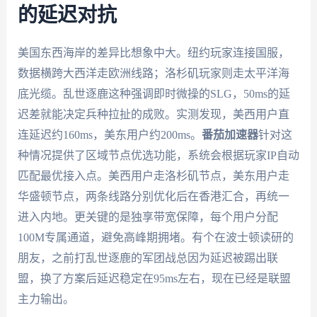
的延迟对抗
美国东西海岸的差异比想象中大。纽约玩家连接国服，
数据横跨大西洋走欧洲线路；洛杉矶玩家则走太平洋海
底光缆。乱世逐鹿这种强调即时微操的SLG，50ms的延
迟差就能决定兵种拉扯的成败。实测发现，美西用户直
连延迟约160ms，美东用户约200ms。
番茄加速器
针对这
种情况提供了区域节点优选功能，系统会根据玩家IP自动
匹配最优接入点。美西用户走洛杉矶节点，美东用户走
华盛顿节点，两条线路分别优化后在香港汇合，再统一
进入内地。更关键的是独享带宽保障，每个用户分配
100M专属通道，避免高峰期拥堵。有个在波士顿读研的
朋友，之前打乱世逐鹿的军团战总因为延迟被踢出联
盟，换了方案后延迟稳定在95ms左右，现在已经是联盟
主力输出。