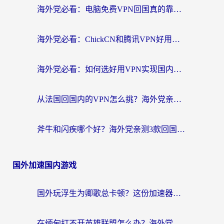
海外党必看：电脑免费VPN回国真的靠谱吗？附实测对比与最优方案指南
海外党必看：ChickCN和腾讯VPN好用吗？3招选对回国加速器，告别地区限制
海外党必看：如何选好用VPN实现国内资源无缝访问？从越南到全球都适用
从法国回国内的VPN怎么挑？海外党亲测：稳定、多端、安全才是关键
斧牛和闪疾哪个好？海外党亲测3款回国加速器，教你选到不踩坑的那一款
国外加速国内游戏
国外玩浮生为卿歌总卡顿？这份加速器选择指南帮你找回丝滑体验
在缅甸打不开英雄联盟怎么办？海外党亲测有效的国服游戏加速指南